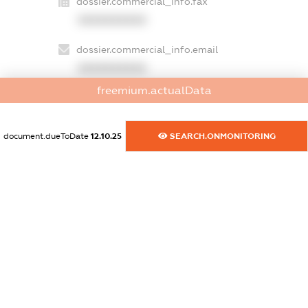
dossier.commercial_info.fax
XXXXXXXXXX
dossier.commercial_info.email
XXXXXXXXXX
freemium.actualData
dossier.commercial_info.website
XXXXXXXXXX
document.dueToDate
12.10.25
SEARCH.ONMONITORING
dossier.commercial_info.activity
XXXXXXXXXX
freemium.exampleText_1
freemium.exampleText_2
freemium.anonymousPerSearch2
FREEMIUM.DETAILS
FREEMIUM.REGISTER