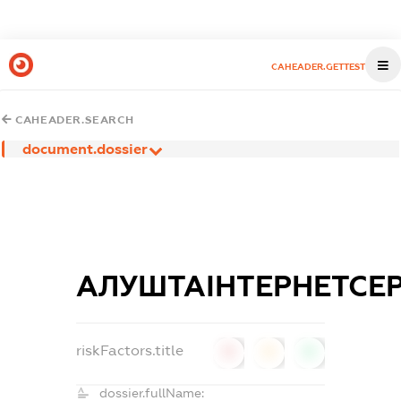
CAHEADER.GETTEST
CAHEADER.SEARCH
document.dossier
АЛУШТАІНТЕРНЕТСЕР
riskFactors.title
0
0
0
dossier.fullName: