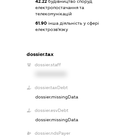
42.22
будівництво споруд
електропостачання та
телекомунікацій
61.90
інша діяльність у сфері
електрозв'язку
dossier.tax
dossier.staff
XXXXXXXXXX
dossier.taxDebt
dossier.missingData
dossier.esvDebt
dossier.missingData
dossier.ndsPayer