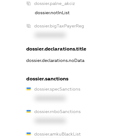
dossier.palne_akciz
dossier.notInList
dossier.bigTaxPayerReg
XXXXXXXXXX
dossier.declarations.title
dossier.declarations.noData
dossier.sanctions
dossier.specSanctions
XXXXXXXXXX
dossier.rnboSanctions
XXXXXXXXXX
dossier.amkuBlackList