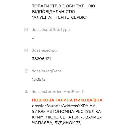
ТОВАРИСТВО З ОБМЕЖЕНОЮ
ВІДПОВІДАЛЬНІСТЮ
"АЛУШТАІНТЕРНЕТСЕРВІС"
dossier.opfSubType:
-
dossier.edrpo:
38206421
dossier.regDate:
13.05.12
dossier.foundersAndBenef:
НОВІКОВА ГАЛИНА МИКОЛАЇВНА
dossier.founderAddress
УКРАЇНА,
97400, АВТОНОМНА РЕСПУБЛІКА
КРИМ, МІСТО ЄВПАТОРІЯ, ВУЛИЦЯ
ЧАПАЄВА, БУДИНОК 73,