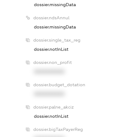
dossier.missingData
dossier.ndsAnnul
dossier.missingData
dossier.single_tax_reg
dossier.notInList
dossier.non_profit
XXXXXXXXXX
dossier.budget_dotation
XXXXXXXXXX
dossier.palne_akciz
dossier.notInList
dossier.bigTaxPayerReg