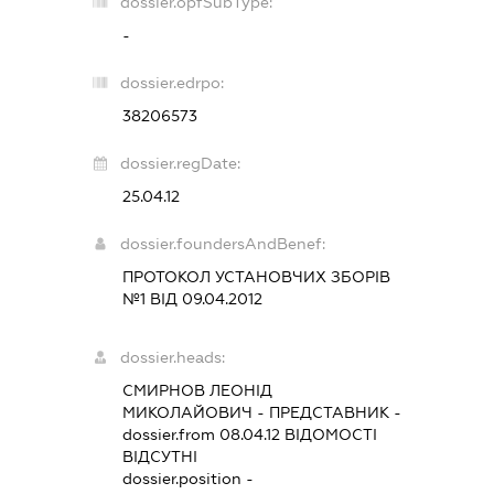
dossier.opfSubType:
-
dossier.edrpo:
38206573
dossier.regDate:
25.04.12
dossier.foundersAndBenef:
ПРОТОКОЛ УСТАНОВЧИХ ЗБОРІВ
№1 ВІД 09.04.2012
dossier.heads:
СМИРНОВ ЛЕОНІД
МИКОЛАЙОВИЧ
-
ПРЕДСТАВНИК
-
dossier.from 08.04.12
ВІДОМОСТІ
ВІДСУТНІ
dossier.position -