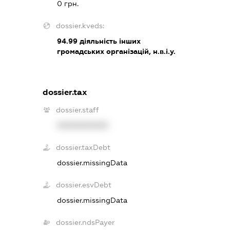
0 грн.
dossier.kveds:
94.99
діяльність інших
громадських організацій, н.в.і.у.
dossier.tax
dossier.staff
XXXXXXXXXX
dossier.taxDebt
dossier.missingData
dossier.esvDebt
dossier.missingData
dossier.ndsPayer