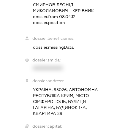
СМИРНОВ ЛЕОНІД
МИКОЛАЙОВИЧ
-
КЕРІВНИК
-
dossier.from 08.04.12
dossier.position -
dossier.beneficiaries:
dossier.missingData
dossier.smida:
XXXXXXXXXX
dossier.address:
УКРАЇНА, 95026, АВТОНОМНА
РЕСПУБЛІКА КРИМ, МІСТО
СІМФЕРОПОЛЬ, ВУЛИЦЯ
ГАГАРІНА, БУДИНОК 17А,
КВАРТИРА 29
dossier.capital: