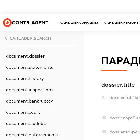
CONTR AGENT
CAHEADER.COMPANIES
CAHEADER.PERSONS
CAHEADER.SEARCH
document.dossier
ПАРАД
document.statements
document.history
dossier.title
document.inspections
dossier.fullNa
document.bankruptcy
document.court
dossier.opfSu
document.taxdebts
dossier.edrpo:
document.enforcements