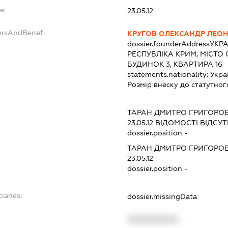
e:
23.05.12
ersAndBenef:
КРУГОВ ОЛЕКСАНДР ЛЕО
dossier.founderAddress
УКРА
РЕСПУБЛІКА КРИМ, МІСТО
БУДИНОК 3, КВАРТИРА 16
statements.nationality:
Укра
Розмір внеску до статутног
ТАРАН ДМИТРО ГРИГОРО
23.05.12
ВІДОМОСТІ ВІДСУТ
dossier.position -
ТАРАН ДМИТРО ГРИГОРО
23.05.12
dossier.position -
iaries:
dossier.missingData
XXXXXXXXXX