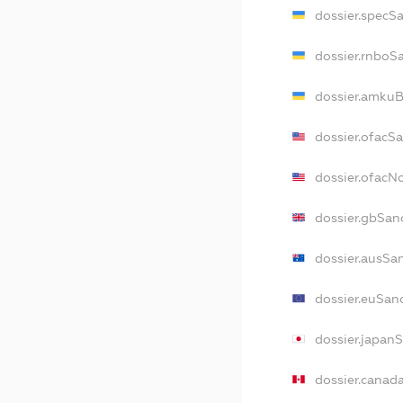
dossier.specS
dossier.rnboS
dossier.amkuB
dossier.ofacS
dossier.ofac
dossier.gbSan
dossier.ausSa
dossier.euSan
dossier.japan
dossier.canad