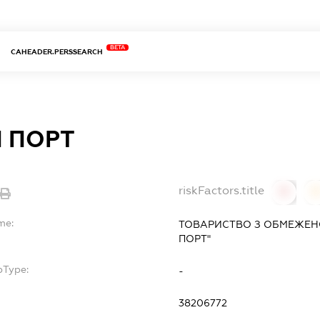
BETA
CAHEADER.PERSSEARCH
І ПОРТ
riskFactors.title
0
0
me:
ТОВАРИСТВО З ОБМЕЖЕНО
ПОРТ"
bType:
-
38206772