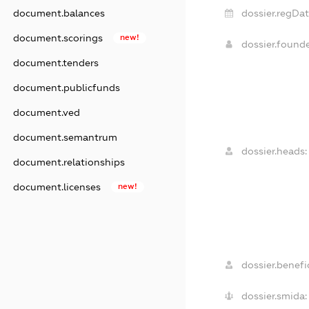
dossier.regDat
document.balances
document.scorings
new!
dossier.found
document.tenders
document.publicfunds
document.ved
document.semantrum
dossier.heads:
document.relationships
document.licenses
new!
dossier.benefic
dossier.smida: