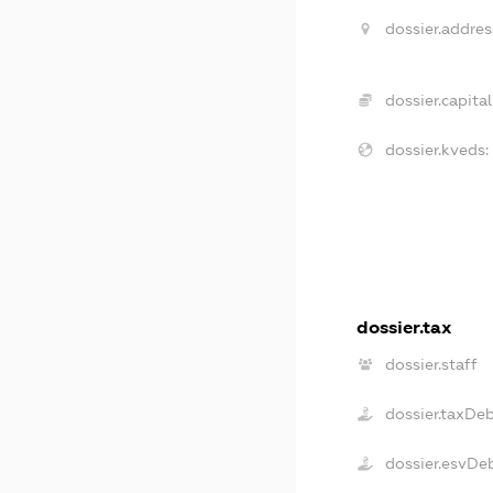
dossier.addres
dossier.capital
dossier.kveds:
dossier.tax
dossier.staff
dossier.taxDe
dossier.esvDe