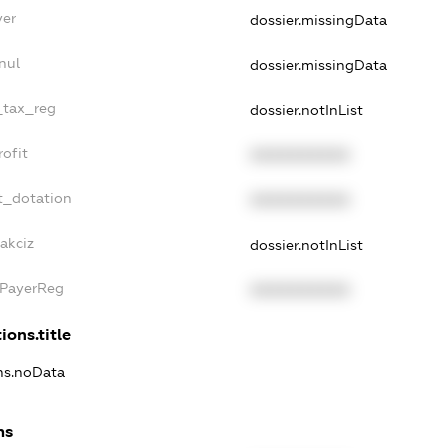
yer
dossier.missingData
nul
dossier.missingData
_tax_reg
dossier.notInList
ofit
XXXXXXXXXX
t_dotation
XXXXXXXXXX
akciz
dossier.notInList
xPayerReg
XXXXXXXXXX
ions.title
ons.noData
ns