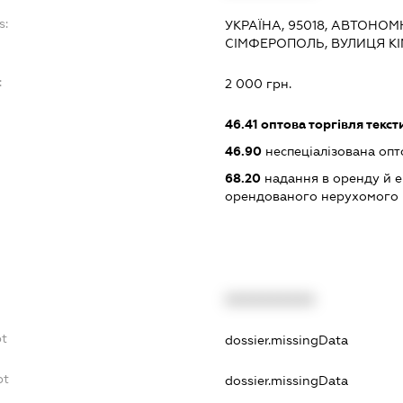
s:
УКРАЇНА, 95018, АВТОНОМ
СІМФЕРОПОЛЬ, ВУЛИЦЯ КІ
:
2 000 грн.
46.41
оптова торгівля текс
46.90
неспеціалізована опт
68.20
надання в оренду й е
орендованого нерухомого
XXXXXXXXXX
bt
dossier.missingData
bt
dossier.missingData