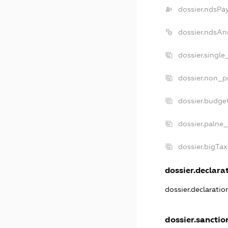
dossier.ndsPa
dossier.ndsAn
dossier.single
dossier.non_pr
dossier.budge
dossier.palne_
dossier.bigTa
dossier.declarat
dossier.declarati
dossier.sanctio