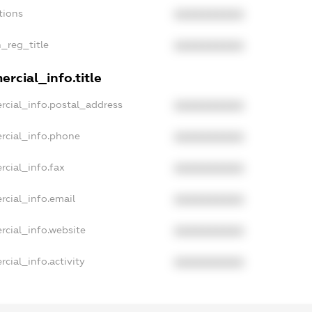
tions
XXXXXXXXXX
n_reg_title
XXXXXXXXXX
rcial_info.title
rcial_info.postal_address
XXXXXXXXXX
rcial_info.phone
XXXXXXXXXX
rcial_info.fax
XXXXXXXXXX
rcial_info.email
XXXXXXXXXX
rcial_info.website
XXXXXXXXXX
cial_info.activity
XXXXXXXXXX