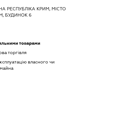
НА РЕСПУБЛІКА КРИМ, МІСТО
М, БУДИНОК 6
тильними товарами
ова торгівля
ксплуатацію власного чи
 майна