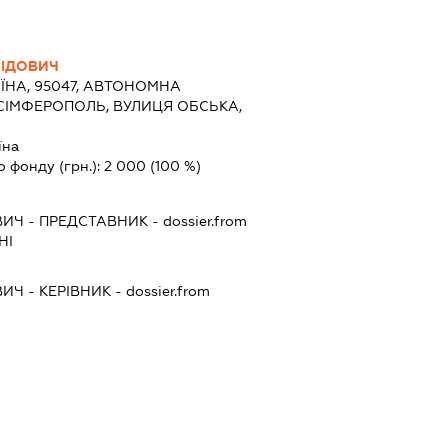
НІДОВИЧ
ЇНА, 95047, АВТОНОМНА
 СІМФЕРОПОЛЬ, ВУЛИЦЯ ОБСЬКА,
їна
о фонду (грн.):
2 000
(100 %)
ВИЧ
-
ПРЕДСТАВНИК
- dossier.from
НІ
ВИЧ
-
КЕРІВНИК
- dossier.from