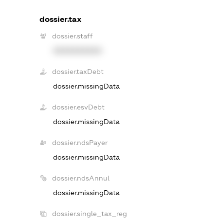
dossier.tax
dossier.staff
XXXXXXXXXX
dossier.taxDebt
dossier.missingData
dossier.esvDebt
dossier.missingData
dossier.ndsPayer
dossier.missingData
dossier.ndsAnnul
dossier.missingData
dossier.single_tax_reg