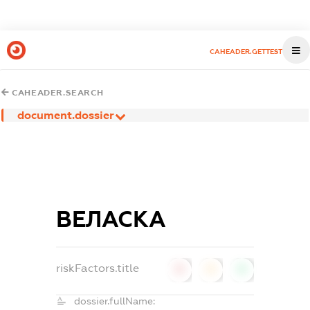
CAHEADER.GETTEST
CAHEADER.SEARCH
document.dossier
ВЕЛАСКА
riskFactors.title
0
0
0
dossier.fullName: