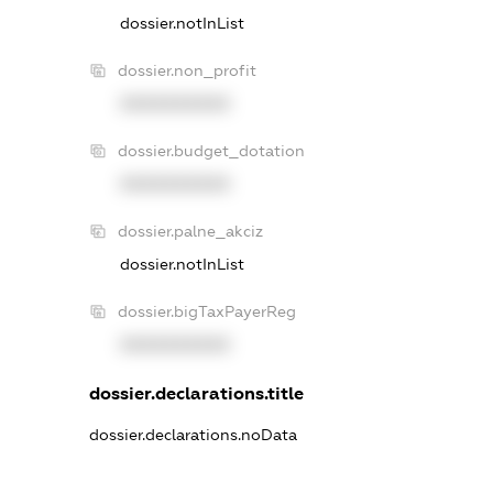
dossier.notInList
dossier.non_profit
XXXXXXXXXX
dossier.budget_dotation
XXXXXXXXXX
dossier.palne_akciz
dossier.notInList
dossier.bigTaxPayerReg
XXXXXXXXXX
dossier.declarations.title
dossier.declarations.noData