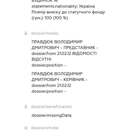
БУДИНОК 16
statements.nationality:
Україна
Розмір внеску до статутного фонду
(грн.):
100
(100 %)
dossier.heads:
ПРАВДЮК ВОЛОДИМИР
ДМИТРОВИЧ
-
ПРЕДСТАВНИК
-
dossier.from 21.02.12
ВІДОМОСТІ
ВІДСУТНІ
dossier.position -
ПРАВДЮК ВОЛОДИМИР
ДМИТРОВИЧ
-
КЕРІВНИК
-
dossier.from 21.02.12
dossier.position -
dossier.beneficiaries:
dossier.missingData
dossier.smida: