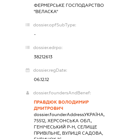
ФЕРМЕРСЬКЕ ГОСПОДАРСТВО
"ВЕЛАСКА"
dossier.opfSubType:
-
dossier.edrpo:
38212613
dossier.regDate:
06.12.12
dossier.foundersAndBenef:
ПРАВДЮК ВОЛОДИМИР
ДМИТРОВИЧ
dossier.founderAddress
УКРАЇНА,
75512, ХЕРСОНСЬКА ОБЛ.,
ГЕНІЧЕСЬКИЙ Р-Н, СЕЛИЩЕ
ПРИВІЛЬНЕ, ВУЛИЦЯ САДОВА,