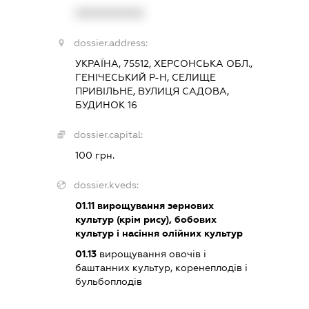
XXXXXXXXXX
dossier.address:
УКРАЇНА, 75512, ХЕРСОНСЬКА ОБЛ.,
ГЕНІЧЕСЬКИЙ Р-Н, СЕЛИЩЕ
ПРИВІЛЬНЕ, ВУЛИЦЯ САДОВА,
БУДИНОК 16
dossier.capital:
100 грн.
dossier.kveds:
01.11
вирощування зернових
культур (крім рису), бобових
культур і насіння олійних культур
01.13
вирощування овочів і
баштанних культур, коренеплодів і
бульбоплодів