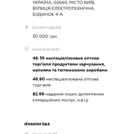
УКРАЇНА, 02660, МІСТО КИЇВ,
ВУЛИЦЯ ЕЛЕКТРОТЕХНІЧНА,
БУДИНОК 4-А
dossier.capital:
30 000 грн.
dossier.kveds:
46.39
неспеціалізована оптова
торгівля продуктами харчування,
напоями та тютюновими виробами
46.90
неспеціалізована оптова
торгівля
82.99
надання інших допоміжних
комерційних послуг, н.в.і.у.
dossier.tax
dossier.staff