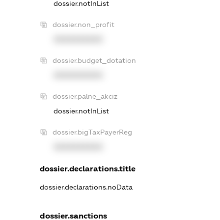
dossier.notInList
dossier.non_profit
XXXXXXXXXX
dossier.budget_dotation
XXXXXXXXXX
dossier.palne_akciz
dossier.notInList
dossier.bigTaxPayerReg
XXXXXXXXXX
dossier.declarations.title
dossier.declarations.noData
dossier.sanctions