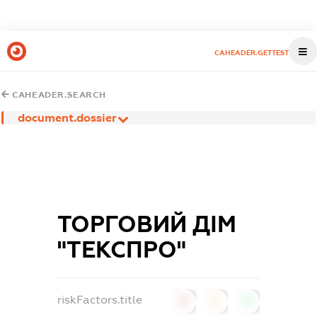
CAHEADER.GETTEST
CAHEADER.SEARCH
document.dossier
ТОРГОВИЙ ДІМ
"ТЕКСПРО"
riskFactors.title
0
0
0