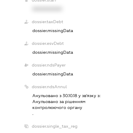
XXXXXXXXXX
dossier.taxDebt
dossier.missingData
dossier.esvDebt
dossier.missingData
dossier.ndsPayer
dossier.missingData
dossier.ndsAnnul
Анульовано з 30.10.18 у зв'язку з:
Анульовано за рiшенням
контролюючого органу
.
dossier.single_tax_reg