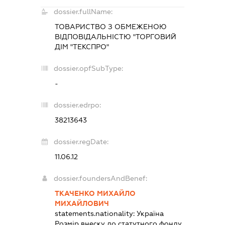
dossier.fullName:
ТОВАРИСТВО З ОБМЕЖЕНОЮ
ВІДПОВІДАЛЬНІСТЮ "ТОРГОВИЙ
ДІМ "ТЕКСПРО"
dossier.opfSubType:
-
dossier.edrpo:
38213643
dossier.regDate:
11.06.12
dossier.foundersAndBenef:
ТКАЧЕНКО МИХАЙЛО
МИХАЙЛОВИЧ
statements.nationality:
Україна
Розмір внеску до статутного фонду