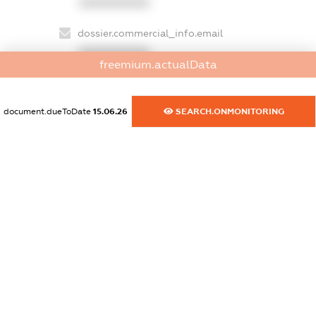
XXXXXXXXXX
dossier.commercial_info.email
XXXXXXXXXX
freemium.actualData
dossier.commercial_info.website
XXXXXXXXXX
document.dueToDate
15.06.26
SEARCH.ONMONITORING
dossier.commercial_info.activity
XXXXXXXXXX
freemium.exampleText_1
freemium.exampleText_2
freemium.anonymousPerSearch2
FREEMIUM.DETAILS
FREEMIUM.REGISTER