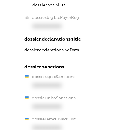
dossier.notInList
dossier.bigTaxPayerReg
XXXXXXXXXX
dossier.declarations.title
dossier.declarations.noData
dossier.sanctions
dossier.specSanctions
XXXXXXXXXX
dossier.rnboSanctions
XXXXXXXXXX
dossier.amkuBlackList
XXXXXXXXXX