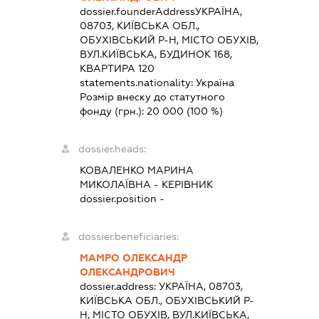
dossier.founderAddress
УКРАЇНА,
08703, КИЇВСЬКА ОБЛ.,
ОБУХІВСЬКИЙ Р-Н, МІСТО ОБУХІВ,
ВУЛ.КИЇВСЬКА, БУДИНОК 168,
КВАРТИРА 120
statements.nationality:
Україна
Розмір внеску до статутного
фонду (грн.):
20 000
(100 %)
dossier.heads:
КОВАЛЕНКО МАРИНА
МИКОЛАЇВНА
-
КЕРІВНИК
dossier.position -
dossier.beneficiaries:
МАМРО ОЛЕКСАНДР
ОЛЕКСАНДРОВИЧ
dossier.address:
УКРАЇНА, 08703,
КИЇВСЬКА ОБЛ., ОБУХІВСЬКИЙ Р-
Н, МІСТО ОБУХІВ, ВУЛ.КИЇВСЬКА,