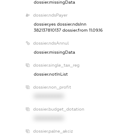
dossier.missingData
dossier.ndsPayer
dossier.yes
dossier.ndsInn
382137810137
dossier.from 11.09.16
dossier.ndsAnnul
dossier.missingData
dossier.single_tax_reg
dossier.notInList
dossier.non_profit
XXXXXXXXXX
dossier.budget_dotation
XXXXXXXXXX
dossier.palne_akciz