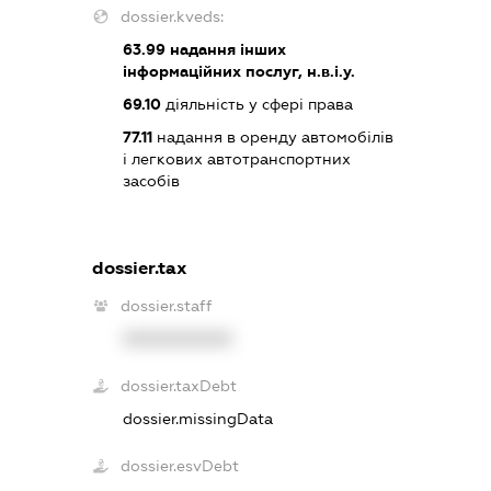
dossier.kveds:
63.99
надання інших
інформаційних послуг, н.в.і.у.
69.10
діяльність у сфері права
77.11
надання в оренду автомобілів
і легкових автотранспортних
засобів
dossier.tax
dossier.staff
XXXXXXXXXX
dossier.taxDebt
dossier.missingData
dossier.esvDebt