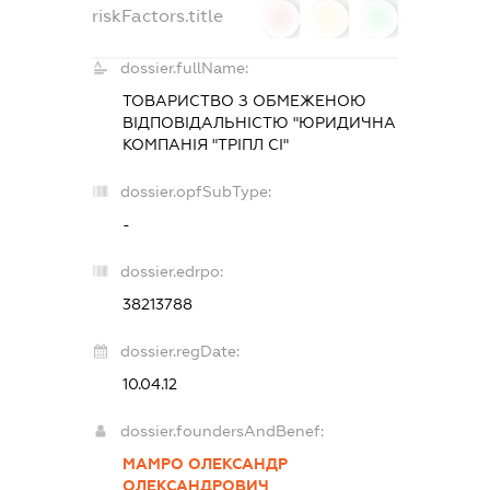
riskFactors.title
0
0
0
dossier.fullName:
ТОВАРИСТВО З ОБМЕЖЕНОЮ
ВІДПОВІДАЛЬНІСТЮ "ЮРИДИЧНА
КОМПАНІЯ "ТРІПЛ СІ"
dossier.opfSubType:
-
dossier.edrpo:
38213788
dossier.regDate:
10.04.12
dossier.foundersAndBenef:
МАМРО ОЛЕКСАНДР
ОЛЕКСАНДРОВИЧ