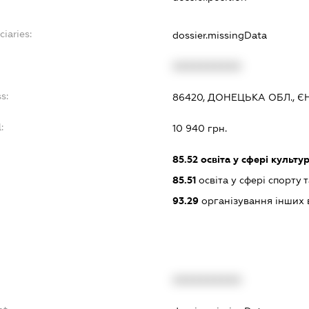
ciaries:
dossier.missingData
XXXXXXXXXX
s:
86420, ДОНЕЦЬКА ОБЛ., Є
:
10 940 грн.
85.52
освіта у сфері культу
85.51
освіта у сфері спорту 
93.29
організування інших в
XXXXXXXXXX