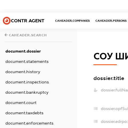
CONTR AGENT
CAHEADER.COMPANIES
CAHEADER.PERSONS
CAHEADER.SEARCH
document.dossier
СОУ Ш
document.statements
document.history
dossier.title
document.inspections
dossier.fullN
document.bankruptcy
document.court
dossier.opfSu
document.taxdebts
dossier.edrpo:
document.enforcements