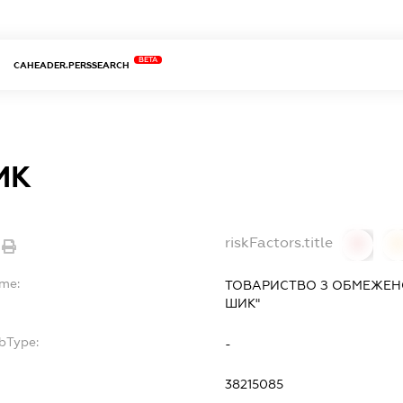
BETA
CAHEADER.PERSSEARCH
ИК
riskFactors.title
0
ame:
ТОВАРИСТВО З ОБМЕЖЕН
ШИК"
bType:
-
38215085