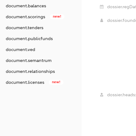
document.balances
dossier.regDa
document.scorings
new!
dossier.foun
document.tenders
document.publicfunds
document.ved
document.semantrum
document.relationships
document.licenses
new!
dossier.heads: