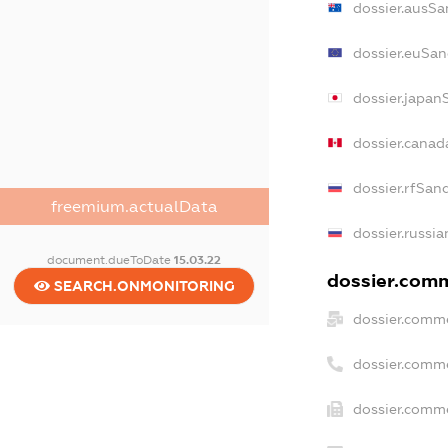
dossier.ausSa
dossier.euSan
dossier.japan
dossier.canad
dossier.rfSan
freemium.actualData
dossier.russia
document.dueToDate
15.03.22
dossier.comme
SEARCH.ONMONITORING
dossier.comme
dossier.comm
dossier.comme