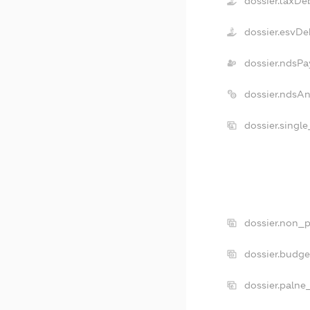
dossier.taxDe
dossier.esvDe
dossier.ndsPa
dossier.ndsA
dossier.singl
dossier.non_p
dossier.budg
dossier.palne