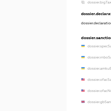
dossier.bigT
dossier.declarat
dossier.declarati
dossier.sanctio
dossier.specS
dossier.rnboS
dossier.amkuB
dossier.ofacS
dossier.ofac
dossier.gbSan