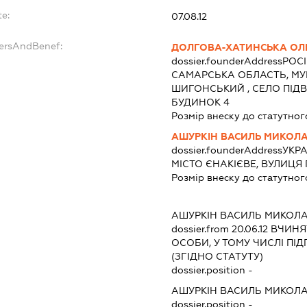
te:
07.08.12
dersAndBenef:
ДОЛГОВА-ХАТИНСЬКА ОЛ
dossier.founderAddress
РОСІ
САМАРСЬКА ОБЛАСТЬ, МУ
ШИГОНСЬКИЙ , СЕЛО ПІД
БУДИНОК 4
Розмір внеску до статутног
АШУРКІН ВАСИЛЬ МИКОЛ
dossier.founderAddress
УКРА
МІСТО ЄНАКІЄВЕ, ВУЛИЦЯ
Розмір внеску до статутног
АШУРКІН ВАСИЛЬ МИКОЛ
dossier.from 20.06.12
ВЧИНЯТ
ОСОБИ, У ТОМУ ЧИСЛІ П
(ЗГІДНО СТАТУТУ)
dossier.position -
АШУРКІН ВАСИЛЬ МИКОЛ
dossier.position -