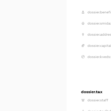
dossier.benefi
dossier.smida:
dossier.addres
dossier.capital
dossier.kveds:
dossier.tax
dossier.staff