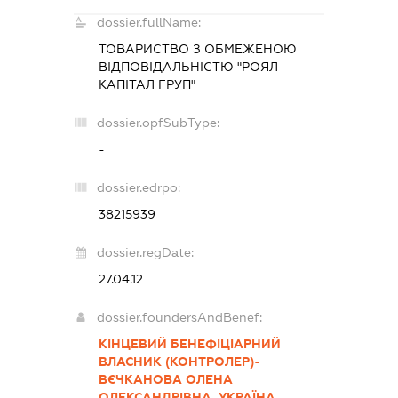
dossier.fullName:
ТОВАРИСТВО З ОБМЕЖЕНОЮ
ВІДПОВІДАЛЬНІСТЮ "РОЯЛ
КАПІТАЛ ГРУП"
dossier.opfSubType:
-
dossier.edrpo:
38215939
dossier.regDate:
27.04.12
dossier.foundersAndBenef:
КІНЦЕВИЙ БЕНЕФІЦІАРНИЙ
ВЛАСНИК (КОНТРОЛЕР)-
ВЄЧКАНОВА ОЛЕНА
ОЛЕКСАНДРІВНА. УКРАЇНА