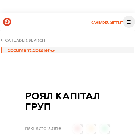
CAHEADER.GETTEST
CAHEADER.SEARCH
document.dossier
РОЯЛ КАПІТАЛ
ГРУП
riskFactors.title
0
0
0