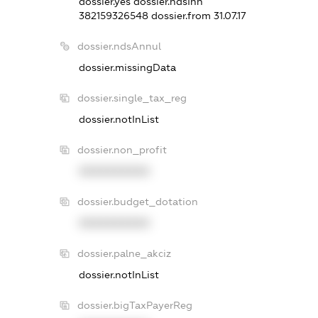
dossier.yes
dossier.ndsInn
382159326548
dossier.from 31.07.17
dossier.ndsAnnul
dossier.missingData
dossier.single_tax_reg
dossier.notInList
dossier.non_profit
XXXXXXXXXX
dossier.budget_dotation
XXXXXXXXXX
dossier.palne_akciz
dossier.notInList
dossier.bigTaxPayerReg