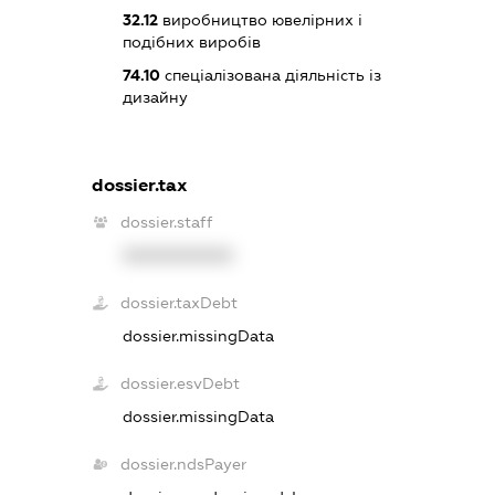
32.12
виробництво ювелірних і
подібних виробів
74.10
спеціалізована діяльність із
дизайну
dossier.tax
dossier.staff
XXXXXXXXXX
dossier.taxDebt
dossier.missingData
dossier.esvDebt
dossier.missingData
dossier.ndsPayer