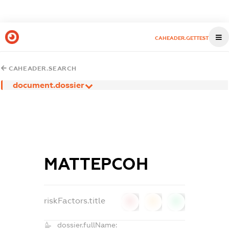
CAHEADER.GETTEST
CAHEADER.SEARCH
document.dossier
МАТТЕРСОН
riskFactors.title
0
0
0
dossier.fullName: