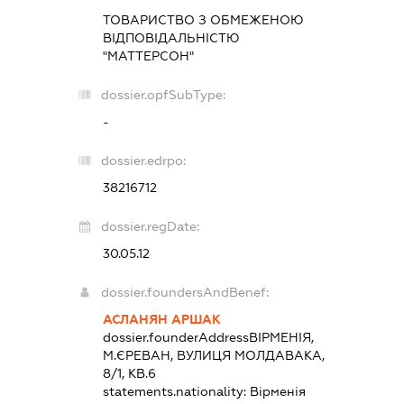
ТОВАРИСТВО З ОБМЕЖЕНОЮ
ВІДПОВІДАЛЬНІСТЮ
"МАТТЕРСОН"
dossier.opfSubType:
-
dossier.edrpo:
38216712
dossier.regDate:
30.05.12
dossier.foundersAndBenef:
АСЛАНЯН АРШАК
dossier.founderAddress
ВІРМЕНІЯ,
М.ЄРЕВАН, ВУЛИЦЯ МОЛДАВАКА,
8/1, КВ.6
statements.nationality:
Вірменія