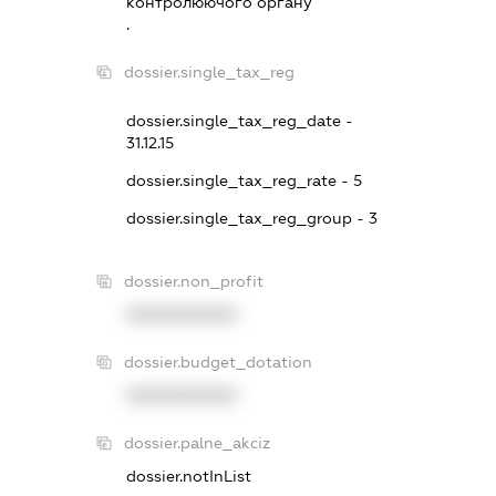
контролюючого органу
.
dossier.single_tax_reg
dossier.single_tax_reg_date -
31.12.15
dossier.single_tax_reg_rate - 5
dossier.single_tax_reg_group - 3
dossier.non_profit
XXXXXXXXXX
dossier.budget_dotation
XXXXXXXXXX
dossier.palne_akciz
dossier.notInList