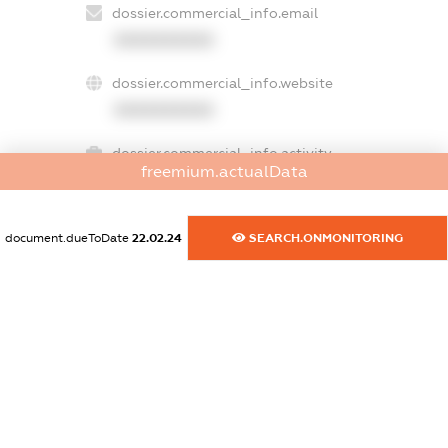
dossier.commercial_info.email
XXXXXXXXXX
dossier.commercial_info.website
XXXXXXXXXX
dossier.commercial_info.activity
freemium.actualData
XXXXXXXXXX
document.dueToDate
22.02.24
SEARCH.ONMONITORING
freemium.exampleText_1
freemium.exampleText_2
freemium.anonymousPerSearch2
FREEMIUM.DETAILS
FREEMIUM.REGISTER