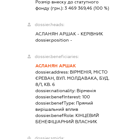
Розмір внеску до статутного
фонду (грн.):
3 469 369,46
(100 %)
dossier.heads:
АСЛАНЯН АРШАК
-
КЕРІВНИК
dossier.position -
dossier.beneficiaries:
АСЛАНЯН АРШАК
dossier.address:
ВІРМЕНІЯ, МІСТО
ЄРЕВАН, ВУЛ. МОЛДАВАКА, БУД.
8/1, КВ. 6
dossier.nationality:
Вірменія
dossier.benefInterest:
100
dossier.benefType:
Прямий
вирішальний вплив
dossier.benefRole:
КІНЦЕВИЙ
БЕНЕФІЦІАРНИЙ ВЛАСНИК
dossier.smida: