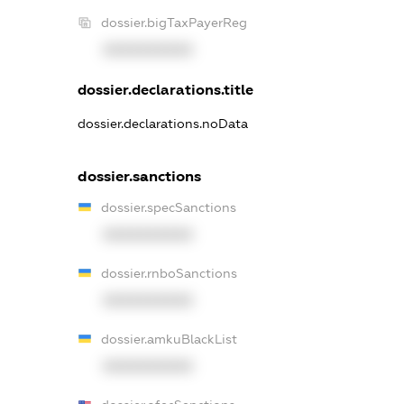
dossier.bigTaxPayerReg
XXXXXXXXXX
dossier.declarations.title
dossier.declarations.noData
dossier.sanctions
dossier.specSanctions
XXXXXXXXXX
dossier.rnboSanctions
XXXXXXXXXX
dossier.amkuBlackList
XXXXXXXXXX