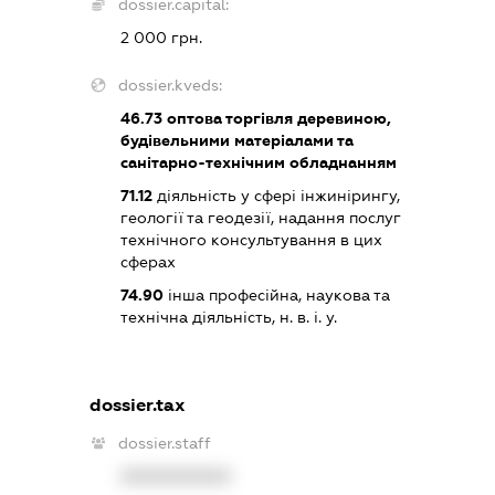
dossier.capital:
2 000 грн.
dossier.kveds:
46.73
оптова торгівля деревиною,
будівельними матеріалами та
санітарно-технічним обладнанням
71.12
діяльність у сфері інжинірингу,
геології та геодезії, надання послуг
технічного консультування в цих
сферах
74.90
інша професійна, наукова та
технічна діяльність, н. в. і. у.
dossier.tax
dossier.staff
XXXXXXXXXX