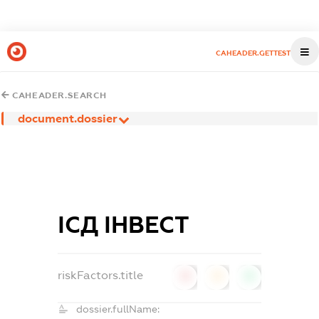
CAHEADER.GETTEST
CAHEADER.SEARCH
document.dossier
ІСД ІНВЕСТ
riskFactors.title
0
0
0
dossier.fullName: