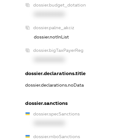
dossier.budget_dotation
XXXXXXXXXX
dossier.palne_akciz
dossier.notInList
dossier.bigTaxPayerReg
XXXXXXXXXX
dossier.declarations.title
dossier.declarations.noData
dossier.sanctions
dossier.specSanctions
XXXXXXXXXX
dossier.rnboSanctions