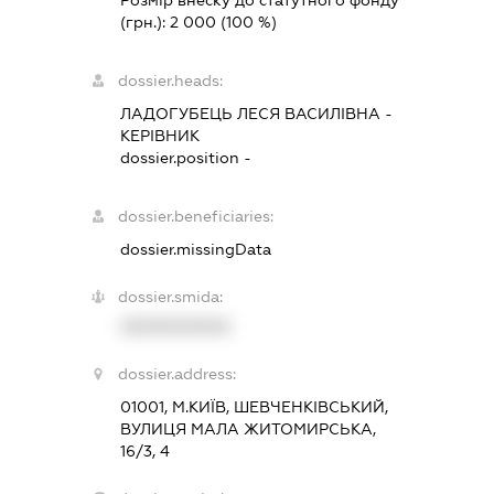
Розмір внеску до статутного фонду
(грн.):
2 000
(100 %)
dossier.heads:
ЛАДОГУБЕЦЬ ЛЕСЯ ВАСИЛІВНА
-
КЕРІВНИК
dossier.position -
dossier.beneficiaries:
dossier.missingData
dossier.smida:
XXXXXXXXXX
dossier.address:
01001, М.КИЇВ, ШЕВЧЕНКІВСЬКИЙ,
ВУЛИЦЯ МАЛА ЖИТОМИРСЬКА,
16/3, 4