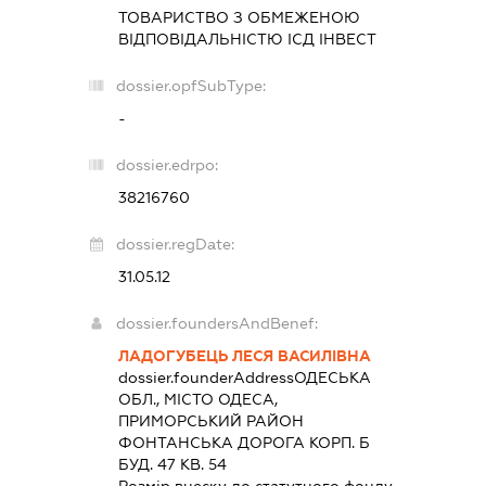
ТОВАРИСТВО З ОБМЕЖЕНОЮ
ВІДПОВІДАЛЬНІСТЮ
ІСД ІНВЕСТ
dossier.opfSubType:
-
dossier.edrpo:
38216760
dossier.regDate:
31.05.12
dossier.foundersAndBenef:
ЛАДОГУБЕЦЬ ЛЕСЯ ВАСИЛІВНА
dossier.founderAddress
ОДЕСЬКА
ОБЛ., МІСТО ОДЕСА,
ПРИМОРСЬКИЙ РАЙОН
ФОНТАНСЬКА ДОРОГА КОРП. Б
БУД. 47 КВ. 54