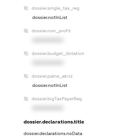
dossier.single_tax_reg
dossier.notInList
dossier.non_profit
XXXXXXXXXX
dossier.budget_dotation
XXXXXXXXXX
dossier.palne_akciz
dossier.notInList
dossier.bigTaxPayerReg
XXXXXXXXXX
dossier.declarations.title
dossier.declarations.noData