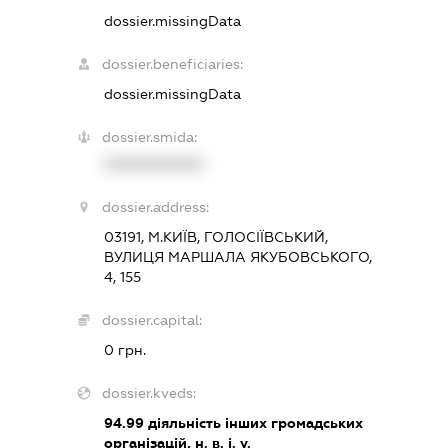
dossier.missingData
dossier.beneficiaries:
dossier.missingData
dossier.smida:
XXXXXXXXXX
dossier.address:
03191, М.КИЇВ, ГОЛОСІЇВСЬКИЙ,
ВУЛИЦЯ МАРШАЛА ЯКУБОВСЬКОГО,
4, 155
dossier.capital:
0 грн.
dossier.kveds:
94.99
діяльність інших громадських
організацій, н. в. і. у.