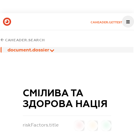
CAHEADER.GETTEST
CAHEADER.SEARCH
document.dossier
СМІЛИВА ТА
ЗДОРОВА НАЦІЯ
riskFactors.title
0
0
0