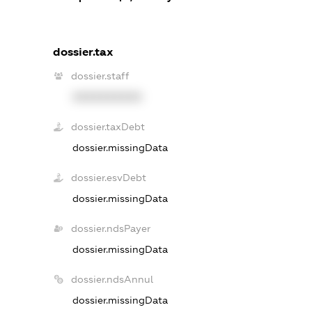
dossier.tax
dossier.staff
XXXXXXXXXX
dossier.taxDebt
dossier.missingData
dossier.esvDebt
dossier.missingData
dossier.ndsPayer
dossier.missingData
dossier.ndsAnnul
dossier.missingData