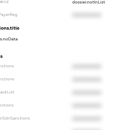
akciz
dossier.notInList
xPayerReg
XXXXXXXXXX
ons.title
ns.noData
ns
nctions
XXXXXXXXXX
nctions
XXXXXXXXXX
ackList
XXXXXXXXXX
nctions
XXXXXXXXXX
onSdnSanctions
XXXXXXXXXX