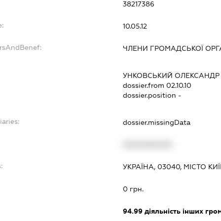
38217386
e:
10.05.12
ersAndBenef:
ЧЛЕНИ ГРОМАДСЬКОЇ ОРГА
УНКОВСЬКИЙ ОЛЕКСАНДР
dossier.from 02.10.10
dossier.position -
iaries:
dossier.missingData
XXXXXXXXXX
:
УКРАЇНА, 03040, МІСТО К
0 грн.
94.99
діяльність інших грома