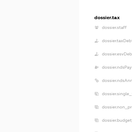
dossier.tax
dossier.staff
dossier.taxDeb
dossier.esvDeb
dossier.ndsPay
dossier.ndsAn
dossier.single
dossier.non_pr
dossier.budge