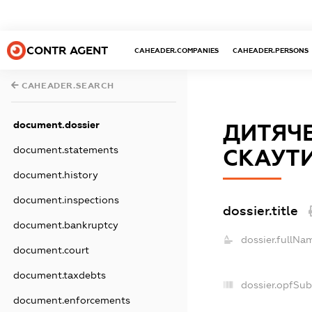
CONTR AGENT
CAHEADER.COMPANIES
CAHEADER.PERSONS
CAHEADER.SEARCH
document.dossier
ДИТЯЧЕ
document.statements
СКАУТИ
document.history
document.inspections
dossier.title
document.bankruptcy
dossier.fullNa
document.court
document.taxdebts
dossier.opfSub
document.enforcements