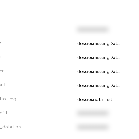
XXXXXXXXXX
t
dossier.missingData
t
dossier.missingData
er
dossier.missingData
nul
dossier.missingData
_tax_reg
dossier.notInList
ofit
XXXXXXXXXX
t_dotation
XXXXXXXXXX