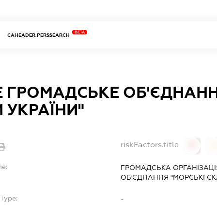
BETA
CAHEADER.PERSSEARCH
 ГРОМАДСЬКЕ ОБ'ЄДНАНН
 УКРАЇНИ"
riskFactors.title
0
0
me:
ГРОМАДСЬКА ОРГАНІЗАЦІ
ОБ'ЄДНАННЯ "МОРСЬКІ СК
Type:
-