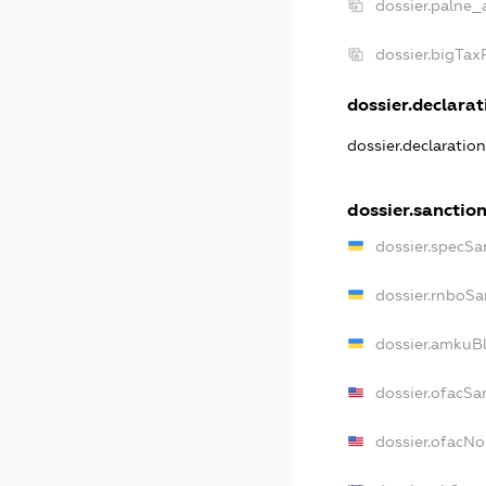
dossier.palne_
dossier.bigTa
dossier.declarati
dossier.declaratio
dossier.sanctio
dossier.specSa
dossier.rnboSa
dossier.amkuBl
dossier.ofacSa
dossier.ofacN