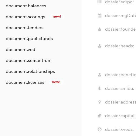
dossier.edrpo:
document.balances
dossier.regDat
document.scorings
new!
document.tenders
dossier.found
document.publicfunds
dossier.heads:
document.ved
document.semantrum
document.relationships
dossier.benefic
document.licenses
new!
dossier.smida:
dossier.address
dossier.capital:
dossier.kveds: