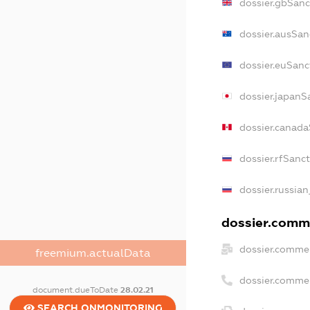
dossier.gbSanc
dossier.ausSan
dossier.euSanc
dossier.japanS
dossier.canad
dossier.rfSanc
dossier.russian
dossier.comme
dossier.commer
freemium.actualData
dossier.comme
document.dueToDate
28.02.21
SEARCH.ONMONITORING