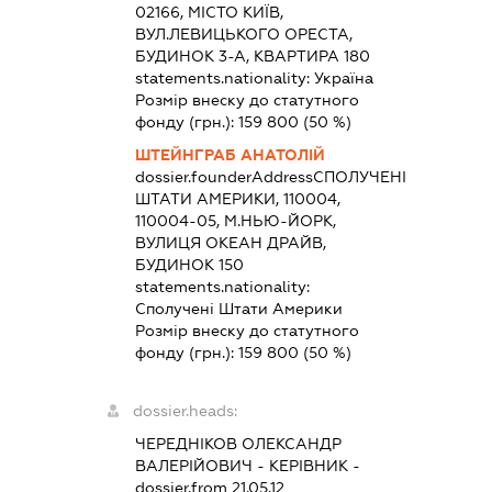
02166, МІСТО КИЇВ,
ВУЛ.ЛЕВИЦЬКОГО ОРЕСТА,
БУДИНОК 3-А, КВАРТИРА 180
statements.nationality:
Україна
Розмір внеску до статутного
фонду (грн.):
159 800
(50 %)
ШТЕЙНГРАБ АНАТОЛІЙ
dossier.founderAddress
СПОЛУЧЕНІ
ШТАТИ АМЕРИКИ, 110004,
110004-05, М.НЬЮ-ЙОРК,
ВУЛИЦЯ ОКЕАН ДРАЙВ,
БУДИНОК 150
statements.nationality:
Сполучені Штати Америки
Розмір внеску до статутного
фонду (грн.):
159 800
(50 %)
dossier.heads:
ЧЕРЕДНІКОВ ОЛЕКСАНДР
ВАЛЕРІЙОВИЧ
-
КЕРІВНИК
-
dossier.from 21.05.12