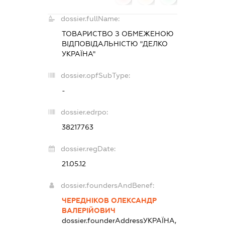
dossier.fullName:
ТОВАРИСТВО З ОБМЕЖЕНОЮ
ВІДПОВІДАЛЬНІСТЮ "ДЕЛКО
УКРАЇНА"
dossier.opfSubType:
-
dossier.edrpo:
38217763
dossier.regDate:
21.05.12
dossier.foundersAndBenef:
ЧЕРЕДНІКОВ ОЛЕКСАНДР
ВАЛЕРІЙОВИЧ
dossier.founderAddress
УКРАЇНА,