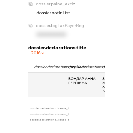
dossier.palne_akciz
dossier.notInList
dossier.bigTaxPayerReg
XXXXXXXXXX
dossier.declarations.title
2016
dossier.declarations.pepName
dossier.declarations.personName
dossier.declarati
БОНДАР АННА
Заробітна плата
ГЕРГІЇВНА
отримана за
основним місцем
роботи
dossier.declarations.license_1
dossier.declarations.license_2
dossier.declarations.license_3