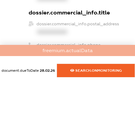
dossier.commercial_info.title
dossier.commercial_info.postal_address
XXXXXXXXXX
dossier.commercial_info.phone
freemium.actualData
XXXXXXXXXX
dossier.commercial_info.fax
document.dueToDate
28.02.26
SEARCH.ONMONITORING
XXXXXXXXXX
dossier.commercial_info.email
XXXXXXXXXX
dossier.commercial_info.website
XXXXXXXXXX
dossier.commercial_info.activity