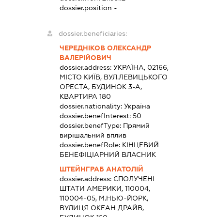
dossier.position -
dossier.beneficiaries:
ЧЕРЕДНІКОВ ОЛЕКСАНДР
ВАЛЕРІЙОВИЧ
dossier.address:
УКРАЇНА, 02166,
МІСТО КИЇВ, ВУЛ.ЛЕВИЦЬКОГО
ОРЕСТА, БУДИНОК 3-А,
КВАРТИРА 180
dossier.nationality:
Україна
dossier.benefInterest:
50
dossier.benefType:
Прямий
вирішальний вплив
dossier.benefRole:
КІНЦЕВИЙ
БЕНЕФІЦІАРНИЙ ВЛАСНИК
ШТЕЙНГРАБ АНАТОЛІЙ
dossier.address:
СПОЛУЧЕНІ
ШТАТИ АМЕРИКИ, 110004,
110004-05, М.НЬЮ-ЙОРК,
ВУЛИЦЯ ОКЕАН ДРАЙВ,