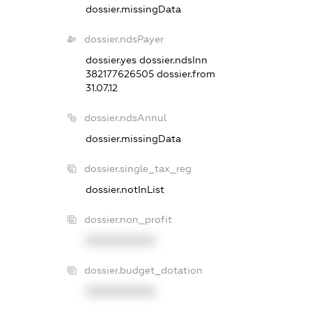
dossier.missingData
dossier.ndsPayer
dossier.yes
dossier.ndsInn
382177626505
dossier.from
31.07.12
dossier.ndsAnnul
dossier.missingData
dossier.single_tax_reg
dossier.notInList
dossier.non_profit
XXXXXXXXXX
dossier.budget_dotation
XXXXXXXXXX