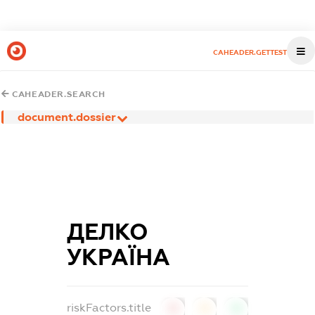
CAHEADER.GETTEST
CAHEADER.SEARCH
document.dossier
ДЕЛКО
УКРАЇНА
riskFactors.title
0
0
0