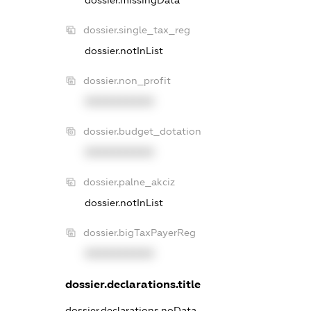
dossier.missingData
dossier.single_tax_reg
dossier.notInList
dossier.non_profit
XXXXXXXXXX
dossier.budget_dotation
XXXXXXXXXX
dossier.palne_akciz
dossier.notInList
dossier.bigTaxPayerReg
XXXXXXXXXX
dossier.declarations.title
dossier.declarations.noData