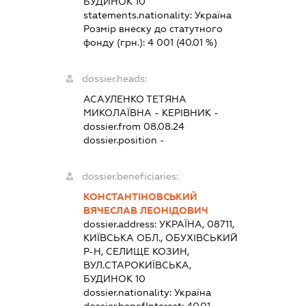
БУДИНОК 10
statements.nationality:
Україна
Розмір внеску до статутного
фонду (грн.):
4 001
(40.01 %)
dossier.heads:
АСАУЛЕНКО ТЕТЯНА
МИКОЛАЇВНА
-
КЕРІВНИК
-
dossier.from 08.08.24
dossier.position -
dossier.beneficiaries:
КОНСТАНТІНОВСЬКИЙ
ВЯЧЕСЛАВ ЛЕОНІДОВИЧ
dossier.address:
УКРАЇНА, 08711,
КИЇВСЬКА ОБЛ., ОБУХІВСЬКИЙ
Р-Н, СЕЛИЩЕ КОЗИН,
ВУЛ.СТАРОКИЇВСЬКА,
БУДИНОК 10
dossier.nationality:
Україна