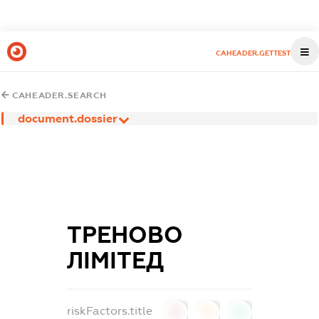
CAHEADER.GETTEST
CAHEADER.SEARCH
document.dossier
ТРЕНОВО
ЛІМІТЕД
riskFactors.title
0
0
0