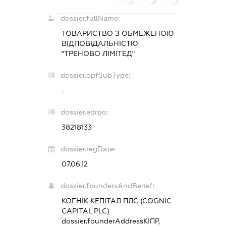
dossier.fullName:
ТОВАРИСТВО З ОБМЕЖЕНОЮ
ВІДПОВІДАЛЬНІСТЮ
"ТРЕНОВО ЛІМІТЕД"
dossier.opfSubType:
-
dossier.edrpo:
38218133
dossier.regDate:
07.06.12
dossier.foundersAndBenef:
КОГНІК КЕПІТАЛ ПЛС (СOGNIC
CAPITAL PLC)
dossier.founderAddress
КІПР,