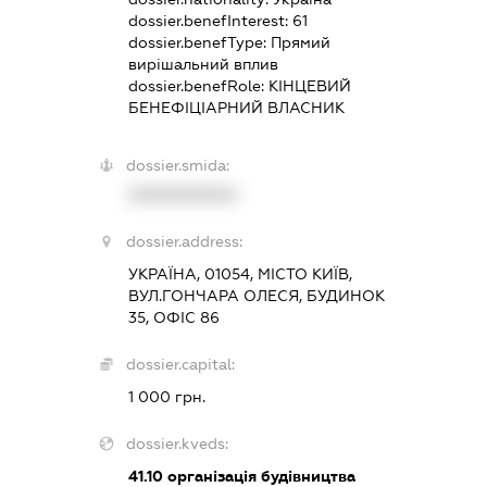
dossier.benefInterest:
61
dossier.benefType:
Прямий
вирішальний вплив
dossier.benefRole:
КІНЦЕВИЙ
БЕНЕФІЦІАРНИЙ ВЛАСНИК
dossier.smida:
XXXXXXXXXX
dossier.address:
УКРАЇНА, 01054, МІСТО КИЇВ,
ВУЛ.ГОНЧАРА ОЛЕСЯ, БУДИНОК
35, ОФІС 86
dossier.capital:
1 000 грн.
dossier.kveds:
41.10
організація будівництва