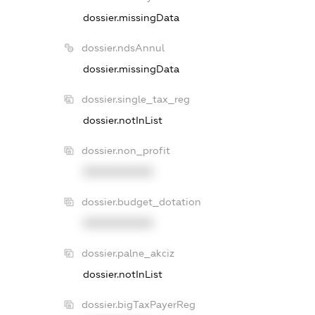
dossier.missingData
dossier.ndsAnnul
dossier.missingData
dossier.single_tax_reg
dossier.notInList
dossier.non_profit
XXXXXXXXXX
dossier.budget_dotation
XXXXXXXXXX
dossier.palne_akciz
dossier.notInList
dossier.bigTaxPayerReg