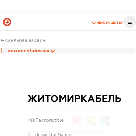
CAHEADER.GETTEST
CAHEADER.SEARCH
document.dossier
ЖИТОМИРКАБЕЛЬ
riskFactors.title
0
0
0
dossier.fullName: