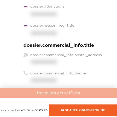
dossier.rfSanctions
XXXXXXXXXX
dossier.russian_reg_title
XXXXXXXXXX
dossier.commercial_info.title
dossier.commercial_info.postal_address
XXXXXXXXXX
dossier.commercial_info.phone
XXXXXXXXXX
dossier.commercial_info.fax
freemium.actualData
XXXXXXXXXX
dossier.commercial_info.email
document.dueToDate
05.05.25
SEARCH.ONMONITORING
XXXXXXXXXX