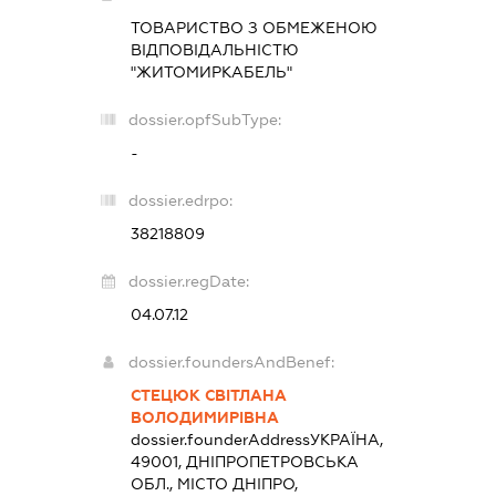
ТОВАРИСТВО З ОБМЕЖЕНОЮ
ВІДПОВІДАЛЬНІСТЮ
"ЖИТОМИРКАБЕЛЬ"
dossier.opfSubType:
-
dossier.edrpo:
38218809
dossier.regDate:
04.07.12
dossier.foundersAndBenef:
СТЕЦЮК СВІТЛАНА
ВОЛОДИМИРІВНА
dossier.founderAddress
УКРАЇНА,
49001, ДНІПРОПЕТРОВСЬКА
ОБЛ., МІСТО ДНІПРО,