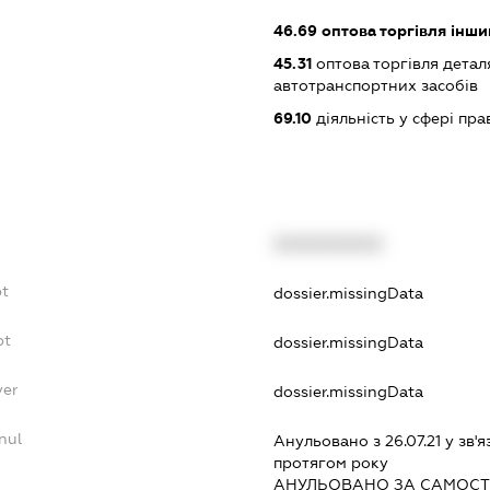
46.69
оптова торгівля інш
45.31
оптова торгівля детал
автотранспортних засобів
69.10
діяльність у сфері пра
XXXXXXXXXX
bt
dossier.missingData
bt
dossier.missingData
yer
dossier.missingData
nul
Анульовано з 26.07.21 у зв'я
протягом року
АНУЛЬОВАНО ЗА САМОСТ