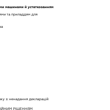
ими машинами й устаткованням
ями та приладдям для
ва
зку з:
ненадання декларацiй
IЙНИМ РIШЕННЯМ