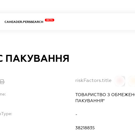
BETA
CAHEADER.PERSSEARCH
С ПАКУВАННЯ
riskFactors.title
0
0
me:
ТОВАРИСТВО З ОБМЕЖЕН
ПАКУВАННЯ"
bType:
-
38218835