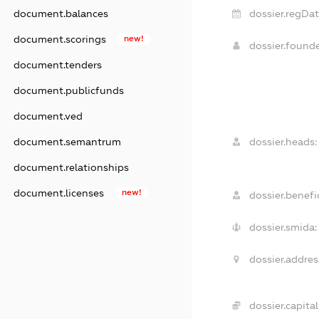
dossier.regDat
document.balances
document.scorings
new!
dossier.found
document.tenders
document.publicfunds
document.ved
dossier.heads:
document.semantrum
document.relationships
document.licenses
new!
dossier.benefic
dossier.smida:
dossier.addres
dossier.capital