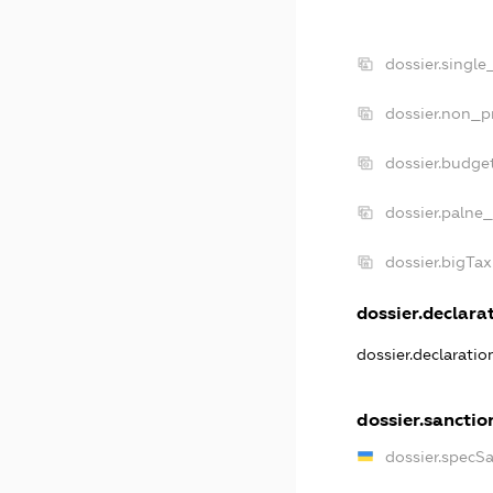
dossier.single
dossier.non_pr
dossier.budge
dossier.palne_
dossier.bigTa
dossier.declarat
dossier.declarati
dossier.sanctio
dossier.specS