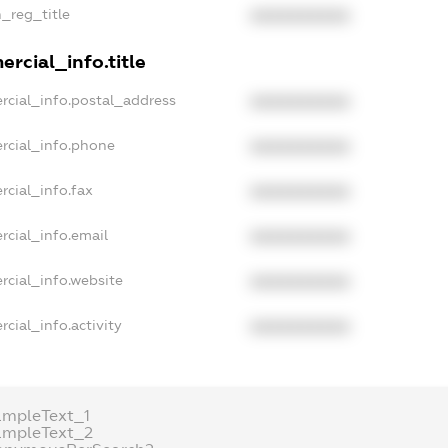
n_reg_title
XXXXXXXXXX
rcial_info.title
rcial_info.postal_address
XXXXXXXXXX
rcial_info.phone
XXXXXXXXXX
rcial_info.fax
XXXXXXXXXX
rcial_info.email
XXXXXXXXXX
rcial_info.website
XXXXXXXXXX
cial_info.activity
XXXXXXXXXX
ampleText_1
ampleText_2