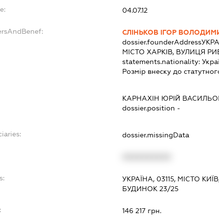
e:
04.07.12
ersAndBenef:
СЛІНЬКОВ ІГОР ВОЛОДИ
dossier.founderAddress
УКРА
МІСТО ХАРКІВ, ВУЛИЦЯ РИ
statements.nationality:
Укра
Розмір внеску до статутног
КАРНАХІН ЮРІЙ ВАСИЛЬ
dossier.position -
iaries:
dossier.missingData
XXXXXXXXXX
s:
УКРАЇНА, 03115, МІСТО К
БУДИНОК 23/25
:
146 217 грн.