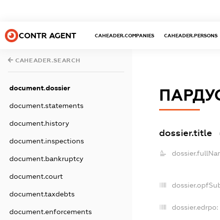
CONTR AGENT
CAHEADER.COMPANIES
CAHEADER.PERSONS
CAHEADER.SEARCH
document.dossier
ПАРДУ
document.statements
document.history
dossier.title
document.inspections
dossier.fullNa
document.bankruptcy
document.court
dossier.opfSu
document.taxdebts
dossier.edrpo:
document.enforcements