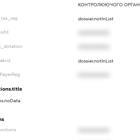
КОНТРОЛЮЮЧОГО ОРГАНУ
_tax_reg
dossier.notInList
ofit
XXXXXXXXXX
t_dotation
XXXXXXXXXX
akciz
dossier.notInList
xPayerReg
XXXXXXXXXX
ions.title
ons.noData
ns
anctions
XXXXXXXXXX