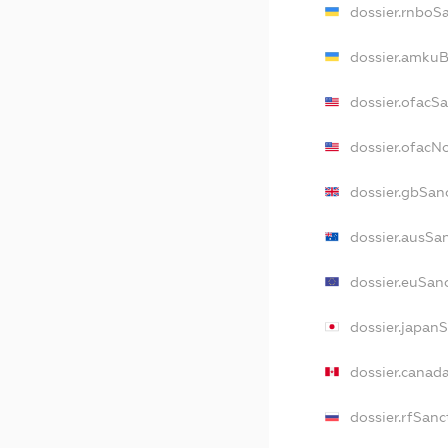
dossier.rnboS
dossier.amkuB
dossier.ofacS
dossier.ofac
dossier.gbSan
dossier.ausSa
dossier.euSan
dossier.japan
dossier.canad
dossier.rfSanc