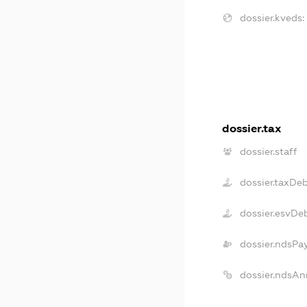
dossier.kveds:
dossier.tax
dossier.staff
dossier.taxDe
dossier.esvDe
dossier.ndsPa
dossier.ndsAn