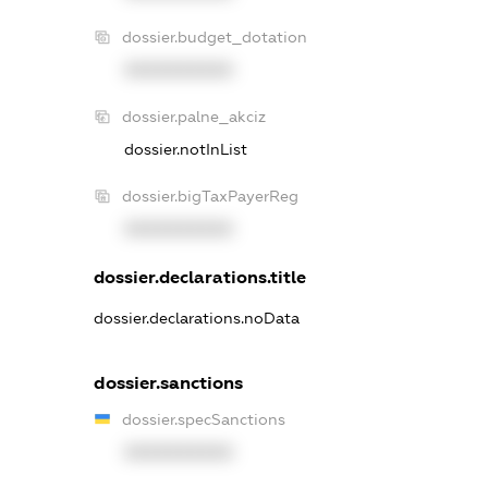
dossier.budget_dotation
XXXXXXXXXX
dossier.palne_akciz
dossier.notInList
dossier.bigTaxPayerReg
XXXXXXXXXX
dossier.declarations.title
dossier.declarations.noData
dossier.sanctions
dossier.specSanctions
XXXXXXXXXX