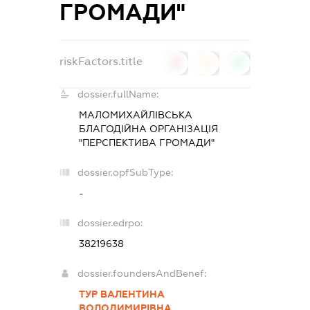
ГРОМАДИ"
riskFactors.title
0
0
0
dossier.fullName:
МАЛОМИХАЙЛІВСЬКА
БЛАГОДІЙНА ОРГАНІЗАЦІЯ
"ПЕРСПЕКТИВА ГРОМАДИ"
dossier.opfSubType:
-
dossier.edrpo:
38219638
dossier.foundersAndBenef:
ТУР ВАЛЕНТИНА
ВОЛОДИМИРІВНА