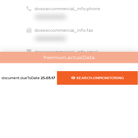
dossier.commercial_info.phone
XXXXXXXXXX
dossier.commercial_info.fax
XXXXXXXXXX
dossier.commercial_info.email
freemium.actualData
XXXXXXXXXX
dossier.commercial_info.website
document.dueToDate
25.03.17
SEARCH.ONMONITORING
XXXXXXXXXX
dossier.commercial_info.activity
XXXXXXXXXX
freemium.exampleText_1
freemium.exampleText_2