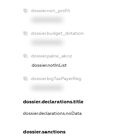
dossier.non_profit
XXXXXXXXXX
dossier.budget_dotation
XXXXXXXXXX
dossier.palne_akciz
dossier.notInList
dossier.bigTaxPayerReg
XXXXXXXXXX
dossier.declarations.title
dossier.declarations.noData
dossier.sanctions