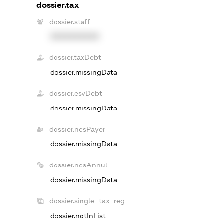
dossier.tax
dossier.staff
XXXXXXXXXX
dossier.taxDebt
dossier.missingData
dossier.esvDebt
dossier.missingData
dossier.ndsPayer
dossier.missingData
dossier.ndsAnnul
dossier.missingData
dossier.single_tax_reg
dossier.notInList