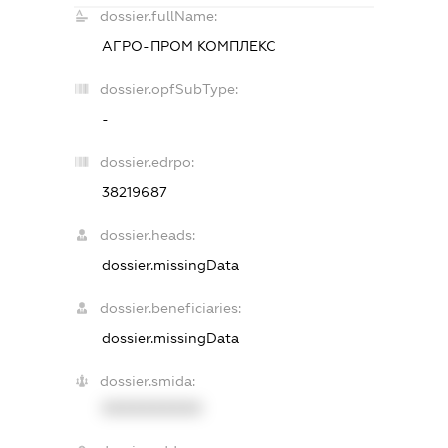
dossier.fullName:
АГРО-ПРОМ КОМПЛЕКС
dossier.opfSubType:
-
dossier.edrpo:
38219687
dossier.heads:
dossier.missingData
dossier.beneficiaries:
dossier.missingData
dossier.smida:
XXXXXXXXXX