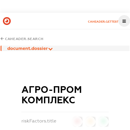
CAHEADER.GETTEST
CAHEADER.SEARCH
document.dossier
АГРО-ПРОМ
КОМПЛЕКС
riskFactors.title
0
0
0