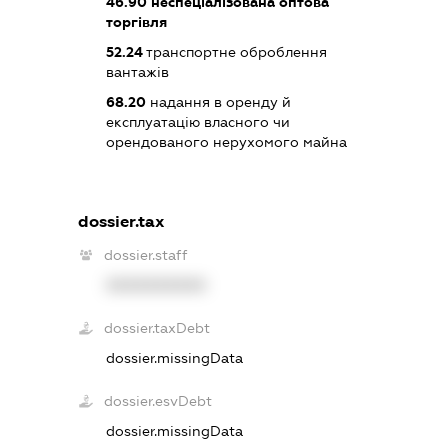
46.90
неспеціалізована оптова
торгівля
52.24
транспортне оброблення
вантажів
68.20
надання в оренду й
експлуатацію власного чи
орендованого нерухомого майна
dossier.tax
dossier.staff
XXXXXXXXXX
dossier.taxDebt
dossier.missingData
dossier.esvDebt
dossier.missingData