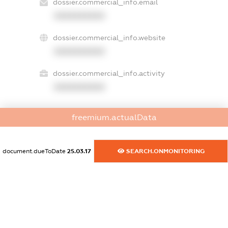
dossier.commercial_info.email
XXXXXXXXXX
dossier.commercial_info.website
XXXXXXXXXX
dossier.commercial_info.activity
XXXXXXXXXX
freemium.actualData
freemium.exampleText_1
freemium.exampleText_2
freemium.anonymousPerSearch2
document.dueToDate
25.03.17
SEARCH.ONMONITORING
FREEMIUM.DETAILS
FREEMIUM.REGISTER