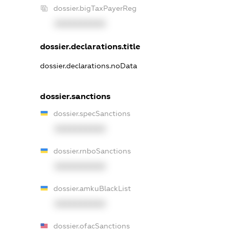
dossier.bigTaxPayerReg
XXXXXXXXXX
dossier.declarations.title
dossier.declarations.noData
dossier.sanctions
dossier.specSanctions
XXXXXXXXXX
dossier.rnboSanctions
XXXXXXXXXX
dossier.amkuBlackList
XXXXXXXXXX
dossier.ofacSanctions