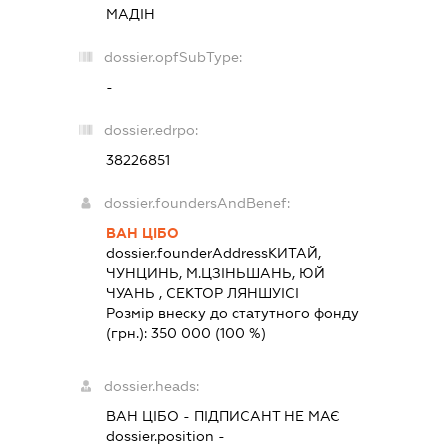
МАДІН
dossier.opfSubType:
-
dossier.edrpo:
38226851
dossier.foundersAndBenef:
ВАН ЦІБО
dossier.founderAddress
КИТАЙ,
ЧУНЦИНЬ, М.ЦЗІНЬШАНЬ, ЮЙ
ЧУАНЬ , СЕКТОР ЛЯНШУІСІ
Розмір внеску до статутного фонду
(грн.):
350 000
(100 %)
dossier.heads:
ВАН ЦІБО
-
ПІДПИСАНТ
НЕ МАЄ
dossier.position -