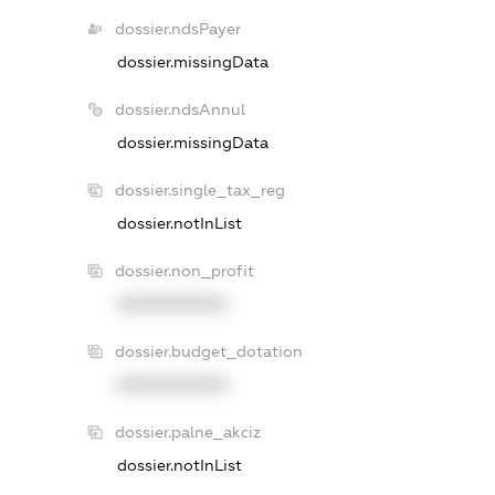
dossier.ndsPayer
dossier.missingData
dossier.ndsAnnul
dossier.missingData
dossier.single_tax_reg
dossier.notInList
dossier.non_profit
XXXXXXXXXX
dossier.budget_dotation
XXXXXXXXXX
dossier.palne_akciz
dossier.notInList