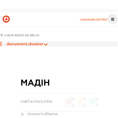
CAHEADER.GETTEST
CAHEADER.SEARCH
document.dossier
МАДІН
riskFactors.title
0
0
0
dossier.fullName: