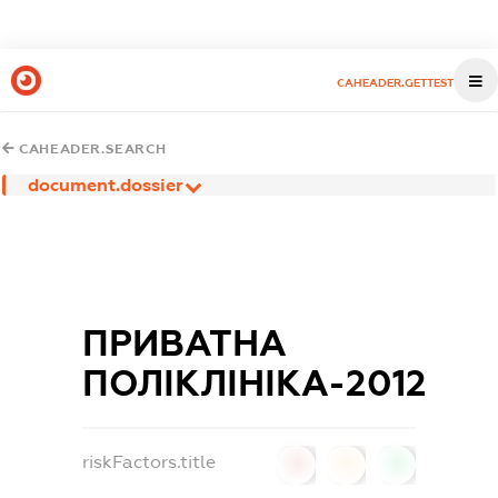
CAHEADER.GETTEST
CAHEADER.SEARCH
document.dossier
ПРИВАТНА
ПОЛІКЛІНІКА-2012
riskFactors.title
0
0
0