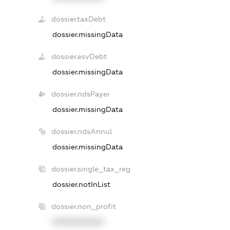
dossier.taxDebt
dossier.missingData
dossier.esvDebt
dossier.missingData
dossier.ndsPayer
dossier.missingData
dossier.ndsAnnul
dossier.missingData
dossier.single_tax_reg
dossier.notInList
dossier.non_profit
XXXXXXXXXX