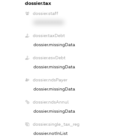
dossier.tax
dossier.staff
XXXXXXXXXX
dossier.taxDebt
dossier.missingData
dossier.esvDebt
dossier.missingData
dossier.ndsPayer
dossier.missingData
dossier.ndsAnnul
dossier.missingData
dossier.single_tax_reg
dossier.notInList