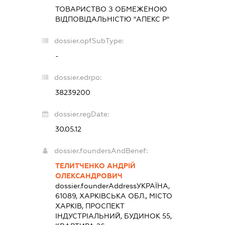
ТОВАРИСТВО З ОБМЕЖЕНОЮ
ВІДПОВІДАЛЬНІСТЮ "АПЕКС Р"
dossier.opfSubType:
-
dossier.edrpo:
38239200
dossier.regDate:
30.05.12
dossier.foundersAndBenef:
ТЕЛИТЧЕНКО АНДРІЙ
ОЛЕКСАНДРОВИЧ
dossier.founderAddress
УКРАЇНА,
61089, ХАРКІВСЬКА ОБЛ., МІСТО
ХАРКІВ, ПРОСПЕКТ
ІНДУСТРІАЛЬНИЙ, БУДИНОК 55,