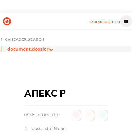
CAHEADER.GETTEST
CAHEADER.SEARCH
document.dossier
АПЕКС Р
riskFactors.title
0
0
0
dossier.fullName: