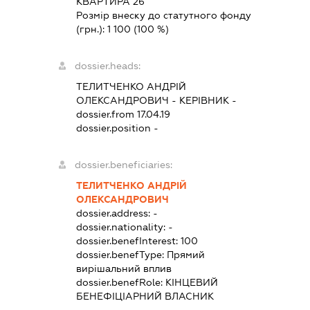
КВАРТИРА 26
Розмір внеску до статутного фонду
(грн.):
1 100
(100 %)
dossier.heads:
ТЕЛИТЧЕНКО АНДРІЙ
ОЛЕКСАНДРОВИЧ
-
КЕРІВНИК
-
dossier.from 17.04.19
dossier.position -
dossier.beneficiaries:
ТЕЛИТЧЕНКО АНДРІЙ
ОЛЕКСАНДРОВИЧ
dossier.address:
-
dossier.nationality:
-
dossier.benefInterest:
100
dossier.benefType:
Прямий
вирішальний вплив
dossier.benefRole:
КІНЦЕВИЙ
БЕНЕФІЦІАРНИЙ ВЛАСНИК