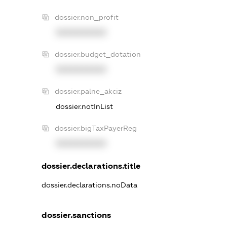
dossier.non_profit
XXXXXXXXXX
dossier.budget_dotation
XXXXXXXXXX
dossier.palne_akciz
dossier.notInList
dossier.bigTaxPayerReg
XXXXXXXXXX
dossier.declarations.title
dossier.declarations.noData
dossier.sanctions