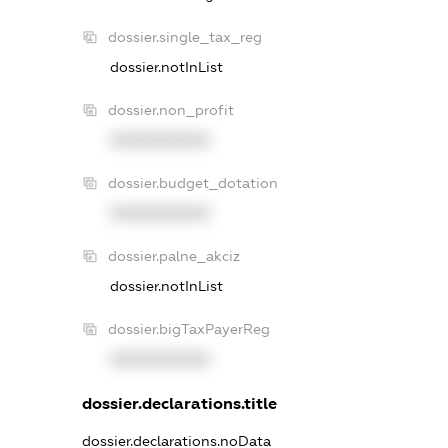
dossier.single_tax_reg
dossier.notInList
dossier.non_profit
XXXXXXXXXX
dossier.budget_dotation
XXXXXXXXXX
dossier.palne_akciz
dossier.notInList
dossier.bigTaxPayerReg
XXXXXXXXXX
dossier.declarations.title
dossier.declarations.noData