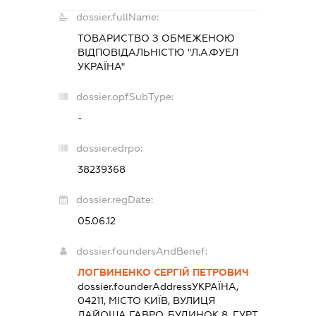
dossier.fullName:
ТОВАРИСТВО З ОБМЕЖЕНОЮ
ВІДПОВІДАЛЬНІСТЮ "Л.А.ФУЕЛ
УКРАЇНА"
dossier.opfSubType:
-
dossier.edrpo:
38239368
dossier.regDate:
05.06.12
dossier.foundersAndBenef:
ЛОГВИНЕНКО СЕРГІЙ ПЕТРОВИЧ
dossier.founderAddress
УКРАЇНА,
04211, МІСТО КИЇВ, ВУЛИЦЯ
ЛАЙОША ГАВРО, БУДИНОК 8, ГУРТ