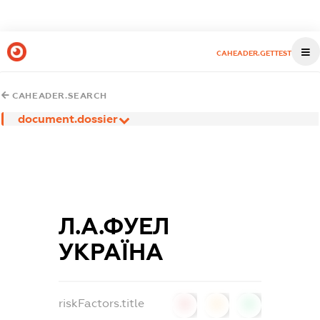
CAHEADER.GETTEST
CAHEADER.SEARCH
document.dossier
Л.А.ФУЕЛ
УКРАЇНА
riskFactors.title
0
0
0