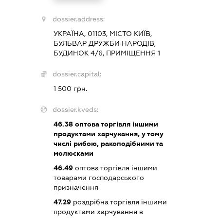
dossier.address:
УКРАЇНА, 01103, МІСТО КИЇВ,
БУЛЬВАР ДРУЖБИ НАРОДІВ,
БУДИНОК 4/6, ПРИМІЩЕННЯ 1
dossier.capital:
1 500 грн.
dossier.kveds:
46.38
оптова торгівля іншими
продуктами харчування, у тому
числі рибою, ракоподібними та
молюсками
46.49
оптова торгівля іншими
товарами господарського
призначення
47.29
роздрібна торгівля іншими
продуктами харчування в