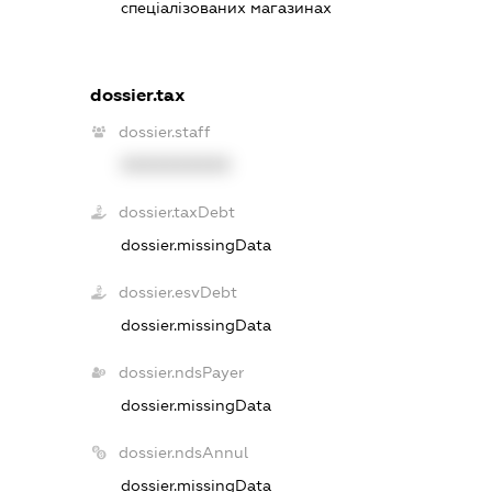
спеціалізованих магазинах
dossier.tax
dossier.staff
XXXXXXXXXX
dossier.taxDebt
dossier.missingData
dossier.esvDebt
dossier.missingData
dossier.ndsPayer
dossier.missingData
dossier.ndsAnnul
dossier.missingData