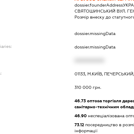
dossier.founderAddress
УКРА
СВЯТОШИНСЬКИЙ ВУЛ. ГЕНЕ
Розмір внеску до статутног
dossier.missingData
iaries:
dossier.missingData
XXXXXXXXXX
:
01133, М.КИЇВ, ПЕЧЕРСЬКИЙ
310 000 грн.
46.73
оптова торгівля дере
санітарно-технічним обла
46.90
неспеціалізована опт
73.12
посередництво в розмі
інформації