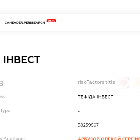
BETA
CAHEADER.PERSSEARCH
 ІНВЕСТ
riskFactors.title
0
0
me:
ТЕФІДА ІНВЕСТ
Type:
-
38239567
ersAndBenef:
АРБУЗОВ ОЛЕКСІЙ СЕРГІ