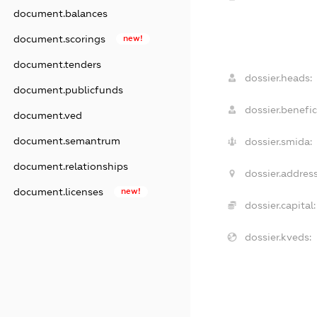
document.balances
document.scorings
new!
document.tenders
dossier.heads:
document.publicfunds
dossier.benefic
document.ved
document.semantrum
dossier.smida:
document.relationships
dossier.address
document.licenses
new!
dossier.capital:
dossier.kveds: