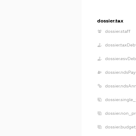
dossier.tax
dossier.staff
dossier.taxDeb
dossier.esvDeb
dossier.ndsPay
dossier.ndsAn
dossier.single
dossier.non_pr
dossier.budge