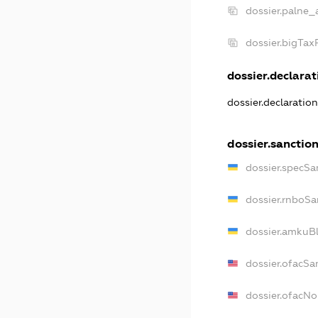
dossier.palne_
dossier.bigTa
dossier.declarati
dossier.declaratio
dossier.sanctio
dossier.specSa
dossier.rnboSa
dossier.amkuBl
dossier.ofacSa
dossier.ofacN