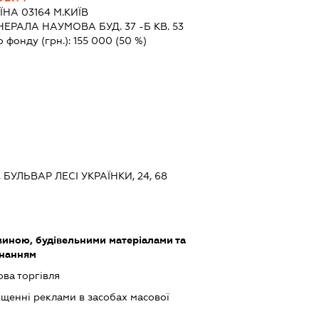
ЇНА 03164 М.КИЇВ
РАЛА НАУМОВА БУД. 37 -Б КВ. 53
о фонду (грн.):
155 000
(50 %)
, БУЛЬВАР ЛЕСІ УКРАЇНКИ, 24, 68
виною, будівельними матеріалами та
днанням
ова торгівля
щенні реклами в засобах масової