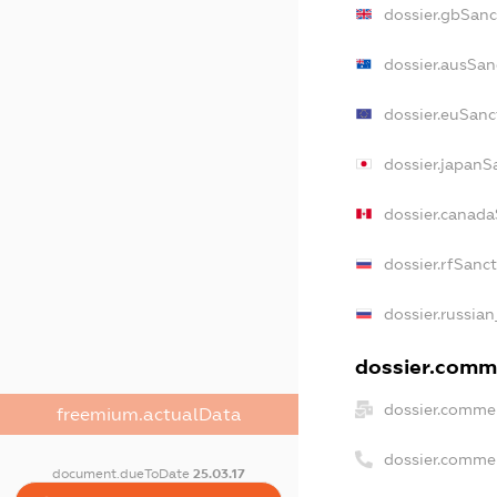
dossier.gbSanc
dossier.ausSan
dossier.euSanc
dossier.japanS
dossier.canad
dossier.rfSanc
dossier.russian
dossier.comme
dossier.commer
freemium.actualData
dossier.comme
document.dueToDate
25.03.17