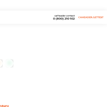
caHeader.contact
CAHEADER.GETTEST
0 (800) 210 102
0
ЙОВИЧ