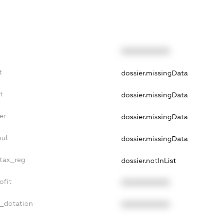
XXXXXXXXXX
t
dossier.missingData
t
dossier.missingData
er
dossier.missingData
nul
dossier.missingData
_tax_reg
dossier.notInList
ofit
XXXXXXXXXX
t_dotation
XXXXXXXXXX