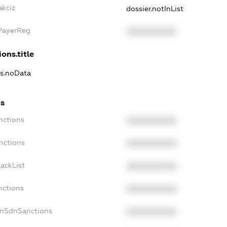
akciz
dossier.notInList
xPayerReg
XXXXXXXXXX
ons.title
ns.noData
ns
nctions
XXXXXXXXXX
nctions
XXXXXXXXXX
ackList
XXXXXXXXXX
nctions
XXXXXXXXXX
onSdnSanctions
XXXXXXXXXX