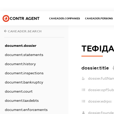
CONTR AGENT
CAHEADER.COMPANIES
CAHEADER.PERSONS
CAHEADER.SEARCH
document.dossier
ТЕФІДА
document.statements
document.history
dossier.title
document.inspections
dossier.fullNa
document.bankruptcy
dossier.opfSub
document.court
document.taxdebts
dossier.edrpo:
document.enforcements
dossier.found