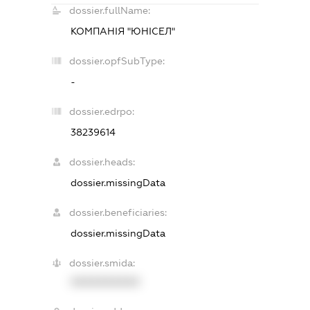
dossier.fullName:
КОМПАНІЯ "ЮНІСЕЛ"
dossier.opfSubType:
-
dossier.edrpo:
38239614
dossier.heads:
dossier.missingData
dossier.beneficiaries:
dossier.missingData
dossier.smida:
XXXXXXXXXX