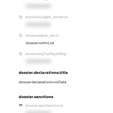
XXXXXXXXXX
dossier.budget_dotation
XXXXXXXXXX
dossier.palne_akciz
dossier.notInList
dossier.bigTaxPayerReg
XXXXXXXXXX
dossier.declarations.title
dossier.declarations.noData
dossier.sanctions
dossier.specSanctions
XXXXXXXXXX