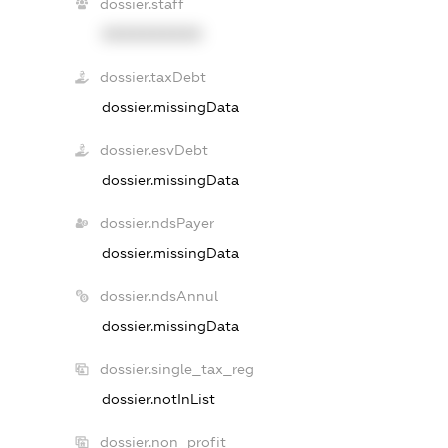
dossier.staff
XXXXXXXXXX
dossier.taxDebt
dossier.missingData
dossier.esvDebt
dossier.missingData
dossier.ndsPayer
dossier.missingData
dossier.ndsAnnul
dossier.missingData
dossier.single_tax_reg
dossier.notInList
dossier.non_profit