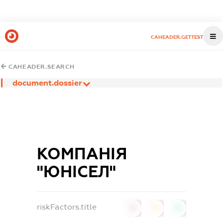
CAHEADER.GETTEST
CAHEADER.SEARCH
document.dossier
КОМПАНІЯ
"ЮНІСЕЛ"
riskFactors.title
0
0
0