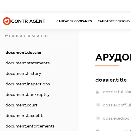
CONTR AGENT
CAHEADER.COMPANIES
CAHEADER.PERSONS
CAHEADER.SEARCH
document.dossier
АРУДОВ
document.statements
document.history
dossier.title
document.inspections
dossier.fullN
document.bankruptcy
dossier.opfSu
document.court
document.taxdebts
dossier.edrpo:
document.enforcements