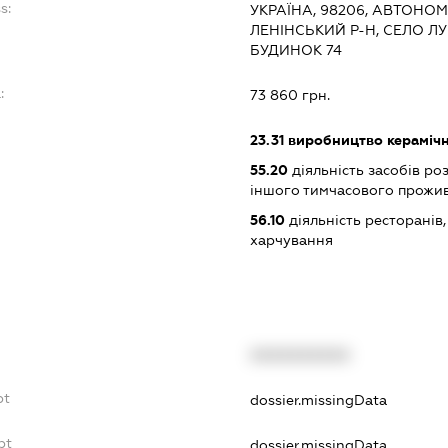
s:
УКРАЇНА, 98206, АВТОНО
ЛЕНІНСЬКИЙ Р-Н, СЕЛО Л
БУДИНОК 74
:
73 860 грн.
23.31
виробництво керамічн
55.20
діяльність засобів ро
іншого тимчасового прожи
56.10
діяльність ресторанів
харчування
XXXXXXXXXX
bt
dossier.missingData
bt
dossier.missingData