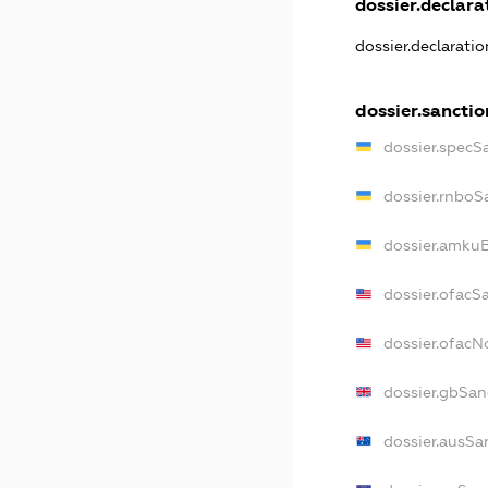
dossier.declarat
dossier.declarati
dossier.sanctio
dossier.specS
dossier.rnboS
dossier.amkuB
dossier.ofacS
dossier.ofac
dossier.gbSan
dossier.ausSa