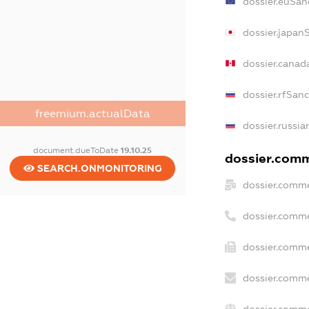
dossier.euSan
dossier.japan
dossier.canad
dossier.rfSan
freemium.actualData
dossier.russia
document.dueToDate
19.10.25
dossier.comme
SEARCH.ONMONITORING
dossier.comme
dossier.comme
dossier.comme
dossier.comme
dossier.comme