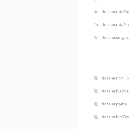
dossier.ndsPa
dossier.ndsAn
dossier.singl
dossier.non_p
dossier.budge
dossier.palne
dossier.bigTa