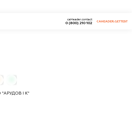
caHeader.contact
CAHEADER.GETTEST
0 (800) 210 102
0
0
"АРУДОВ І К"