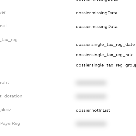
yer
dossier.missingData
nul
dossier.missingData
e_tax_reg
dossier.single_tax_reg_date -
dossier.single_tax_reg_rate 
dossier.single_tax_reg_grou
rofit
XXXXXXXXXX
t_dotation
XXXXXXXXXX
_akciz
dossier.notInList
xPayerReg
XXXXXXXXXX