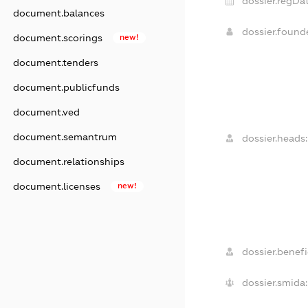
dossier.regDat
document.balances
dossier.foun
document.scorings
new!
document.tenders
document.publicfunds
document.ved
document.semantrum
dossier.heads:
document.relationships
document.licenses
new!
dossier.benefic
dossier.smida: