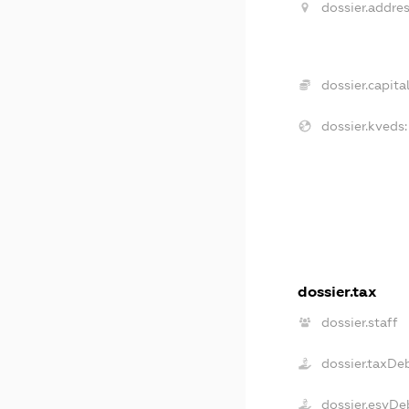
dossier.addres
dossier.capital
dossier.kveds:
dossier.tax
dossier.staff
dossier.taxDe
dossier.esvDe