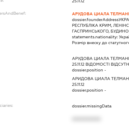
e:
25.11.12
dersAndBenef:
АРУДОВА ЦИАЛА ТЕЛМАН
dossier.founderAddress
УКРА
РЕСПУБЛІКА КРИМ, ЛЕНІНС
ГАСПРИНСЬКОГО, БУДИНОК
statements.nationality:
Укра
Розмір внеску до статутног
АРУДОВА ЦИАЛА ТЕЛМАН
25.11.12
ВІДОМОСТІ ВІДСУТН
dossier.position -
АРИДОВА ЦИАЛА ТЕЛМАН
25.11.12
dossier.position -
iaries:
dossier.missingData
XXXXXXXXXX