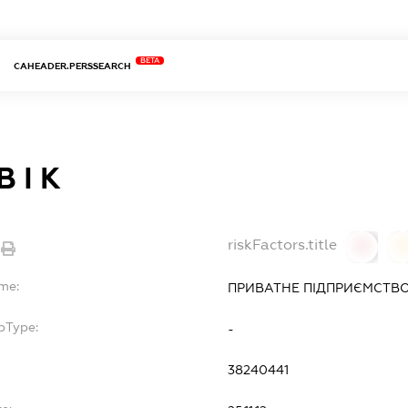
BETA
CAHEADER.PERSSEARCH
 І К
riskFactors.title
0
ame:
ПРИВАТНЕ ПІДПРИЄМСТВО 
bType:
-
38240441