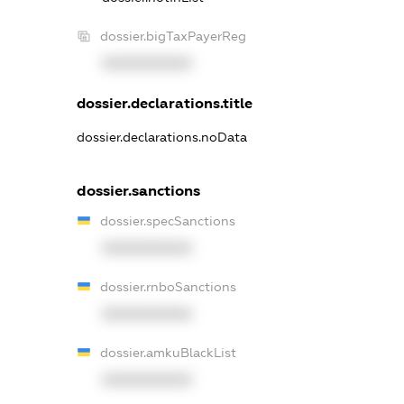
dossier.bigTaxPayerReg
XXXXXXXXXX
dossier.declarations.title
dossier.declarations.noData
dossier.sanctions
dossier.specSanctions
XXXXXXXXXX
dossier.rnboSanctions
XXXXXXXXXX
dossier.amkuBlackList
XXXXXXXXXX