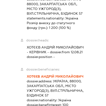
88000, ЗАКАРПАТСЬКА ОБЛ.,
МІСТО УЖГОРОД(З),
ВУЛ.СТРІЛЬНИЧНА, БУДИНОК 57
statements.nationality:
Україна
Розмір внеску до статутного
фонду (грн.):
1 200
(100 %)
dossier.heads:
ХОТЄЄВ АНДРІЙ МИКОЛАЙОВИЧ
-
КЕРІВНИК
- dossier.from 12.08.21
dossier.position -
dossier.beneficiaries:
ХОТЄЄВ АНДРІЙ МИКОЛАЙОВИЧ
dossier.address:
УКРАЇНА, 88000,
ЗАКАРПАТСЬКА ОБЛ., МІСТО
УЖГОРОД(З), ВУЛ.СТРІЛЬНИЧНА,
БУДИНОК 57
dossier.nationality:
Україна
dossier.benefInterest:
100