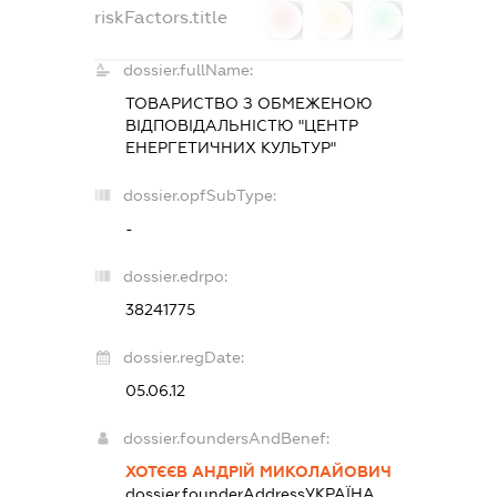
riskFactors.title
0
0
0
dossier.fullName:
ТОВАРИСТВО З ОБМЕЖЕНОЮ
ВІДПОВІДАЛЬНІСТЮ "ЦЕНТР
ЕНЕРГЕТИЧНИХ КУЛЬТУР"
dossier.opfSubType:
-
dossier.edrpo:
38241775
dossier.regDate:
05.06.12
dossier.foundersAndBenef:
ХОТЄЄВ АНДРІЙ МИКОЛАЙОВИЧ
dossier.founderAddress
УКРАЇНА,