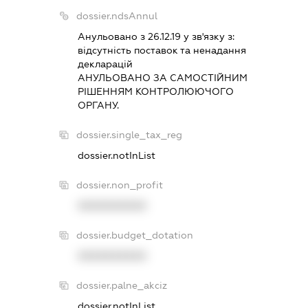
dossier.ndsAnnul
Анульовано з 26.12.19 у зв'язку з:
вiдсутнiсть поставок та ненадання
декларацiй
АНУЛЬОВАНО ЗА САМОСТIЙНИМ
РIШЕННЯМ КОНТРОЛЮЮЧОГО
ОРГАНУ.
dossier.single_tax_reg
dossier.notInList
dossier.non_profit
XXXXXXXXXX
dossier.budget_dotation
XXXXXXXXXX
dossier.palne_akciz
dossier.notInList