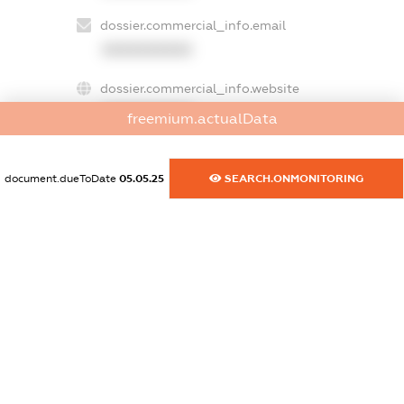
dossier.commercial_info.email
XXXXXXXXXX
dossier.commercial_info.website
XXXXXXXXXX
freemium.actualData
dossier.commercial_info.activity
XXXXXXXXXX
document.dueToDate
05.05.25
SEARCH.ONMONITORING
freemium.exampleText_1
freemium.exampleText_2
freemium.anonymousPerSearch2
FREEMIUM.DETAILS
FREEMIUM.REGISTER