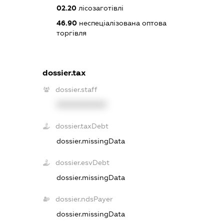
02.20
лісозаготівлі
46.90
неспеціалізована оптова
торгівля
dossier.tax
dossier.staff
XXXXXXXXXX
dossier.taxDebt
dossier.missingData
dossier.esvDebt
dossier.missingData
dossier.ndsPayer
dossier.missingData