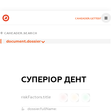
CAHEADER.GETTEST
CAHEADER.SEARCH
document.dossier
СУПЕРІОР ДЕНТ
riskFactors.title
0
0
0
dossier.fullName: