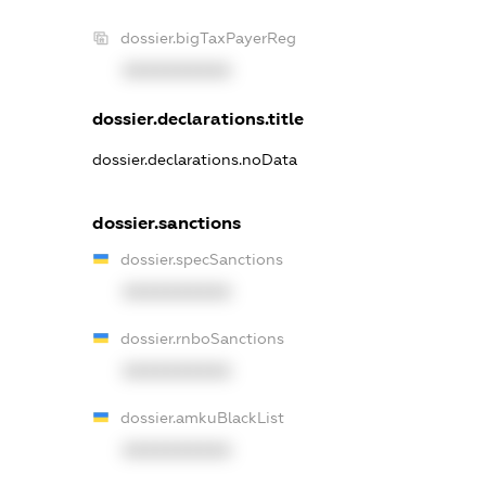
dossier.bigTaxPayerReg
XXXXXXXXXX
dossier.declarations.title
dossier.declarations.noData
dossier.sanctions
dossier.specSanctions
XXXXXXXXXX
dossier.rnboSanctions
XXXXXXXXXX
dossier.amkuBlackList
XXXXXXXXXX