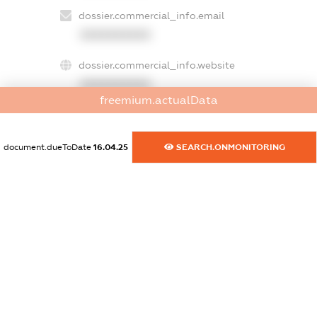
dossier.commercial_info.email
XXXXXXXXXX
dossier.commercial_info.website
XXXXXXXXXX
freemium.actualData
dossier.commercial_info.activity
XXXXXXXXXX
document.dueToDate
16.04.25
SEARCH.ONMONITORING
freemium.exampleText_1
freemium.exampleText_2
freemium.anonymousPerSearch2
FREEMIUM.DETAILS
FREEMIUM.REGISTER