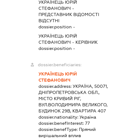
УКРАЇНЕЦЬ ЮРІЙ
СТЕФАНОВИЧ
-
ПРЕДСТАВНИК
ВІДОМОСТІ
ВІДСУТНІ
dossier.position -
УКРАЇНЕЦЬ ЮРІЙ
СТЕФАНОВИЧ
-
КЕРІВНИК
dossier.position -
dossier.beneficiaries:
УКРАЇНЕЦЬ ЮРІЙ
СТЕФАНОВИЧ
dossier.address:
УКРАЇНА, 50071,
ДНІПРОПЕТРОВСЬКА ОБЛ.,
МІСТО КРИВИЙ РІГ,
ВУЛ.ВОЛОДИМИРА ВЕЛИКОГО,
БУДИНОК 29В, КВАРТИРА 407
dossier.nationality:
Україна
dossier.benefInterest:
77
dossier.benefType:
Прямий
вирішальний вплив