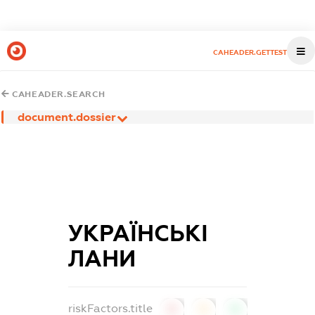
CAHEADER.GETTEST
CAHEADER.SEARCH
document.dossier
УКРАЇНСЬКІ
ЛАНИ
riskFactors.title
0
0
0