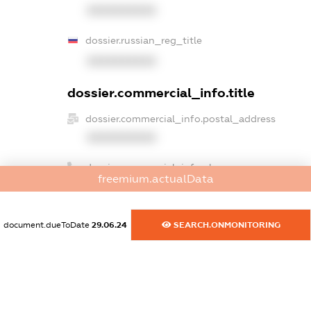
XXXXXXXXXX
dossier.russian_reg_title
XXXXXXXXXX
dossier.commercial_info.title
dossier.commercial_info.postal_address
XXXXXXXXXX
dossier.commercial_info.phone
freemium.actualData
XXXXXXXXXX
dossier.commercial_info.fax
document.dueToDate
29.06.24
SEARCH.ONMONITORING
XXXXXXXXXX
dossier.commercial_info.email
XXXXXXXXXX