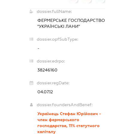
dossier.fullName:
ФЕРМЕРСЬКЕ ГОСПОДАРСТВО
"УКРАЇНСЬКІ ЛАНИ"
dossier.opfSubType:
-
dossier.edrpo:
38246160
dossier.regDate:
04.07.12
dossier.foundersAndBenef:
Українець Стефан Юрійович -
член фермерського
господарства, 11% статутного
капіталу