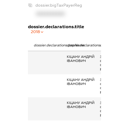
dossier.bigTaxPayerReg
XXXXXXXXXX
dossier.declarations.title
2018
dossier.declarations.pepName
dossier.declarations.personName
dossier.declarati
КІЦАНУ АНДРІЙ
Заробітна плата
ІВАНОВИЧ
отримана за
основним місцем
роботи
КІЦАНУ АНДРІЙ
Заробітна плата
ІВАНОВИЧ
отримана за
основним місцем
роботи
КІЦАНУ АНДРІЙ
Заробітна плата
ІВАНОВИЧ
отримана за
основним місцем
роботи