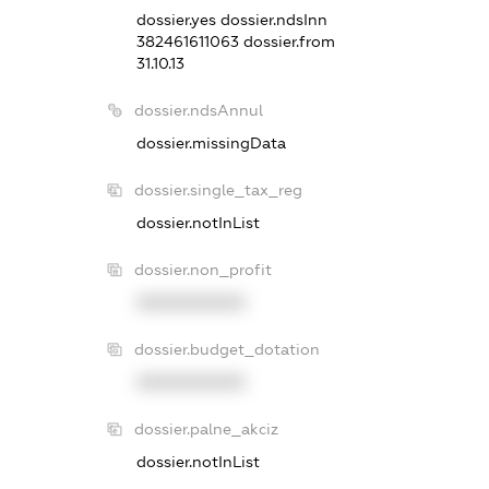
dossier.yes
dossier.ndsInn
382461611063
dossier.from
31.10.13
dossier.ndsAnnul
dossier.missingData
dossier.single_tax_reg
dossier.notInList
dossier.non_profit
XXXXXXXXXX
dossier.budget_dotation
XXXXXXXXXX
dossier.palne_akciz
dossier.notInList