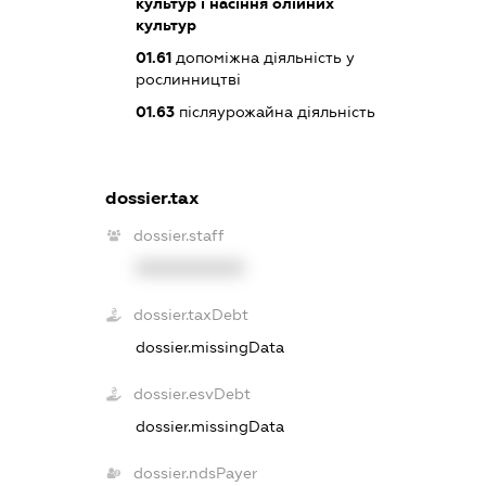
культур і насіння олійних
культур
01.61
допоміжна діяльність у
рослинництві
01.63
післяурожайна діяльність
dossier.tax
dossier.staff
XXXXXXXXXX
dossier.taxDebt
dossier.missingData
dossier.esvDebt
dossier.missingData
dossier.ndsPayer