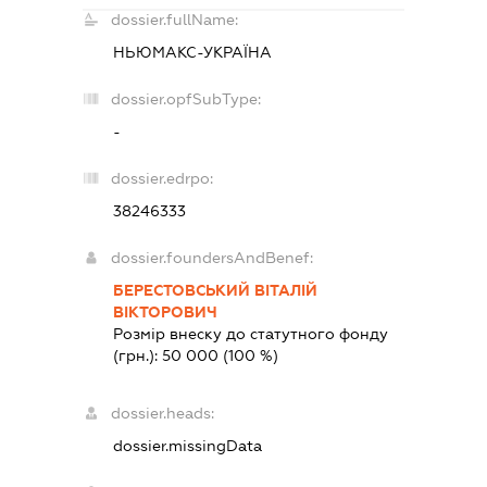
dossier.fullName:
НЬЮМАКС-УКРАЇНА
dossier.opfSubType:
-
dossier.edrpo:
38246333
dossier.foundersAndBenef:
БЕРЕСТОВСЬКИЙ ВІТАЛІЙ
ВІКТОРОВИЧ
Розмір внеску до статутного фонду
(грн.):
50 000
(100 %)
dossier.heads:
dossier.missingData