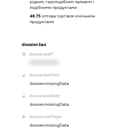
рідким, газоподібним паливом і
подібними продуктами
46.75
оптова торгівля хімічними
продуктами
dossier.tax
dossier.staff
XXXXXXXXXX
dossier.taxDebt
dossier.missingData
dossier.esvDebt
dossier.missingData
dossier.ndsPayer
dossier.missingData