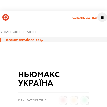
CAHEADER.GETTEST
CAHEADER.SEARCH
document.dossier
НЬЮМАКС-
УКРАЇНА
riskFactors.title
0
0
0