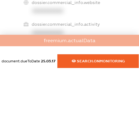
dossier.commercial_info.website
XXXXXXXXXX
dossier.commercial_info.activity
XXXXXXXXXX
freemium.actualData
freemium.exampleText_1
document.dueToDate
25.03.17
SEARCH.ONMONITORING
freemium.exampleText_2
freemium.anonymousPerSearch2
FREEMIUM.DETAILS
FREEMIUM.REGISTER