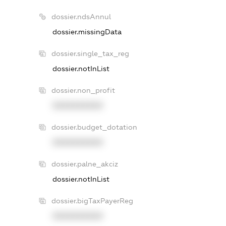
dossier.ndsAnnul
dossier.missingData
dossier.single_tax_reg
dossier.notInList
dossier.non_profit
XXXXXXXXXX
dossier.budget_dotation
XXXXXXXXXX
dossier.palne_akciz
dossier.notInList
dossier.bigTaxPayerReg
XXXXXXXXXX