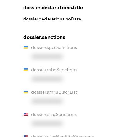
dossier.declarations.title
dossier.declarations.noData
dossier.sanctions
dossier.specSanctions
XXXXXXXXXX
dossier.rnboSanctions
XXXXXXXXXX
dossier.amkuBlackList
XXXXXXXXXX
dossier.ofacSanctions
XXXXXXXXXX
dossier.ofacNonSdnSanctions