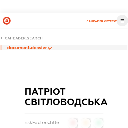
CAHEADER.GETTEST
CAHEADER.SEARCH
document.dossier
ПАТРІОТ
СВІТЛОВОДСЬКА
riskFactors.title
0
0
0