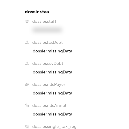
dossier.tax
dossier.staff
XXXXXXXXXX
dossier.taxDebt
dossier.missingData
dossier.esvDebt
dossier.missingData
dossier.ndsPayer
dossier.missingData
dossier.ndsAnnul
dossier.missingData
dossier.single_tax_reg