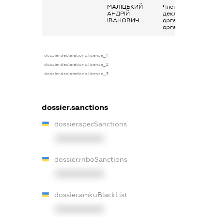
МАЛІЦЬКИЙ
Членство суб’єкта
АНДРІЙ
декларування в
ІВАНОВИЧ
організаціях та їх
органах
dossier.declarations.license_1
dossier.declarations.license_2
dossier.declarations.license_3
dossier.sanctions
dossier.specSanctions
XXXXXXXXXX
dossier.rnboSanctions
XXXXXXXXXX
dossier.amkuBlackList
XXXXXXXXXX