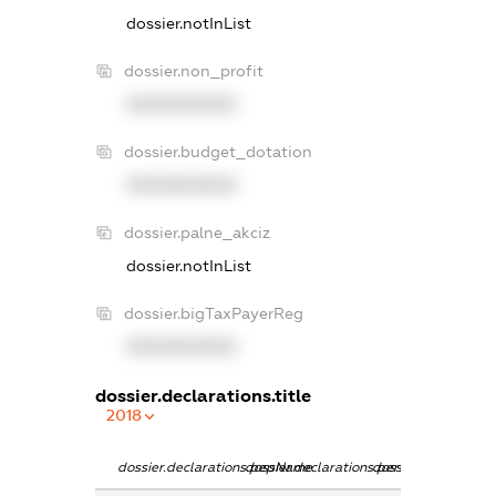
dossier.notInList
dossier.non_profit
XXXXXXXXXX
dossier.budget_dotation
XXXXXXXXXX
dossier.palne_akciz
dossier.notInList
dossier.bigTaxPayerReg
XXXXXXXXXX
dossier.declarations.title
2018
dossier.declarations.pepName
dossier.declarations.personName
dossier.declaration