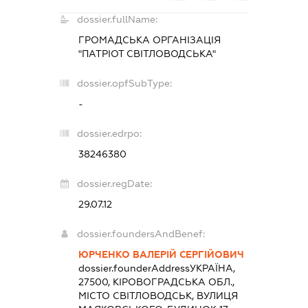
dossier.fullName:
ГРОМАДСЬКА ОРГАНІЗАЦІЯ
"ПАТРІОТ СВІТЛОВОДСЬКА"
dossier.opfSubType:
-
dossier.edrpo:
38246380
dossier.regDate:
29.07.12
dossier.foundersAndBenef:
ЮРЧЕНКО ВАЛЕРІЙ СЕРГІЙОВИЧ
dossier.founderAddress
УКРАЇНА,
27500, КІРОВОГРАДСЬКА ОБЛ.,
МІСТО СВІТЛОВОДСЬК, ВУЛИЦЯ