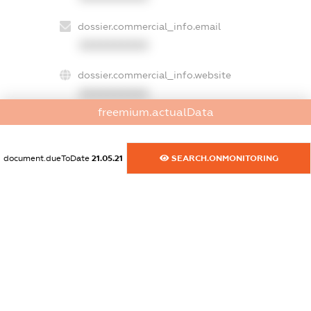
dossier.commercial_info.email
XXXXXXXXXX
dossier.commercial_info.website
XXXXXXXXXX
freemium.actualData
dossier.commercial_info.activity
XXXXXXXXXX
document.dueToDate
21.05.21
SEARCH.ONMONITORING
freemium.exampleText_1
freemium.exampleText_2
freemium.anonymousPerSearch2
FREEMIUM.DETAILS
FREEMIUM.REGISTER