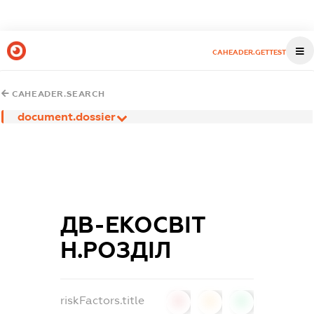
CAHEADER.GETTEST
CAHEADER.SEARCH
document.dossier
ДВ-ЕКОСВІТ
Н.РОЗДІЛ
riskFactors.title
0
0
0