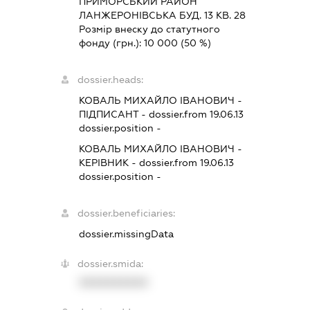
ПРИМОРСЬКИЙ РАЙОН
ЛАНЖЕРОНІВСЬКА БУД. 13 КВ. 28
Розмір внеску до статутного
фонду (грн.):
10 000
(50 %)
dossier.heads:
КОВАЛЬ МИХАЙЛО ІВАНОВИЧ
-
ПІДПИСАНТ
- dossier.from 19.06.13
dossier.position -
КОВАЛЬ МИХАЙЛО ІВАНОВИЧ
-
КЕРІВНИК
- dossier.from 19.06.13
dossier.position -
dossier.beneficiaries:
dossier.missingData
dossier.smida:
XXXXXXXXXX