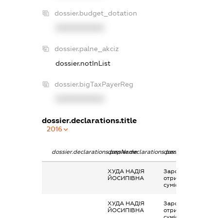
dossier.budget_dotation
XXXXXXXXXX
dossier.palne_akciz
dossier.notInList
dossier.bigTaxPayerReg
XXXXXXXXXX
dossier.declarations.title
2016
dossier.declarations.pepName
dossier.declarations.personName
dossier.declaration
ХУДА НАДІЯ
Заробітна плата
ЙОСИПІВНА
отримана за
сумісництвом
ХУДА НАДІЯ
Заробітна плата
ЙОСИПІВНА
отримана за
сумісництвом