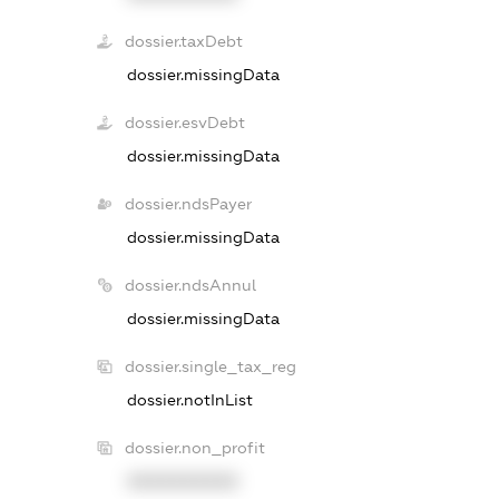
dossier.taxDebt
dossier.missingData
dossier.esvDebt
dossier.missingData
dossier.ndsPayer
dossier.missingData
dossier.ndsAnnul
dossier.missingData
dossier.single_tax_reg
dossier.notInList
dossier.non_profit
XXXXXXXXXX