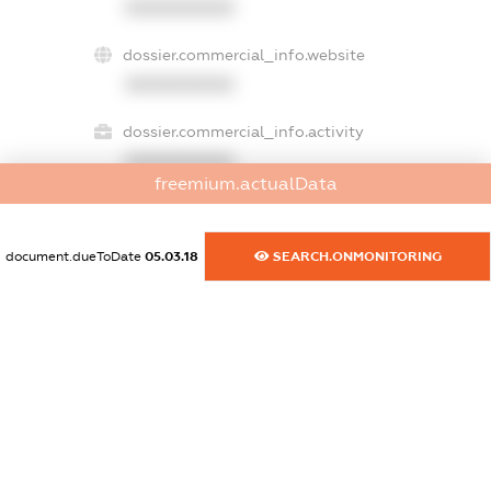
XXXXXXXXXX
dossier.commercial_info.website
XXXXXXXXXX
dossier.commercial_info.activity
XXXXXXXXXX
freemium.actualData
document.dueToDate
05.03.18
SEARCH.ONMONITORING
freemium.exampleText_1
freemium.exampleText_2
freemium.anonymousPerSearch2
FREEMIUM.DETAILS
FREEMIUM.REGISTER