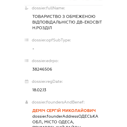
dossier.fullName:
ТОВАРИСТВО З ОБМЕЖЕНОЮ
ВІДПОВІДАЛЬНІСТЮ
ДВ-ЕКОСВІТ
Н.РОЗДІЛ
dossier.opfSubType:
-
dossier.edrpo:
38246506
dossier.regDate:
18.02.13
dossier.foundersAndBenef:
ДЕМІЧ СЕРГІЙ МИКОЛАЙОВИЧ
dossier.founderAddress
ОДЕСЬКА
ОБЛ., МІСТО ОДЕСА,