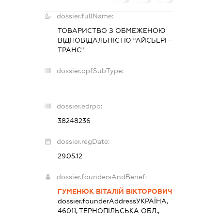
dossier.fullName:
ТОВАРИСТВО З ОБМЕЖЕНОЮ
ВІДПОВІДАЛЬНІСТЮ "АЙСБЕРГ-
ТРАНС"
dossier.opfSubType:
-
dossier.edrpo:
38248236
dossier.regDate:
29.05.12
dossier.foundersAndBenef:
ГУМЕНЮК ВІТАЛІЙ ВІКТОРОВИЧ
dossier.founderAddress
УКРАЇНА,
46011, ТЕРНОПІЛЬСЬКА ОБЛ.,