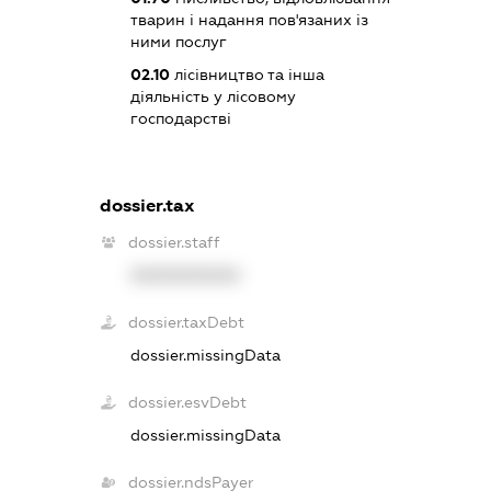
тварин і надання пов'язаних із
ними послуг
02.10
лісівництво та інша
діяльність у лісовому
господарстві
dossier.tax
dossier.staff
XXXXXXXXXX
dossier.taxDebt
dossier.missingData
dossier.esvDebt
dossier.missingData
dossier.ndsPayer