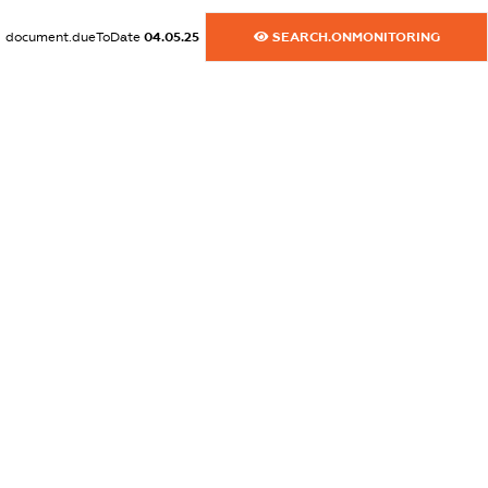
XXXXXXXXXX
document.dueToDate
04.05.25
SEARCH.ONMONITORING
dossier.commercial_info.website
XXXXXXXXXX
dossier.commercial_info.activity
XXXXXXXXXX
freemium.exampleText_1
freemium.exampleText_2
freemium.anonymousPerSearch2
FREEMIUM.DETAILS
FREEMIUM.REGISTER