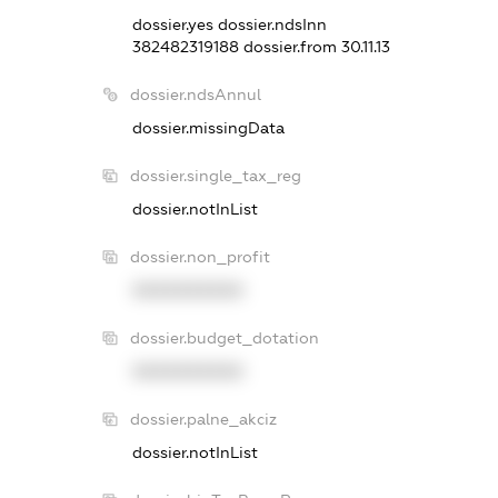
dossier.yes
dossier.ndsInn
382482319188
dossier.from 30.11.13
dossier.ndsAnnul
dossier.missingData
dossier.single_tax_reg
dossier.notInList
dossier.non_profit
XXXXXXXXXX
dossier.budget_dotation
XXXXXXXXXX
dossier.palne_akciz
dossier.notInList