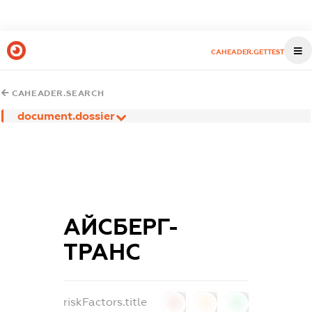
CAHEADER.GETTEST
CAHEADER.SEARCH
document.dossier
АЙСБЕРГ-
ТРАНС
riskFactors.title
0
0
0