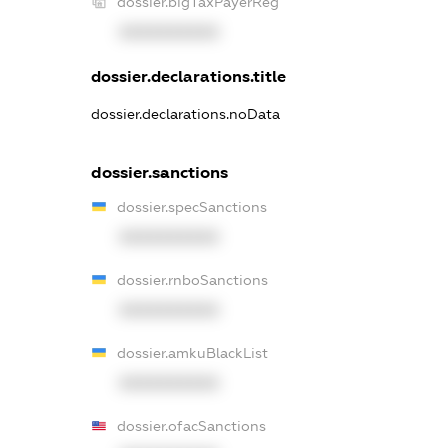
dossier.bigTaxPayerReg
XXXXXXXXXX
dossier.declarations.title
dossier.declarations.noData
dossier.sanctions
dossier.specSanctions
XXXXXXXXXX
dossier.rnboSanctions
XXXXXXXXXX
dossier.amkuBlackList
XXXXXXXXXX
dossier.ofacSanctions