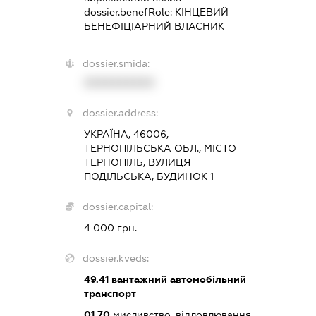
dossier.benefRole:
КІНЦЕВИЙ
БЕНЕФІЦІАРНИЙ ВЛАСНИК
dossier.smida:
XXXXXXXXXX
dossier.address:
УКРАЇНА, 46006,
ТЕРНОПІЛЬСЬКА ОБЛ., МІСТО
ТЕРНОПІЛЬ, ВУЛИЦЯ
ПОДІЛЬСЬКА, БУДИНОК 1
dossier.capital:
4 000 грн.
dossier.kveds:
49.41
вантажний автомобільний
транспорт
01.70
мисливство, відловлювання