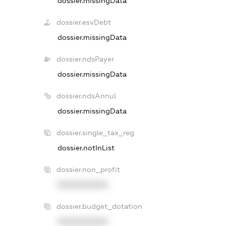
dossier.missingData
dossier.esvDebt
dossier.missingData
dossier.ndsPayer
dossier.missingData
dossier.ndsAnnul
dossier.missingData
dossier.single_tax_reg
dossier.notInList
dossier.non_profit
XXXXXXXXXX
dossier.budget_dotation
XXXXXXXXXX