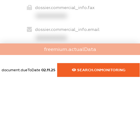
dossier.commercial_info.fax
XXXXXXXXXX
dossier.commercial_info.email
XXXXXXXXXX
freemium.actualData
dossier.commercial_info.website
XXXXXXXXXX
document.dueToDate
02.11.25
SEARCH.ONMONITORING
dossier.commercial_info.activity
XXXXXXXXXX
freemium.exampleText_1
freemium.exampleText_2
freemium.anonymousPerSearch2
FREEMIUM.DETAILS
FREEMIUM.REGISTER