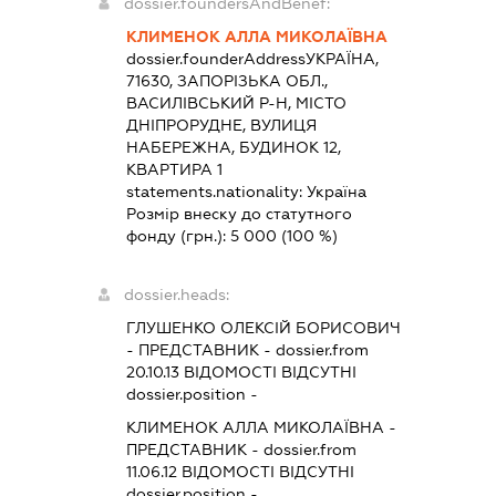
dossier.foundersAndBenef:
КЛИМЕНОК АЛЛА МИКОЛАЇВНА
dossier.founderAddress
УКРАЇНА,
71630, ЗАПОРІЗЬКА ОБЛ.,
ВАСИЛІВСЬКИЙ Р-Н, МІСТО
ДНІПРОРУДНЕ, ВУЛИЦЯ
НАБЕРЕЖНА, БУДИНОК 12,
КВАРТИРА 1
statements.nationality:
Україна
Розмір внеску до статутного
фонду (грн.):
5 000
(100 %)
dossier.heads:
ГЛУШЕНКО ОЛЕКСІЙ БОРИСОВИЧ
-
ПРЕДСТАВНИК
- dossier.from
20.10.13
ВІДОМОСТІ ВІДСУТНІ
dossier.position -
КЛИМЕНОК АЛЛА МИКОЛАЇВНА
-
ПРЕДСТАВНИК
- dossier.from
11.06.12
ВІДОМОСТІ ВІДСУТНІ
dossier.position -