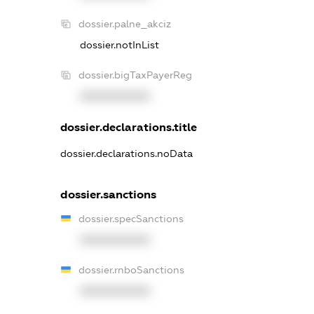
dossier.palne_akciz
dossier.notInList
dossier.bigTaxPayerReg
XXXXXXXXXX
dossier.declarations.title
dossier.declarations.noData
dossier.sanctions
dossier.specSanctions
XXXXXXXXXX
dossier.rnboSanctions
XXXXXXXXXX