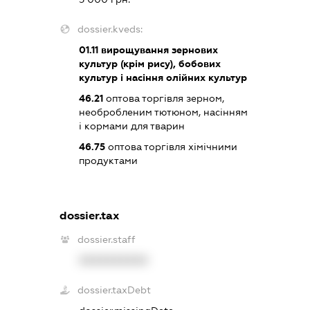
dossier.kveds:
01.11
вирощування зернових
культур (крім рису), бобових
культур і насіння олійних культур
46.21
оптова торгівля зерном,
необробленим тютюном, насінням
і кормами для тварин
46.75
оптова торгівля хімічними
продуктами
dossier.tax
dossier.staff
XXXXXXXXXX
dossier.taxDebt