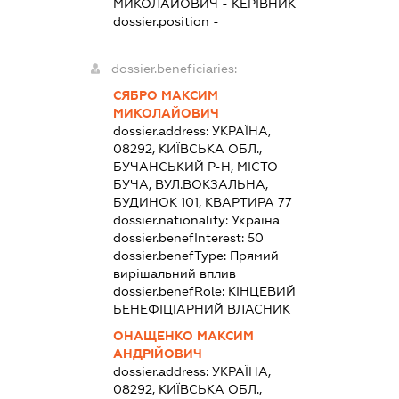
МИКОЛАЙОВИЧ
-
КЕРІВНИК
dossier.position -
dossier.beneficiaries:
СЯБРО МАКСИМ
МИКОЛАЙОВИЧ
dossier.address:
УКРАЇНА,
08292, КИЇВСЬКА ОБЛ.,
БУЧАНСЬКИЙ Р-Н, МІСТО
БУЧА, ВУЛ.ВОКЗАЛЬНА,
БУДИНОК 101, КВАРТИРА 77
dossier.nationality:
Україна
dossier.benefInterest:
50
dossier.benefType:
Прямий
вирішальний вплив
dossier.benefRole:
КІНЦЕВИЙ
БЕНЕФІЦІАРНИЙ ВЛАСНИК
ОНАЩЕНКО МАКСИМ
АНДРІЙОВИЧ
dossier.address:
УКРАЇНА,
08292, КИЇВСЬКА ОБЛ.,