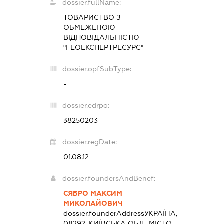
dossier.fullName:
ТОВАРИСТВО З
ОБМЕЖЕНОЮ
ВІДПОВІДАЛЬНІСТЮ
"ГЕОЕКСПЕРТРЕСУРС"
dossier.opfSubType:
-
dossier.edrpo:
38250203
dossier.regDate:
01.08.12
dossier.foundersAndBenef:
СЯБРО МАКСИМ
МИКОЛАЙОВИЧ
dossier.founderAddress
УКРАЇНА,
08292, КИЇВСЬКА ОБЛ., МІСТО