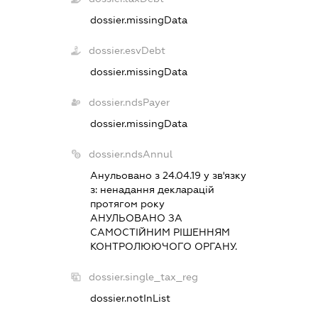
dossier.missingData
dossier.esvDebt
dossier.missingData
dossier.ndsPayer
dossier.missingData
dossier.ndsAnnul
Анульовано з 24.04.19 у зв'язку
з:
ненадання декларацiй
протягом року
АНУЛЬОВАНО ЗА
САМОСТIЙНИМ РIШЕННЯМ
КОНТРОЛЮЮЧОГО ОРГАНУ.
dossier.single_tax_reg
dossier.notInList