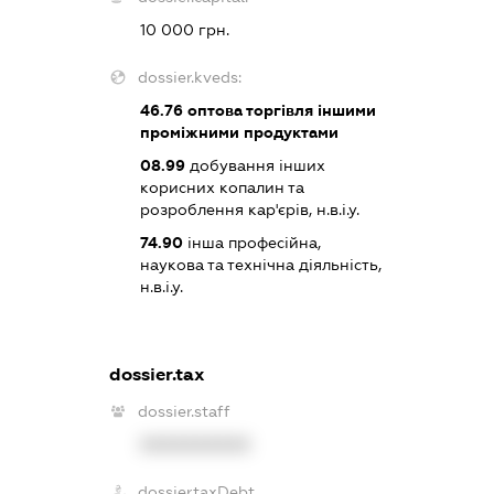
10 000 грн.
dossier.kveds:
46.76
оптова торгівля іншими
проміжними продуктами
08.99
добування інших
корисних копалин та
розроблення кар'єрів, н.в.і.у.
74.90
інша професійна,
наукова та технічна діяльність,
н.в.і.у.
dossier.tax
dossier.staff
XXXXXXXXXX
dossier.taxDebt