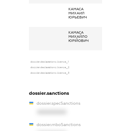
КАМАСА
Кінцевий
МИХАИЛ
бенефіціарний
ЮРЬЕВИЧ
власник
(контролер)
КАМАСА
Кінцевий
МИХАЙЛО
бенефіціарний
ЮРІЙОВИЧ
власник
(контролер)
dossier.declarations.license_1
dossier.declarations.license_2
dossier.declarations.license_3
dossier.sanctions
dossier.specSanctions
XXXXXXXXXX
dossier.rnboSanctions