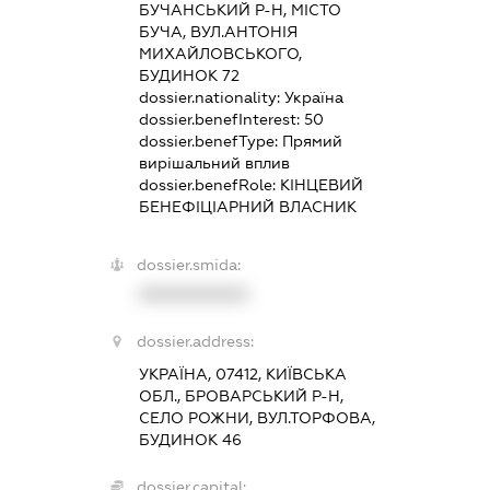
БУЧАНСЬКИЙ Р-Н, МІСТО
БУЧА, ВУЛ.АНТОНІЯ
МИХАЙЛОВСЬКОГО,
БУДИНОК 72
dossier.nationality:
Україна
dossier.benefInterest:
50
dossier.benefType:
Прямий
вирішальний вплив
dossier.benefRole:
КІНЦЕВИЙ
БЕНЕФІЦІАРНИЙ ВЛАСНИК
dossier.smida:
XXXXXXXXXX
dossier.address:
УКРАЇНА, 07412, КИЇВСЬКА
ОБЛ., БРОВАРСЬКИЙ Р-Н,
СЕЛО РОЖНИ, ВУЛ.ТОРФОВА,
БУДИНОК 46
dossier.capital: