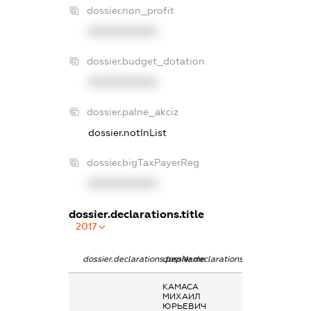
dossier.non_profit
XXXXXXXXXX
dossier.budget_dotation
XXXXXXXXXX
dossier.palne_akciz
dossier.notInList
dossier.bigTaxPayerReg
XXXXXXXXXX
dossier.declarations.title
2017
dossier.declarations.pepName
dossier.declarations.personName
dossier.declarat
КАМАСА
-
МИХАИЛ
ЮРЬЕВИЧ