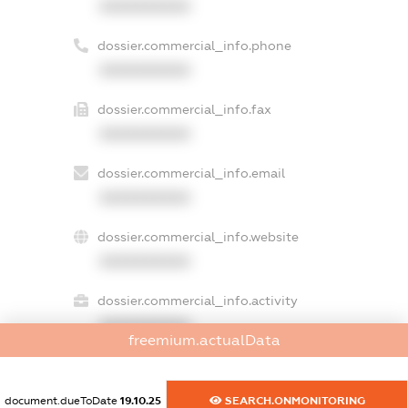
XXXXXXXXXX
dossier.commercial_info.phone
XXXXXXXXXX
dossier.commercial_info.fax
XXXXXXXXXX
dossier.commercial_info.email
XXXXXXXXXX
dossier.commercial_info.website
XXXXXXXXXX
dossier.commercial_info.activity
XXXXXXXXXX
freemium.actualData
document.dueToDate
19.10.25
SEARCH.ONMONITORING
freemium.exampleText_1