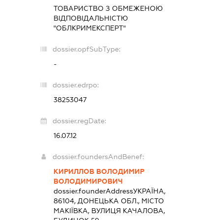
ТОВАРИСТВО З ОБМЕЖЕНОЮ
ВІДПОВІДАЛЬНІСТЮ
"ОБЛКРИМЕКСПЕРТ"
dossier.opfSubType:
-
dossier.edrpo:
38253047
dossier.regDate:
16.07.12
dossier.foundersAndBenef:
КИРИЛЛОВ ВОЛОДИМИР
ВОЛОДИМИРОВИЧ
dossier.founderAddress
УКРАЇНА,
86104, ДОНЕЦЬКА ОБЛ., МІСТО
МАКІЇВКА, ВУЛИЦЯ КАЧАЛОВА,