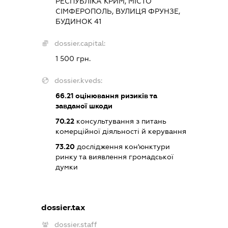
РЕСПУБЛІКА КРИМ, МІСТО
СІМФЕРОПОЛЬ, ВУЛИЦЯ ФРУНЗЕ,
БУДИНОК 41
dossier.capital:
1 500 грн.
dossier.kveds:
66.21
оцінювання ризиків та
завданої шкоди
70.22
консультування з питань
комерційної діяльності й керування
73.20
дослідження кон'юнктури
ринку та виявлення громадської
думки
dossier.tax
dossier.staff