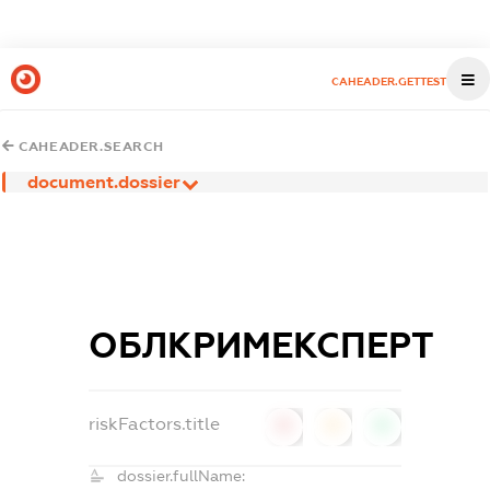
CAHEADER.GETTEST
CAHEADER.SEARCH
document.dossier
ОБЛКРИМЕКСПЕРТ
riskFactors.title
0
0
0
dossier.fullName: