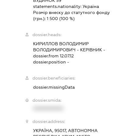
БУДИНОК 59
statements.nationality:
Україна
Розмір внеску до статутного фонду
(грн.):
1 500
(100 %)
dossier.heads:
КИРИЛЛОВ ВОЛОДИМИР
ВОЛОДИМИРОВИЧ
-
КЕРІВНИК
-
dossier.from 12.07.12
dossier.position -
dossier.beneficiaries:
dossier.missingData
dossier.smida:
XXXXXXXXXX
dossier.address:
УКРАЇНА, 95017, АВТОНОМНА