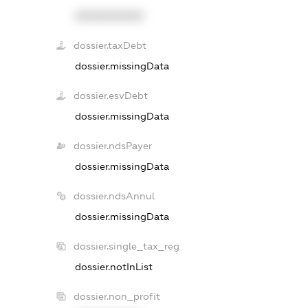
XXXXXXXXXX
dossier.taxDebt
dossier.missingData
dossier.esvDebt
dossier.missingData
dossier.ndsPayer
dossier.missingData
dossier.ndsAnnul
dossier.missingData
dossier.single_tax_reg
dossier.notInList
dossier.non_profit