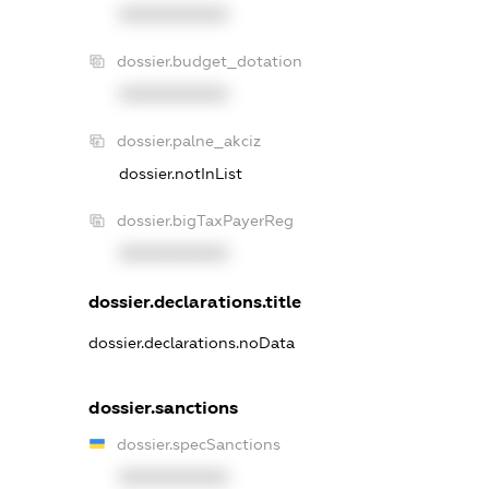
XXXXXXXXXX
dossier.budget_dotation
XXXXXXXXXX
dossier.palne_akciz
dossier.notInList
dossier.bigTaxPayerReg
XXXXXXXXXX
dossier.declarations.title
dossier.declarations.noData
dossier.sanctions
dossier.specSanctions
XXXXXXXXXX