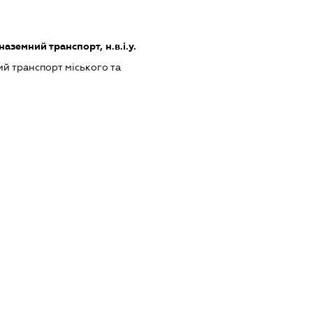
земний транспорт, н.в.і.у.
й транспорт міського та