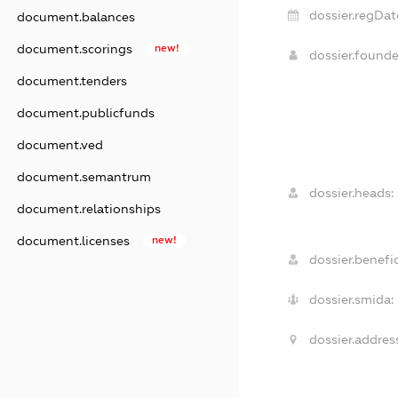
dossier.regDat
document.balances
document.scorings
new!
dossier.found
document.tenders
document.publicfunds
document.ved
document.semantrum
dossier.heads:
document.relationships
document.licenses
new!
dossier.benefic
dossier.smida:
dossier.addres