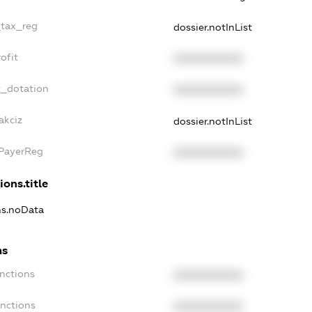
_tax_reg
dossier.notInList
ofit
XXXXXXXXXX
t_dotation
XXXXXXXXXX
akciz
dossier.notInList
xPayerReg
XXXXXXXXXX
ions.title
ons.noData
ns
anctions
XXXXXXXXXX
anctions
XXXXXXXXXX