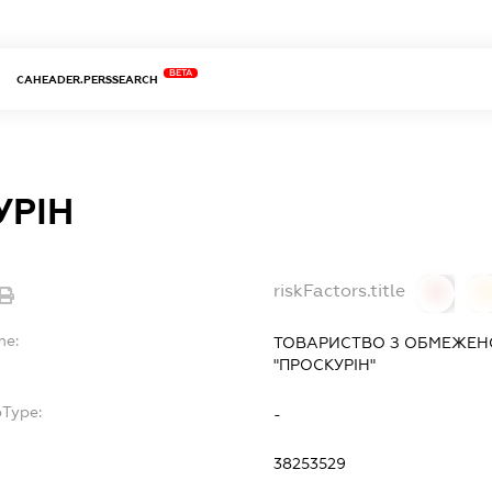
BETA
CAHEADER.PERSSEARCH
УРІН
riskFactors.title
0
0
me:
ТОВАРИСТВО З ОБМЕЖЕН
"ПРОСКУРІН"
bType:
-
38253529