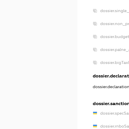
dossier.single
dossier.non_pr
dossier.budge
dossier.palne_
dossier.bigTa
dossier.declarat
dossier.declarati
dossier.sanctio
dossier.specS
dossier.rnboS