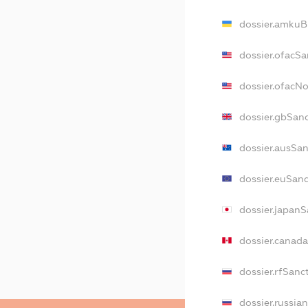
dossier.amkuB
dossier.ofacSa
dossier.ofacN
dossier.gbSan
dossier.ausSa
dossier.euSan
dossier.japanS
dossier.canad
dossier.rfSanc
dossier.russia