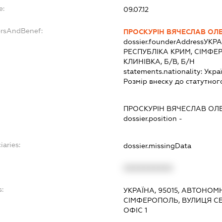
e:
09.07.12
ersAndBenef:
ПРОСКУРІН ВЯЧЕСЛАВ О
dossier.founderAddress
УКРА
РЕСПУБЛІКА КРИМ, СІМФЕ
КЛИНІВКА, Б/В, Б/Н
statements.nationality:
Укра
Розмір внеску до статутног
ПРОСКУРІН ВЯЧЕСЛАВ О
dossier.position -
iaries:
dossier.missingData
XXXXXXXXXX
s:
УКРАЇНА, 95015, АВТОНОМ
СІМФЕРОПОЛЬ, ВУЛИЦЯ СЕ
ОФІС 1