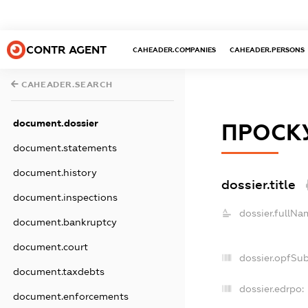
CONTR AGENT
CAHEADER.COMPANIES
CAHEADER.PERSONS
CAHEADER.SEARCH
document.dossier
ПРОСК
document.statements
document.history
dossier.title
document.inspections
dossier.fullNa
document.bankruptcy
document.court
dossier.opfSu
document.taxdebts
dossier.edrpo:
document.enforcements