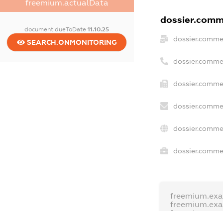
freemium.actualData
dossier.comme
document.dueToDate
11.10.25
dossier.comme
SEARCH.ONMONITORING
dossier.comme
dossier.commer
dossier.commer
dossier.commer
dossier.commer
freemium.exa
freemium.ex
freemium.an