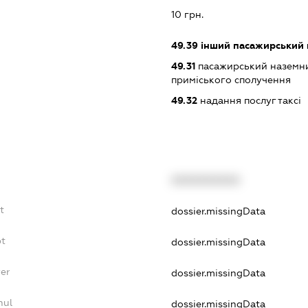
:
10 грн.
49.39
інший пасажирський на
49.31
пасажирський наземни
приміського сполучення
49.32
надання послуг таксі
XXXXXXXXXX
t
dossier.missingData
bt
dossier.missingData
er
dossier.missingData
nul
dossier.missingData