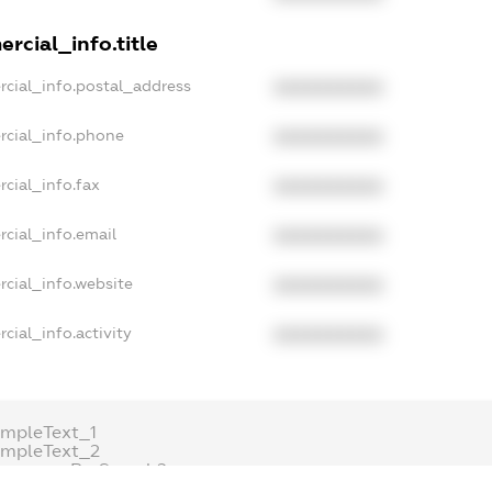
rcial_info.title
rcial_info.postal_address
XXXXXXXXXX
rcial_info.phone
XXXXXXXXXX
cial_info.fax
XXXXXXXXXX
cial_info.email
XXXXXXXXXX
cial_info.website
XXXXXXXXXX
cial_info.activity
XXXXXXXXXX
mpleText_1
ampleText_2
onymousPerSearch2