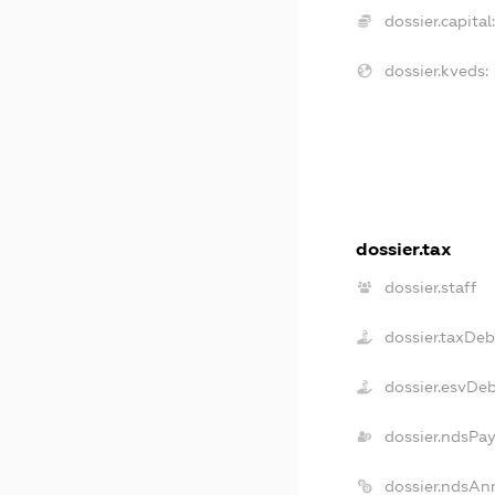
dossier.capital
dossier.kveds:
dossier.tax
dossier.staff
dossier.taxDeb
dossier.esvDe
dossier.ndsPay
dossier.ndsAn