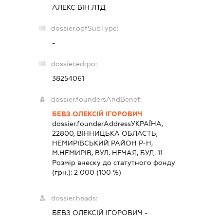
АЛЕКС ВІН ЛТД
dossier.opfSubType:
-
dossier.edrpo:
38254061
dossier.foundersAndBenef:
БЕВЗ ОЛЕКСІЙ ІГОРОВИЧ
dossier.founderAddress
УКРАЇНА,
22800, ВIННИЦЬКА ОБЛАСТЬ,
НЕМИРIВСЬКИЙ РАЙОН Р-Н,
М.НЕМИРІВ, ВУЛ. НЕЧАЯ, БУД. 11
Розмір внеску до статутного фонду
(грн.):
2 000
(100 %)
dossier.heads:
БЕВЗ ОЛЕКСІЙ ІГОРОВИЧ
-