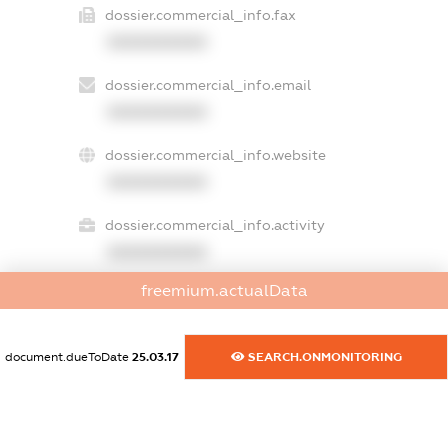
dossier.commercial_info.fax
XXXXXXXXXX
dossier.commercial_info.email
XXXXXXXXXX
dossier.commercial_info.website
XXXXXXXXXX
dossier.commercial_info.activity
XXXXXXXXXX
freemium.actualData
freemium.exampleText_1
freemium.exampleText_2
document.dueToDate
25.03.17
SEARCH.ONMONITORING
freemium.anonymousPerSearch2
FREEMIUM.DETAILS
FREEMIUM.REGISTER