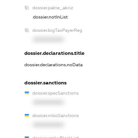
dossier.palne_akciz
dossier.notInList
dossier.bigTaxPayerReg
XXXXXXXXXX
dossier.declarations.title
dossier.declarations.noData
dossier.sanctions
dossier.specSanctions
XXXXXXXXXX
dossier.rnboSanctions
XXXXXXXXXX