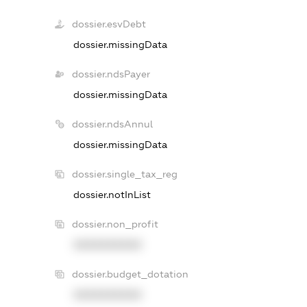
dossier.esvDebt
dossier.missingData
dossier.ndsPayer
dossier.missingData
dossier.ndsAnnul
dossier.missingData
dossier.single_tax_reg
dossier.notInList
dossier.non_profit
XXXXXXXXXX
dossier.budget_dotation
XXXXXXXXXX