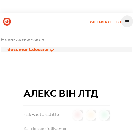
CAHEADER.GETTEST
CAHEADER.SEARCH
document.dossier
АЛЕКС ВІН ЛТД
riskFactors.title
0
0
0
dossier.fullName: