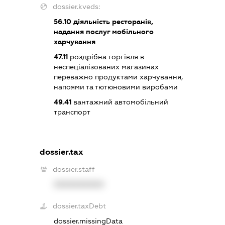
dossier.kveds:
56.10
діяльність ресторанів,
надання послуг мобільного
харчування
47.11
роздрібна торгівля в
неспеціалізованих магазинах
переважно продуктами харчування,
напоями та тютюновими виробами
49.41
вантажний автомобільний
транспорт
dossier.tax
dossier.staff
XXXXXXXXXX
dossier.taxDebt
dossier.missingData