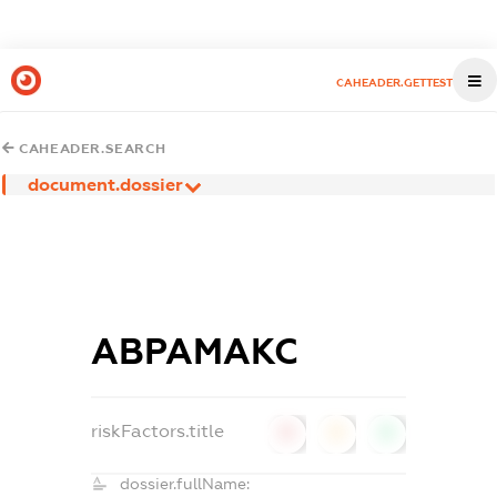
CAHEADER.GETTEST
CAHEADER.SEARCH
document.dossier
АВРАМАКС
riskFactors.title
0
0
0
dossier.fullName: