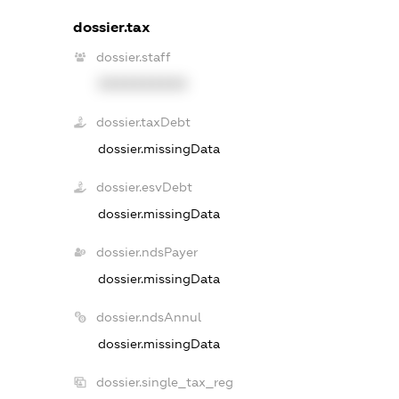
dossier.tax
dossier.staff
XXXXXXXXXX
dossier.taxDebt
dossier.missingData
dossier.esvDebt
dossier.missingData
dossier.ndsPayer
dossier.missingData
dossier.ndsAnnul
dossier.missingData
dossier.single_tax_reg