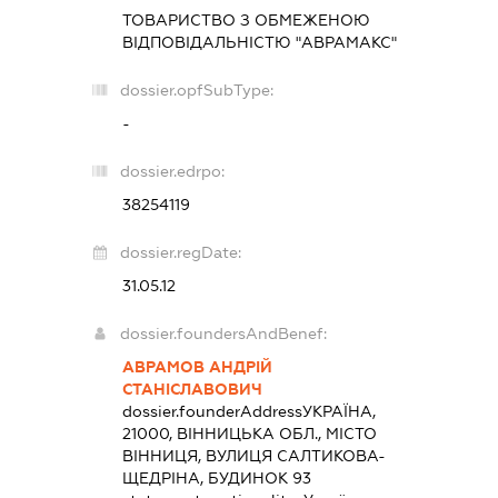
ТОВАРИСТВО З ОБМЕЖЕНОЮ
ВІДПОВІДАЛЬНІСТЮ "АВРАМАКС"
dossier.opfSubType:
-
dossier.edrpo:
38254119
dossier.regDate:
31.05.12
dossier.foundersAndBenef:
АВРАМОВ АНДРІЙ
СТАНІСЛАВОВИЧ
dossier.founderAddress
УКРАЇНА,
21000, ВІННИЦЬКА ОБЛ., МІСТО
ВІННИЦЯ, ВУЛИЦЯ САЛТИКОВА-
ЩЕДРІНА, БУДИНОК 93