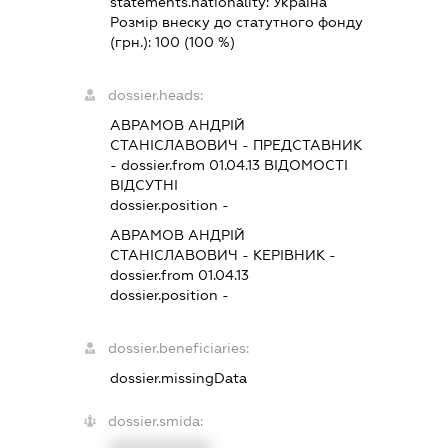
statements.nationality:
Україна
Розмір внеску до статутного фонду
(грн.):
100
(100 %)
dossier.heads:
АВРАМОВ АНДРІЙ
СТАНІСЛАВОВИЧ
-
ПРЕДСТАВНИК
- dossier.from 01.04.13
ВІДОМОСТІ
ВІДСУТНІ
dossier.position -
АВРАМОВ АНДРІЙ
СТАНІСЛАВОВИЧ
-
КЕРІВНИК
-
dossier.from 01.04.13
dossier.position -
dossier.beneficiaries:
dossier.missingData
dossier.smida:
XXXXXXXXXX