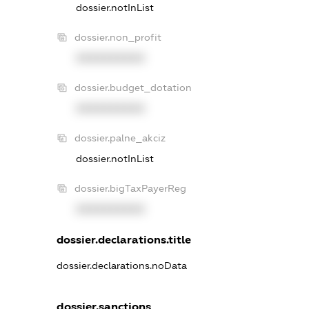
dossier.notInList
dossier.non_profit
XXXXXXXXXX
dossier.budget_dotation
XXXXXXXXXX
dossier.palne_akciz
dossier.notInList
dossier.bigTaxPayerReg
XXXXXXXXXX
dossier.declarations.title
dossier.declarations.noData
dossier.sanctions