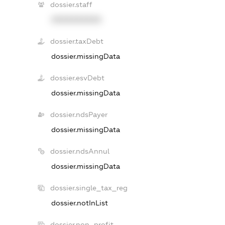
dossier.staff
XXXXXXXXXX
dossier.taxDebt
dossier.missingData
dossier.esvDebt
dossier.missingData
dossier.ndsPayer
dossier.missingData
dossier.ndsAnnul
dossier.missingData
dossier.single_tax_reg
dossier.notInList
dossier.non_profit