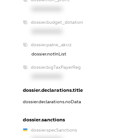
XXXXXXXXXX
dossier.budget_dotation
XXXXXXXXXX
dossier.palne_akciz
dossier.notInList
dossier.bigTaxPayerReg
XXXXXXXXXX
dossier.declarations.title
dossier.declarations.noData
dossier.sanctions
dossier.specSanctions