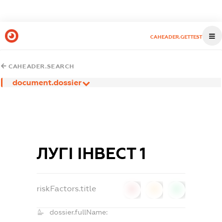
CAHEADER.GETTEST
CAHEADER.SEARCH
document.dossier
ЛУГІ ІНВЕСТ 1
riskFactors.title
0
0
0
dossier.fullName: