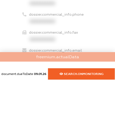
XXXXXXXXXX
dossier.commercial_info.phone
XXXXXXXXXX
dossier.commercial_info.fax
XXXXXXXXXX
dossier.commercial_info.email
freemium.actualData
XXXXXXXXXX
dossier.commercial_info.website
document.dueToDate
09.01.26
SEARCH.ONMONITORING
XXXXXXXXXX
dossier.commercial_info.activity
XXXXXXXXXX