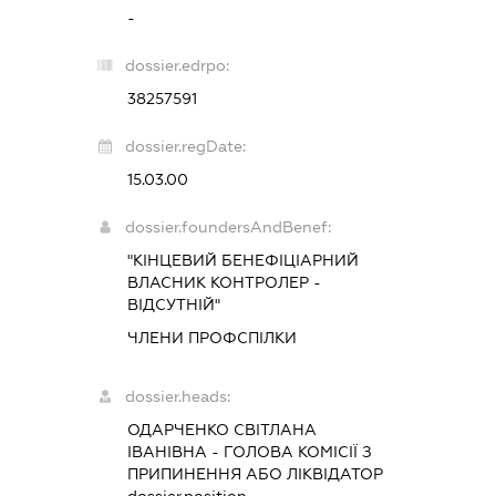
-
dossier.edrpo:
38257591
dossier.regDate:
15.03.00
dossier.foundersAndBenef:
"КІНЦЕВИЙ БЕНЕФІЦІАРНИЙ
ВЛАСНИК КОНТРОЛЕР -
ВІДСУТНІЙ"
ЧЛЕНИ ПРОФСПІЛКИ
dossier.heads:
ОДАРЧЕНКО СВІТЛАНА
ІВАНІВНА
-
ГОЛОВА КОМІСІЇ З
ПРИПИНЕННЯ АБО ЛІКВІДАТОР
dossier.position -