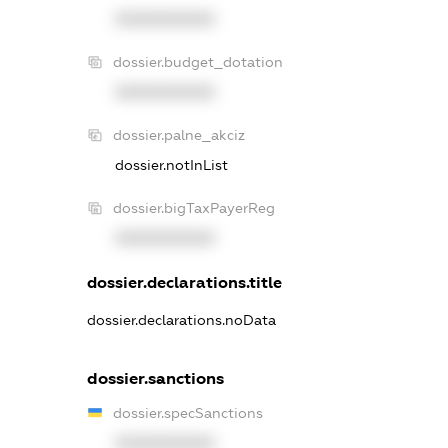
XXXXXXXXXX
dossier.budget_dotation
XXXXXXXXXX
dossier.palne_akciz
dossier.notInList
dossier.bigTaxPayerReg
XXXXXXXXXX
dossier.declarations.title
dossier.declarations.noData
dossier.sanctions
dossier.specSanctions
XXXXXXXXXX