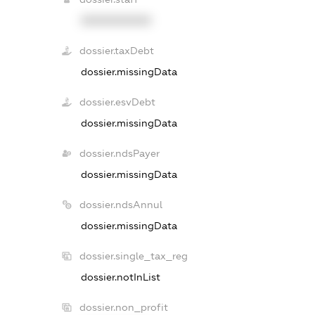
XXXXXXXXXX
dossier.taxDebt
dossier.missingData
dossier.esvDebt
dossier.missingData
dossier.ndsPayer
dossier.missingData
dossier.ndsAnnul
dossier.missingData
dossier.single_tax_reg
dossier.notInList
dossier.non_profit