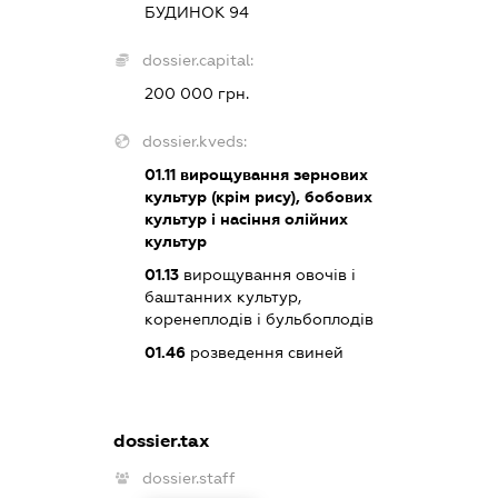
БУДИНОК 94
dossier.capital:
200 000 грн.
dossier.kveds:
01.11
вирощування зернових
культур (крім рису), бобових
культур і насіння олійних
культур
01.13
вирощування овочів і
баштанних культур,
коренеплодів і бульбоплодів
01.46
розведення свиней
dossier.tax
dossier.staff