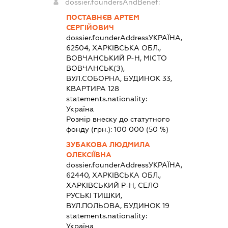
dossier.foundersAndBenef:
ПОСТАВНЄВ АРТЕМ
СЕРГІЙОВИЧ
dossier.founderAddress
УКРАЇНА,
62504, ХАРКІВСЬКА ОБЛ.,
ВОВЧАНСЬКИЙ Р-Н, МІСТО
ВОВЧАНСЬК(З),
ВУЛ.СОБОРНА, БУДИНОК 33,
КВАРТИРА 128
statements.nationality:
Україна
Розмір внеску до статутного
фонду (грн.):
100 000
(50 %)
ЗУБАКОВА ЛЮДМИЛА
ОЛЕКСІЇВНА
dossier.founderAddress
УКРАЇНА,
62440, ХАРКІВСЬКА ОБЛ.,
ХАРКІВСЬКИЙ Р-Н, СЕЛО
РУСЬКІ ТИШКИ,
ВУЛ.ПОЛЬОВА, БУДИНОК 19
statements.nationality:
Україна