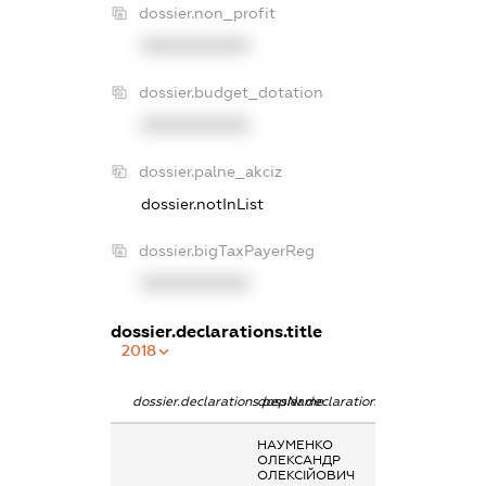
dossier.non_profit
XXXXXXXXXX
dossier.budget_dotation
XXXXXXXXXX
dossier.palne_akciz
dossier.notInList
dossier.bigTaxPayerReg
XXXXXXXXXX
dossier.declarations.title
2018
dossier.declarations.pepName
dossier.declarations.personName
dossier.declarat
НАУМЕНКО
Дохід від надан
ОЛЕКСАНДР
майна в оренду
ОЛЕКСІЙОВИЧ