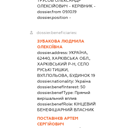
ТРУСОВ ОЛЕКСАНДР
ОЛЕКСІЙОВИЧ
-
КЕРІВНИК
-
dossier.from 09.10.19
dossier.position -
dossier.beneficiaries:
ЗУБАКОВА ЛЮДМИЛА
ОЛЕКСІЇВНА
dossier.address:
УКРАЇНА,
62440, ХАРКІВСЬКА ОБЛ.,
ХАРКІВСЬКИЙ Р-Н, СЕЛО
РУСЬКІ ТИШКИ,
ВУЛ.ПОЛЬОВА, БУДИНОК 19
dossier.nationality:
Україна
dossier.benefInterest:
50
dossier.benefType:
Прямий
вирішальний вплив
dossier.benefRole:
КІНЦЕВИЙ
БЕНЕФІЦІАРНИЙ ВЛАСНИК
ПОСТАВНЄВ АРТЕМ
СЕРГІЙОВИЧ