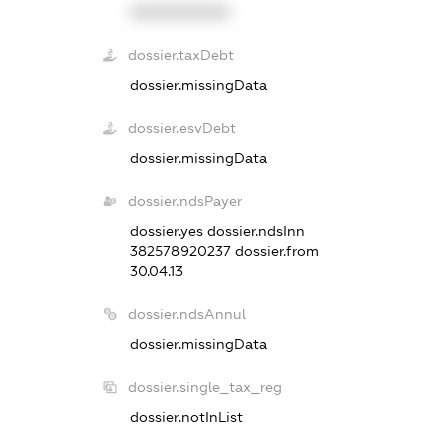
XXXXXXXXXX
dossier.taxDebt
dossier.missingData
dossier.esvDebt
dossier.missingData
dossier.ndsPayer
dossier.yes
dossier.ndsInn
382578920237
dossier.from
30.04.13
dossier.ndsAnnul
dossier.missingData
dossier.single_tax_reg
dossier.notInList