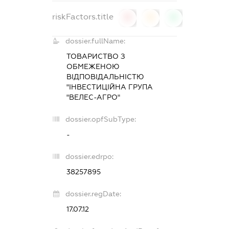
riskFactors.title
0
0
0
dossier.fullName:
ТОВАРИСТВО З
ОБМЕЖЕНОЮ
ВІДПОВІДАЛЬНІСТЮ
"ІНВЕСТИЦІЙНА ГРУПА
"ВЕЛЕС-АГРО"
dossier.opfSubType:
-
dossier.edrpo:
38257895
dossier.regDate:
17.07.12