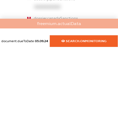
XXXXXXXXXX
dossier.canadaSanctions
freemium.actualData
XXXXXXXXXX
dossier.rfSanctions
document.dueToDate
03.09.24
SEARCH.ONMONITORING
XXXXXXXXXX
dossier.russian_reg_title
XXXXXXXXXX
dossier.commercial_info.title
dossier.commercial_info.postal_address
XXXXXXXXXX
dossier.commercial_info.phone
XXXXXXXXXX