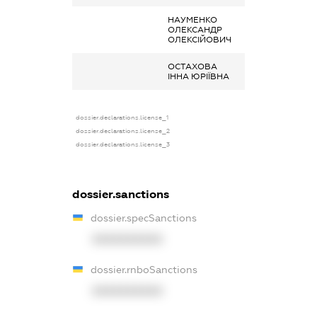
НАУМЕНКО
Дохід від надан
ОЛЕКСАНДР
майна в оренду
ОЛЕКСІЙОВИЧ
ОСТАХОВА
Дохід від надан
ІННА ЮРІЇВНА
майна в оренду
dossier.declarations.license_1
dossier.declarations.license_2
dossier.declarations.license_3
dossier.sanctions
dossier.specSanctions
XXXXXXXXXX
dossier.rnboSanctions
XXXXXXXXXX