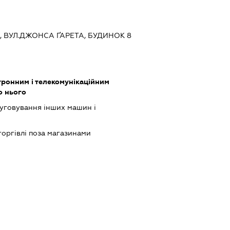
ЇВ, ВУЛ.ДЖОНСА ҐАРЕТА, БУДИНОК 8
тронним і телекомунікаційним
о нього
луговування інших машин і
торгівлі поза магазинами