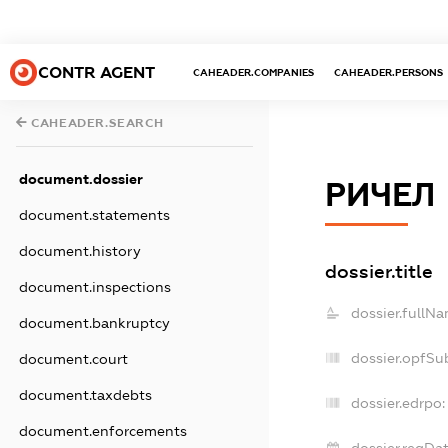
CONTR AGENT
CAHEADER.COMPANIES
CAHEADER.PERSONS
CAHEADER.SEARCH
document.dossier
РИЧЕЛ
document.statements
document.history
dossier.title
document.inspections
dossier.fullNa
document.bankruptcy
dossier.opfSu
document.court
document.taxdebts
dossier.edrpo:
document.enforcements
dossier.regDat