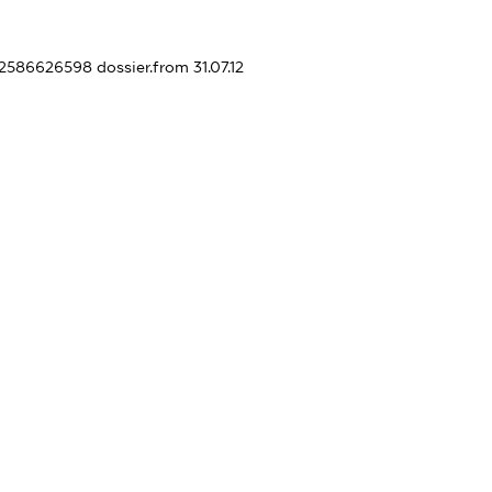
382586626598
dossier.from 31.07.12