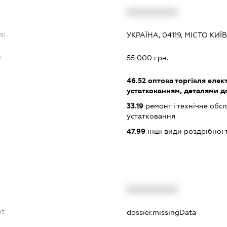
XXXXXXXXXX
s:
УКРАЇНА, 04119, МІСТО КИ
:
55 000 грн.
46.52
оптова торгівля елек
устаткованням, деталями д
33.19
ремонт і технічне обс
устатковання
47.99
інші види роздрібної 
XXXXXXXXXX
bt
dossier.missingData