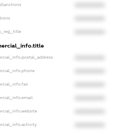
aSanctions
XXXXXXXXXX
tions
XXXXXXXXXX
n_reg_title
XXXXXXXXXX
rcial_info.title
rcial_info.postal_address
XXXXXXXXXX
rcial_info.phone
XXXXXXXXXX
rcial_info.fax
XXXXXXXXXX
rcial_info.email
XXXXXXXXXX
rcial_info.website
XXXXXXXXXX
cial_info.activity
XXXXXXXXXX