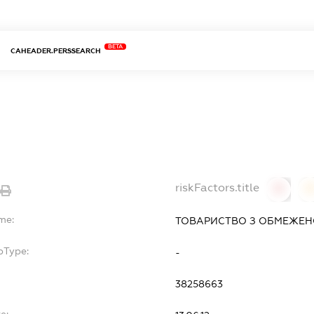
BETA
CAHEADER.PERSSEARCH
riskFactors.title
0
0
me:
ТОВАРИСТВО З ОБМЕЖЕНО
bType:
-
38258663
e: