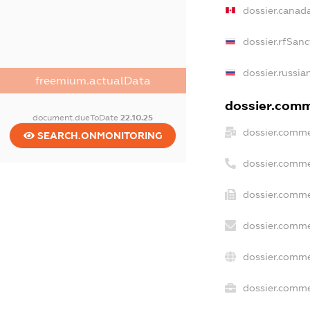
dossier.canad
dossier.rfSanc
dossier.russia
freemium.actualData
dossier.comme
document.dueToDate
22.10.25
dossier.comme
SEARCH.ONMONITORING
dossier.comme
dossier.comme
dossier.comme
dossier.comme
dossier.commer