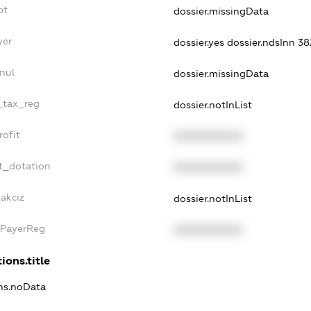
bt
dossier.missingData
yer
dossier.yes
dossier.ndsInn 
nul
dossier.missingData
e_tax_reg
dossier.notInList
rofit
XXXXXXXXXX
t_dotation
XXXXXXXXXX
akciz
dossier.notInList
xPayerReg
XXXXXXXXXX
ions.title
ons.noData