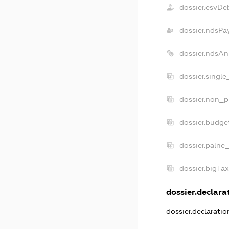
dossier.esvDe
dossier.ndsPa
dossier.ndsAn
dossier.singl
dossier.non_p
dossier.budge
dossier.palne_
dossier.bigTa
dossier.declarat
dossier.declarati