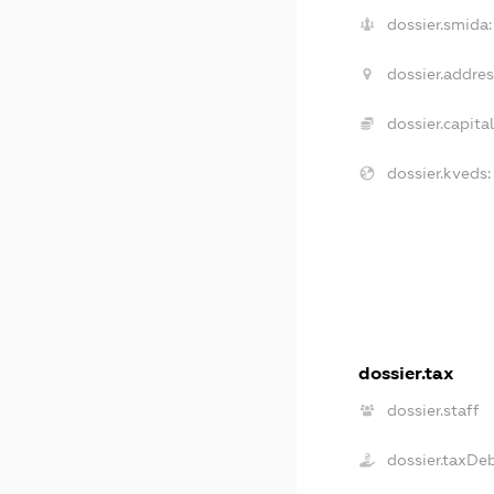
dossier.smida:
dossier.addres
dossier.capital
dossier.kveds:
dossier.tax
dossier.staff
dossier.taxDe