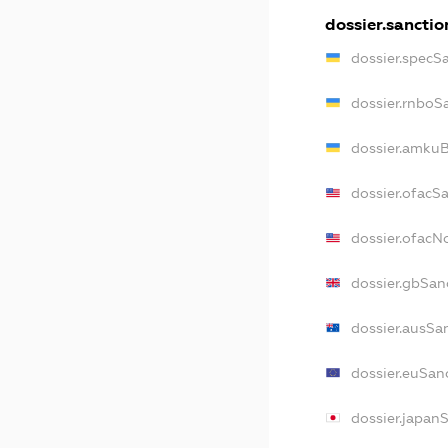
dossier.sanctio
dossier.specS
dossier.rnboS
dossier.amkuB
dossier.ofacS
dossier.ofac
dossier.gbSan
dossier.ausSa
dossier.euSan
dossier.japan