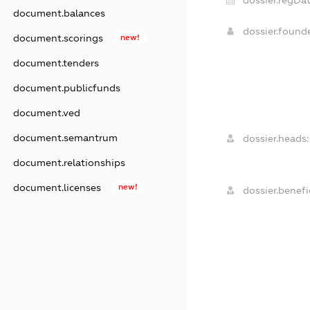
document.balances
dossier.found
document.scorings
new!
document.tenders
document.publicfunds
document.ved
document.semantrum
dossier.heads:
document.relationships
document.licenses
new!
dossier.benefic