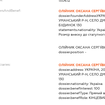
13.06.12
ersAndBenef:
ОЛІЙНИК ОКСАНА СЕРГІЇВ
dossier.founderAddress
УКРА
УМАНСЬКИЙ Р-Н, СЕЛО Д
БУДИНОК 130
statements.nationality:
Укра
Розмір внеску до статутног
ОЛІЙНИК ОКСАНА СЕРГІЇВ
dossier.position -
iaries:
ОЛІЙНИК ОКСАНА СЕРГІЇВ
dossier.address:
УКРАЇНА, 2
УМАНСЬКИЙ Р-Н, СЕЛО Д
130
dossier.nationality:
Україна
dossier.benefInterest:
100
dossier.benefType:
Прямий в
dossier.benefRole:
КІНЦЕВИ