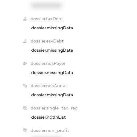
XXXXXXXXXX
dossier.taxDebt
dossier.missingData
dossier.esvDebt
dossier.missingData
dossier.ndsPayer
dossier.missingData
dossier.ndsAnnul
dossier.missingData
dossier.single_tax_reg
dossier.notInList
dossier.non_profit