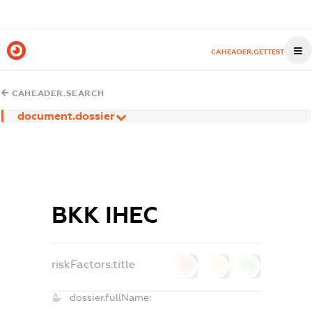
CAHEADER.GETTEST
CAHEADER.SEARCH
document.dossier
ВКК ІНЕС
riskFactors.title
0
0
0
dossier.fullName: