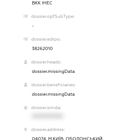
ВКК ІНЕС
dossier.opfSubType:
-
dossier.edrpo:
38262010
dossier.heads:
dossier.missingData
dossier.beneficiaries:
dossier.missingData
dossier.smida:
XXXXXXXXXX
dossier.address:
04074, М.КИЇВ, ОБОЛОНСЬКИЙ,