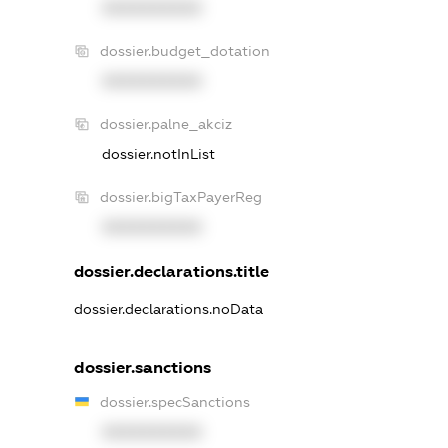
XXXXXXXXXX
dossier.budget_dotation
XXXXXXXXXX
dossier.palne_akciz
dossier.notInList
dossier.bigTaxPayerReg
XXXXXXXXXX
dossier.declarations.title
dossier.declarations.noData
dossier.sanctions
dossier.specSanctions
XXXXXXXXXX