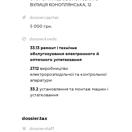
ВУЛИЦЯ КОНОПЛЯНСЬКА, 12
dossier.capital:
5 000 грн.
dossier.kveds:
33.13
ремонт і технічне
обслуговування електронного й
оптичного устатковання
27.12
виробництво
електророзподільчої та контрольної
апаратури
33.2
установлення та монтаж машин і
устатковання
dossier.tax
dossier.staff