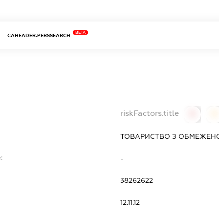
BETA
CAHEADER.PERSSEARCH
riskFactors.title
0
0
ТОВАРИСТВО З ОБМЕЖЕНО
:
-
38262622
12.11.12