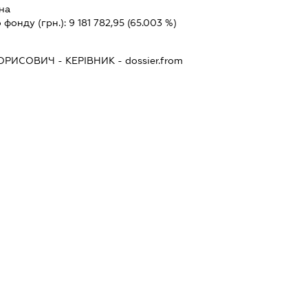
на
 фонду (грн.):
9 181 782,95
(65.003 %)
ОРИСОВИЧ
-
КЕРІВНИК
- dossier.from
В АНДРІЙОВИЧ
0103, ДНІПРОПЕТРОВСЬКА ОБЛ., МІСТО
КА ПЕТРА, БУДИНОК 5, КВАРТИРА 4
й вирішальний вплив
Й БЕНЕФІЦІАРНИЙ ВЛАСНИК
НАТОЛІЙОВИЧ
0027, ДНІПРОПЕТРОВСЬКА ОБЛ., МІСТО
ТІ, БУДИНОК 83, КВАРТИРА 75
й вирішальний вплив