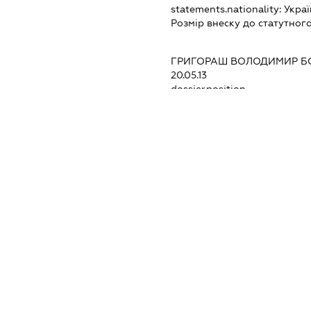
statements.nationality:
Украї
Розмір внеску до статутного
ГРИГОРАШ ВОЛОДИМИР Б
20.05.13
dossier.position -
s:
ЧЕРЕДНІЧЕНКО ВЛАДИСЛА
dossier.address:
УКРАЇНА, 5
КРИВИЙ РІГ, ВУЛ.ДОРОШЕН
dossier.nationality:
Україна
dossier.benefInterest:
-
dossier.benefType:
Не прями
dossier.benefRole:
КІНЦЕВИ
ЧЕРЕДНІЧЕНКО АНДРІЙ А
dossier.address:
УКРАЇНА, 5
КРИВИЙ РІГ, ВУЛ.СОБОРНОС
dossier.nationality:
Україна
dossier.benefInterest:
-
dossier.benefType:
Не прями