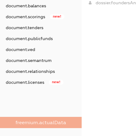
dossier.foundersA
document.balances
document.scorings
new!
document.tenders
document.publicfunds
document.ved
document.semantrum
document.relationships
document.licenses
new!
freemium.actualData