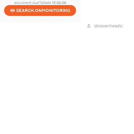
document.dueToDate
13.02.26
SEARCH.ONMONITORING
dossier.heads:
dossier.beneficiarie