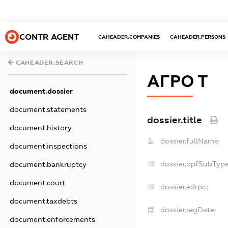
CONTR AGENT
CAHEADER.COMPANIES
CAHEADER.PERSONS
CAHEADER.SEARCH
АГРО Т
document.dossier
document.statements
dossier.title
document.history
dossier.fullName:
document.inspections
dossier.opfSubType
document.bankruptcy
document.court
dossier.edrpo:
document.taxdebts
dossier.regDate:
document.enforcements