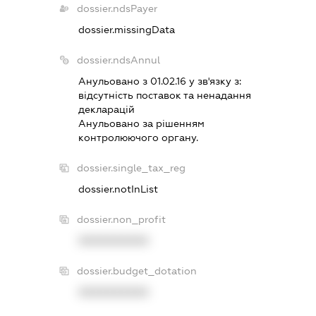
dossier.ndsPayer
dossier.missingData
dossier.ndsAnnul
Анульовано з 01.02.16 у зв'язку з:
вiдсутнiсть поставок та ненадання
декларацiй
Анульовано за рiшенням
контролюючого органу.
dossier.single_tax_reg
dossier.notInList
dossier.non_profit
XXXXXXXXXX
dossier.budget_dotation
XXXXXXXXXX