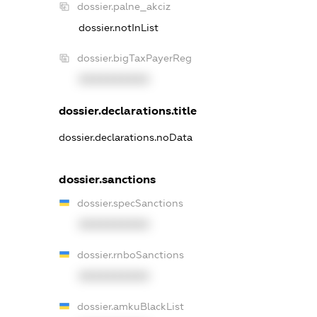
dossier.palne_akciz
dossier.notInList
dossier.bigTaxPayerReg
XXXXXXXXXX
dossier.declarations.title
dossier.declarations.noData
dossier.sanctions
dossier.specSanctions
XXXXXXXXXX
dossier.rnboSanctions
XXXXXXXXXX
dossier.amkuBlackList