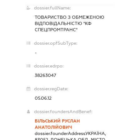
dossier.fullName:
ТОВАРИСТВО З ОБМЕЖЕНОЮ
ВІДПОВІДАЛЬНІСТЮ "КФ
СПЕЦПРОМТРАНС"
dossier.opfSubType:
-
dossier.edrpo:
38263047
dossier.regDate:
05.06.12
dossier.foundersAndBenef:
БІЛЬСЬКИЙ РУСЛАН
АНАТОЛІЙОВИЧ
dossier.founderAddress
УКРАЇНА,
83052, ДОНЕЦЬКА ОБЛ., МІСТО