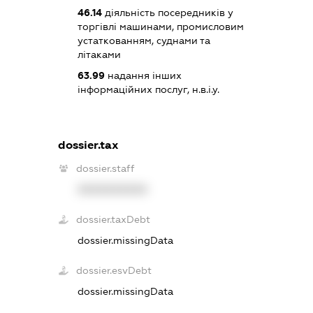
46.14
діяльність посередників у
торгівлі машинами, промисловим
устаткованням, суднами та
літаками
63.99
надання інших
інформаційних послуг, н.в.і.у.
dossier.tax
dossier.staff
XXXXXXXXXX
dossier.taxDebt
dossier.missingData
dossier.esvDebt
dossier.missingData