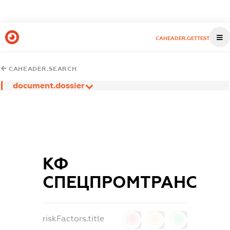
CAHEADER.GETTEST
CAHEADER.SEARCH
document.dossier
КФ
СПЕЦПРОМТРАНС
riskFactors.title
0
0
0