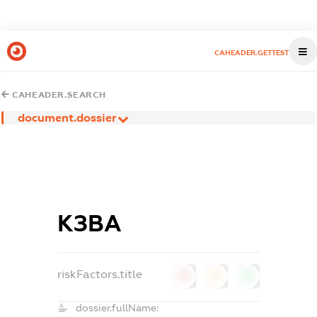
CAHEADER.GETTEST
CAHEADER.SEARCH
document.dossier
КЗВА
riskFactors.title
0
0
0
dossier.fullName: