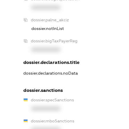
XXXXXXXXXX
dossier.palne_akciz
dossier.notInList
dossier.bigTaxPayerReg
XXXXXXXXXX
dossier.declarations.title
dossier.declarations.noData
dossier.sanctions
dossier.specSanctions
XXXXXXXXXX
dossier.rnboSanctions