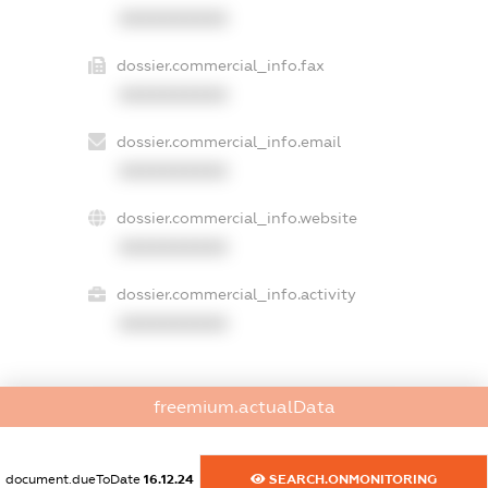
XXXXXXXXXX
dossier.commercial_info.fax
XXXXXXXXXX
dossier.commercial_info.email
XXXXXXXXXX
dossier.commercial_info.website
XXXXXXXXXX
dossier.commercial_info.activity
XXXXXXXXXX
freemium.actualData
freemium.exampleText_1
freemium.exampleText_2
freemium.anonymousPerSearch2
document.dueToDate
16.12.24
SEARCH.ONMONITORING