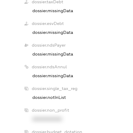
dossier.taxDebt
dossier.missingData
dossier.esvDebt
dossier.missingData
dossier.ndsPayer
dossier.missingData
dossier.ndsAnnul
dossier.missingData
dossier.single_tax_reg
dossier.notInList
dossier.non_profit
XXXXXXXXXX
dossier.budget_dotation