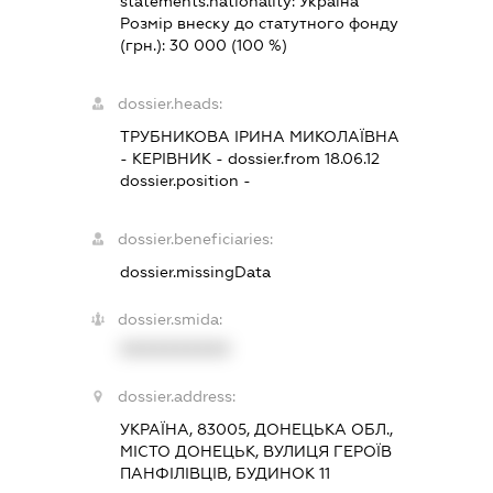
statements.nationality:
Україна
Розмір внеску до статутного фонду
(грн.):
30 000
(100 %)
dossier.heads:
ТРУБНИКОВА ІРИНА МИКОЛАЇВНА
-
КЕРІВНИК
- dossier.from 18.06.12
dossier.position -
dossier.beneficiaries:
dossier.missingData
dossier.smida:
XXXXXXXXXX
dossier.address:
УКРАЇНА, 83005, ДОНЕЦЬКА ОБЛ.,
МІСТО ДОНЕЦЬК, ВУЛИЦЯ ГЕРОЇВ
ПАНФІЛІВЦІВ, БУДИНОК 11