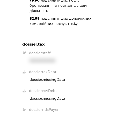
79.90
надання інших послуг
бронювання та пов'язана з цим
діяльність
82.99
надання інших допоміжних
комерційних послуг, н.в.і.у.
dossier.tax
dossier.staff
XXXXXXXXXX
dossier.taxDebt
dossier.missingData
dossier.esvDebt
dossier.missingData
dossier.ndsPayer