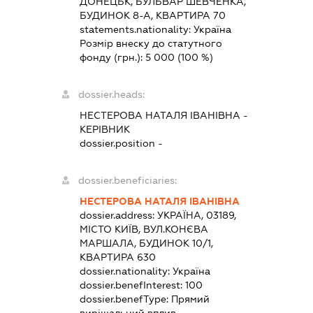
ДОНЕЦЬК, БУЛЬВАР ШЕВЧЕНКА,
БУДИНОК 8-А, КВАРТИРА 70
statements.nationality:
Україна
Розмір внеску до статутного
фонду (грн.):
5 000
(100 %)
dossier.heads:
НЕСТЕРОВА НАТАЛЯ ІВАНІВНА
-
КЕРІВНИК
dossier.position -
dossier.beneficiaries:
НЕСТЕРОВА НАТАЛЯ ІВАНІВНА
dossier.address:
УКРАЇНА, 03189,
МІСТО КИЇВ, ВУЛ.КОНЄВА
МАРШАЛА, БУДИНОК 10/1,
КВАРТИРА 630
dossier.nationality:
Україна
dossier.benefInterest:
100
dossier.benefType:
Прямий
вирішальний вплив