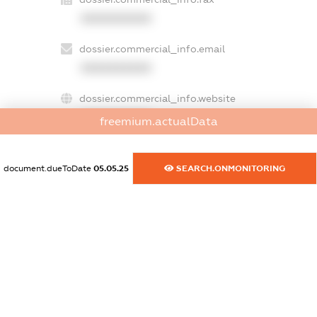
XXXXXXXXXX
dossier.commercial_info.email
XXXXXXXXXX
dossier.commercial_info.website
XXXXXXXXXX
freemium.actualData
dossier.commercial_info.activity
XXXXXXXXXX
document.dueToDate
05.05.25
SEARCH.ONMONITORING
freemium.exampleText_1
freemium.exampleText_2
freemium.anonymousPerSearch2
FREEMIUM.DETAILS
FREEMIUM.REGISTER