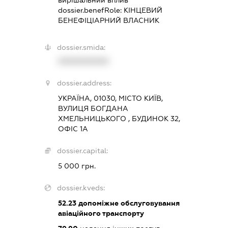
dossier.benefRole:
КІНЦЕВИЙ
БЕНЕФІЦІАРНИЙ ВЛАСНИК
dossier.smida:
XXXXXXXXXX
dossier.address:
УКРАЇНА, 01030, МІСТО КИЇВ,
ВУЛИЦЯ БОГДАНА
ХМЕЛЬНИЦЬКОГО , БУДИНОК 32,
ОФІС 1А
dossier.capital:
5 000 грн.
dossier.kveds:
52.23
допоміжне обслуговування
авіаційного транспорту