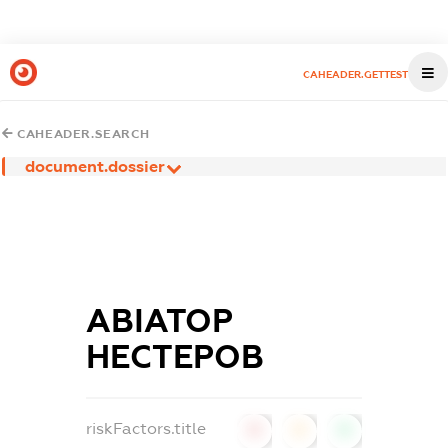
CAHEADER.GETTEST
CAHEADER.SEARCH
document.dossier
АВІАТОР
НЕСТЕРОВ
riskFactors.title
0
0
0