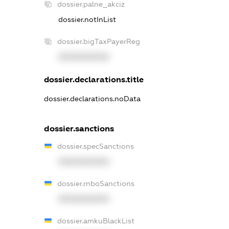
dossier.palne_akciz
dossier.notInList
dossier.bigTaxPayerReg
XXXXXXXXXX
dossier.declarations.title
dossier.declarations.noData
dossier.sanctions
dossier.specSanctions
XXXXXXXXXX
dossier.rnboSanctions
XXXXXXXXXX
dossier.amkuBlackList