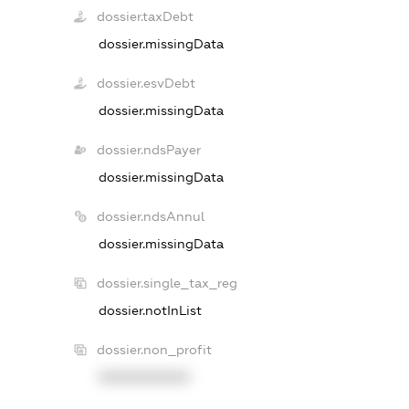
dossier.taxDebt
dossier.missingData
dossier.esvDebt
dossier.missingData
dossier.ndsPayer
dossier.missingData
dossier.ndsAnnul
dossier.missingData
dossier.single_tax_reg
dossier.notInList
dossier.non_profit
XXXXXXXXXX