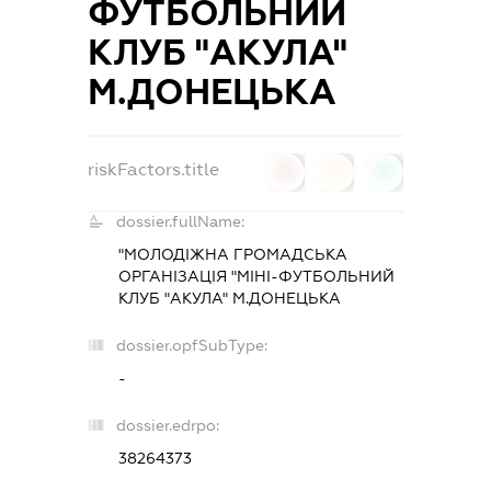
ФУТБОЛЬНИЙ
КЛУБ "АКУЛА"
М.ДОНЕЦЬКА
riskFactors.title
0
0
0
dossier.fullName:
"МОЛОДІЖНА ГРОМАДСЬКА
ОРГАНІЗАЦІЯ "МІНІ-ФУТБОЛЬНИЙ
КЛУБ "АКУЛА" М.ДОНЕЦЬКА
dossier.opfSubType:
-
dossier.edrpo:
38264373