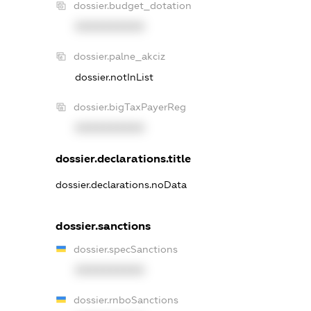
dossier.budget_dotation
XXXXXXXXXX
dossier.palne_akciz
dossier.notInList
dossier.bigTaxPayerReg
XXXXXXXXXX
dossier.declarations.title
dossier.declarations.noData
dossier.sanctions
dossier.specSanctions
XXXXXXXXXX
dossier.rnboSanctions