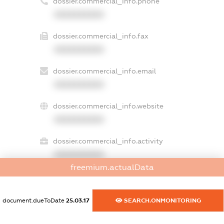
dossier.commercial_info.phone
XXXXXXXXXX
dossier.commercial_info.fax
XXXXXXXXXX
dossier.commercial_info.email
XXXXXXXXXX
dossier.commercial_info.website
XXXXXXXXXX
dossier.commercial_info.activity
XXXXXXXXXX
freemium.actualData
freemium.exampleText_1
document.dueToDate
25.03.17
SEARCH.ONMONITORING
freemium.exampleText_2
freemium.anonymousPerSearch2