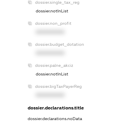
dossier.single_tax_reg
dossier.notInList
dossier.non_profit
XXXXXXXXXX
dossier.budget_dotation
XXXXXXXXXX
dossier.palne_akciz
dossier.notInList
dossier.bigTaxPayerReg
XXXXXXXXXX
dossier.declarations.title
dossier.declarations.noData