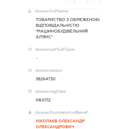
dossier.fullName:
ТОВАРИСТВО З ОБМЕЖЕНОЮ
ВІДПОВІДАЛЬНІСТЮ
"МАШИНОБУДІВЕЛЬНИЙ
АЛ'ЯНС"
dossier.opfSubType:
-
dossier.edrpo:
38264730
dossier.regDate:
08.07.12
dossier.foundersAndBenef:
НІКОЛАЄВ ОЛЕКСАНДР
ОЛЕКСАНДРОВИЧ