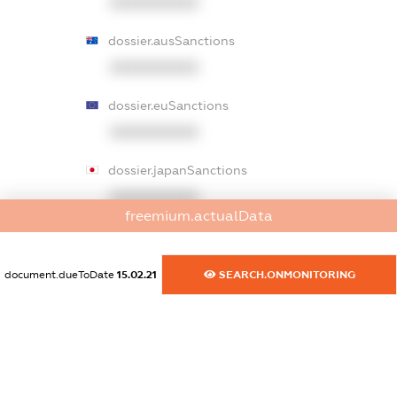
XXXXXXXXXX
dossier.ausSanctions
XXXXXXXXXX
dossier.euSanctions
XXXXXXXXXX
dossier.japanSanctions
XXXXXXXXXX
freemium.actualData
dossier.canadaSanctions
XXXXXXXXXX
document.dueToDate
15.02.21
SEARCH.ONMONITORING
dossier.rfSanctions
XXXXXXXXXX
dossier.russian_reg_title
XXXXXXXXXX