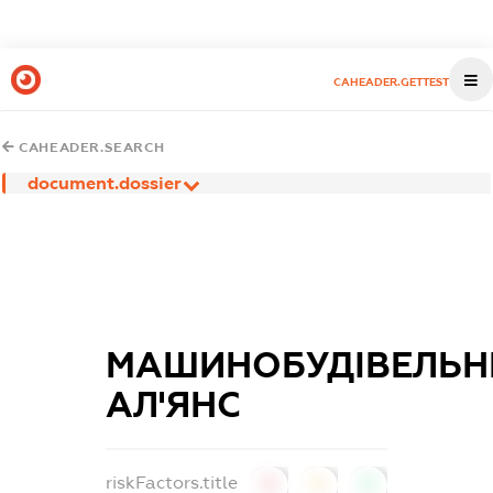
CAHEADER.GETTEST
CAHEADER.SEARCH
document.dossier
МАШИНОБУДІВЕЛЬН
АЛ'ЯНС
riskFactors.title
0
0
0