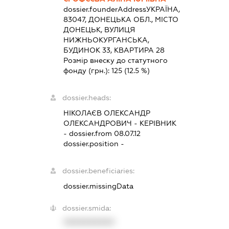
dossier.founderAddress
УКРАЇНА,
83047, ДОНЕЦЬКА ОБЛ., МІСТО
ДОНЕЦЬК, ВУЛИЦЯ
НИЖНЬОКУРГАНСЬКА,
БУДИНОК 33, КВАРТИРА 28
Розмір внеску до статутного
фонду (грн.):
125
(12.5 %)
dossier.heads:
НІКОЛАЄВ ОЛЕКСАНДР
ОЛЕКСАНДРОВИЧ
-
КЕРІВНИК
- dossier.from 08.07.12
dossier.position -
dossier.beneficiaries:
dossier.missingData
dossier.smida:
XXXXXXXXXX