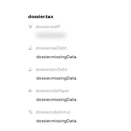
dossier.tax
dossier.staff
XXXXXXXXXX
dossier.taxDebt
dossier.missingData
dossier.esvDebt
dossier.missingData
dossier.ndsPayer
dossier.missingData
dossier.ndsAnnul
dossier.missingData