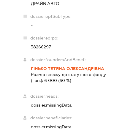
ДРАЙВ АВТО
dossier.opfSubType:
-
dossier.edrpo:
38266297
dossier.foundersAndBenef:
ГІНЬКО ТЕТЯНА ОЛЕКСАНДРІВНА
Розмір внеску до статутного фонду
(грн.):
6 000
(60 %)
dossier.heads:
dossier.missingData
dossier.beneficiaries:
dossier.missingData