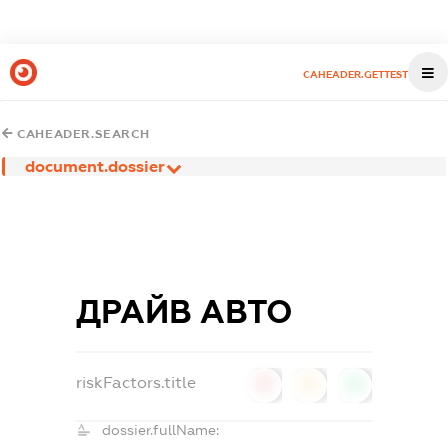
CAHEADER.GETTEST
CAHEADER.SEARCH
document.dossier
ДРАЙВ АВТО
riskFactors.title
0
0
0
dossier.fullName: