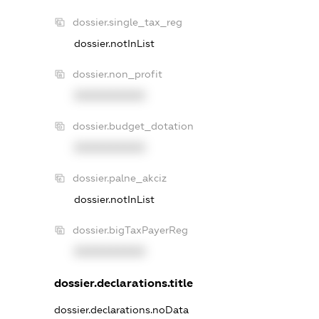
dossier.single_tax_reg
dossier.notInList
dossier.non_profit
XXXXXXXXXX
dossier.budget_dotation
XXXXXXXXXX
dossier.palne_akciz
dossier.notInList
dossier.bigTaxPayerReg
XXXXXXXXXX
dossier.declarations.title
dossier.declarations.noData